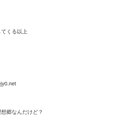
してくる以上
jy0.net
理想郷なんだけど？