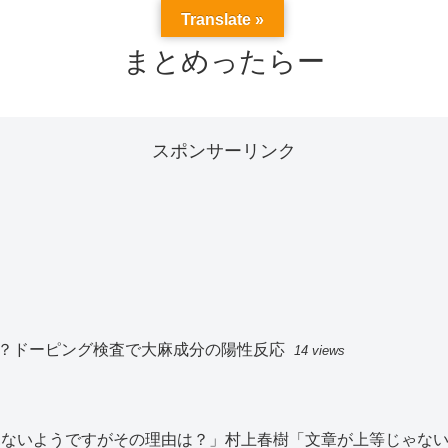
Translate »
まとめったらー
スポンサーリンク
？ドーピング検査で大麻成分の陽性反応
14 views
切見ないようですがその理由は？」村上春樹「文章が上等じゃな