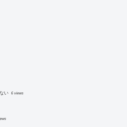
ない
6 views
iews