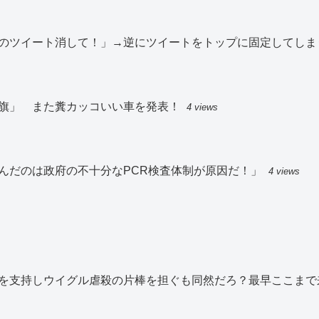
のツイート消して！」→逆にツイートをトップに固定してしま
旗」 また糞カッコいい車を発表！
4 views
んだのは政府の不十分なPCR検査体制が原因だ！」
4 views
を支持しウイグル虐殺の片棒を担ぐも同然だろ？最早ここまで