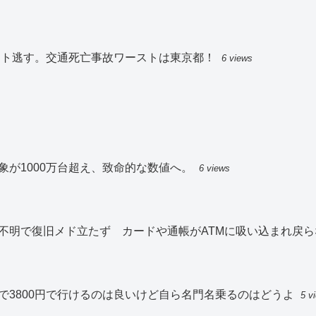
スト逃す。交通死亡事故ワーストは東京都！
6 views
が1000万台超え、致命的な数値へ。
6 views
不明で復旧メド立たず カードや通帳がATMに吸い込まれ戻ら
で3800円で行けるのは良いけど自ら名門名乗るのはどうよ
5 v