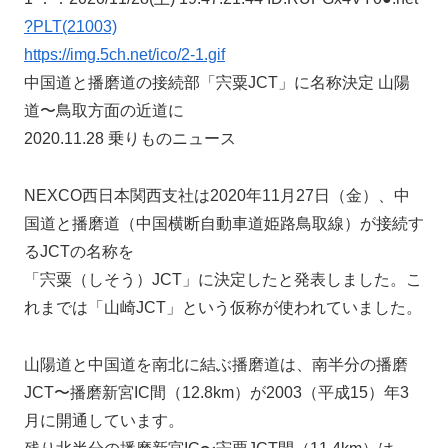
?PLT(21003)
https://img.5ch.net/ico/2-1.gif
中国道と播磨道の接続部「宍粟JCT」に名称決定 山陽
道〜鳥取方面の近道に
2020.11.28 乗りものニュース
NEXCO西日本関西支社は2020年11月27日（金）、中
国道と播磨道（中国横断自動車道姫路鳥取線）が接続す
るJCTの名称を
「宍粟（しそう）JCT」に決定したと発表しました。こ
れまでは「山崎JCT」という仮称が使われていました。
山陽道と中国道を南北に結ぶ播磨道は、南半分の播磨
JCT〜播磨新宮IC間（12.8km）が2003（平成15）年3
月に開通しています。