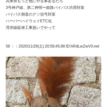
兵庫県もっと他にやる事あるだろ
3号神戸線、第二神明〜姫路バイパス渋滞対策
バイパス側道のクソ信号対策
ハーバーハイウェイETC化
湾岸線延伸工事急いでやって
56 ：
：2020/11/28(土) 20:56:45.88 ID:hRdLwZwV0.net