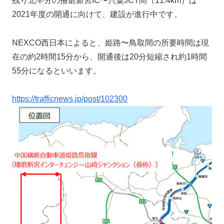
残り北半分の播磨新宮IC〜宍粟JCT間（11.4km）は
2021年度の開通に向けて、建設が進行中です。
NEXCO西日本によると、姫路〜鳥取間の所要時間は現
在の約2時間15分から、開通後は20分短縮され約1時間
55分になるといいます。
https://trafficnews.jp/post/102300