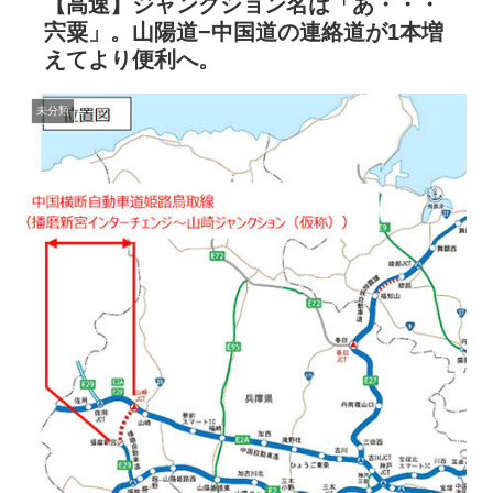
【高速】ジャンクション名は「あ・・・
宍粟」。山陽道−中国道の連絡道が1本増
えてより便利へ。
未分類