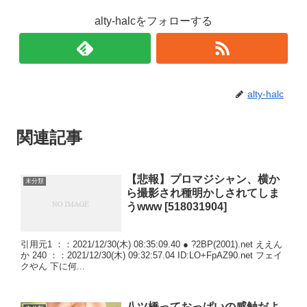
alty-halcをフォローする
alty-halc
関連記事
【悲報】プロマジシャン、横か
未分類
ら撮影され種明かしされてしま
うwww [518031904]
引用元1 ：：2021/12/30(木) 08:35:09.40 ● ?2BP(2001).net ええん
か 240 ：：2021/12/30(木) 09:32:57.04 ID:LO+FpAZ90.net フェイ
クやん 下に何...
八ツ橋っておっぱいの感触だよ