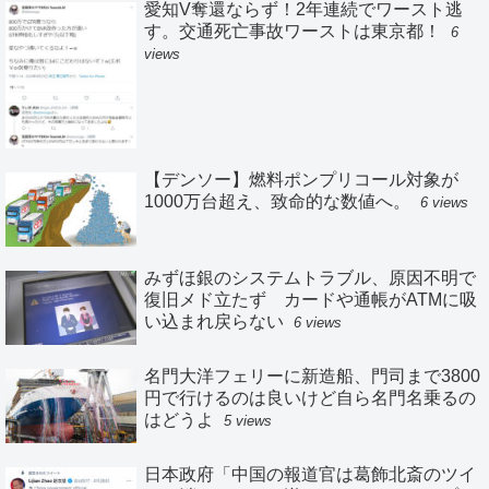
愛知V奪還ならず！2年連続でワースト逃
す。交通死亡事故ワーストは東京都！
6
views
【デンソー】燃料ポンプリコール対象が
1000万台超え、致命的な数値へ。
6 views
みずほ銀のシステムトラブル、原因不明で
復旧メド立たず カードや通帳がATMに吸
い込まれ戻らない
6 views
名門大洋フェリーに新造船、門司まで3800
円で行けるのは良いけど自ら名門名乗るの
はどうよ
5 views
日本政府「中国の報道官は葛飾北斎のツイ