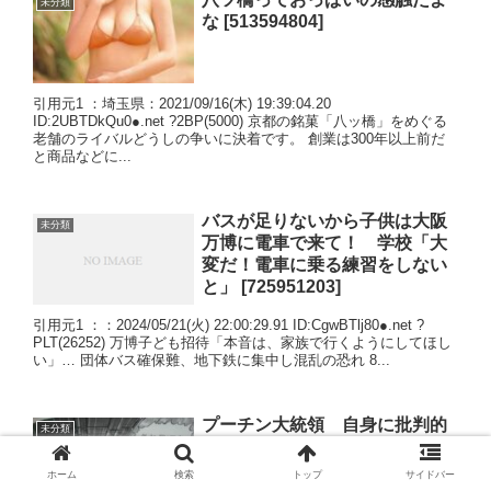
未分類
な [513594804]
引用元1 ：埼玉県：2021/09/16(木) 19:39:04.20
ID:2UBTDkQu0●.net ?2BP(5000) 京都の銘菓「八ッ橋」をめぐる
老舗のライバルどうしの争いに決着です。 創業は300年以上前だ
と商品などに...
バスが足りないから子供は大阪
未分類
万博に電車で来て！ 学校「大
変だ！電車に乗る練習をしない
と」 [725951203]
引用元1 ：：2024/05/21(火) 22:00:29.91 ID:CgwBTlj80●.net ?
PLT(26252) 万博子ども招待「本音は、家族で行くようにしてほし
い」… 団体バス確保難、地下鉄に集中し混乱の恐れ 8...
プーチン大統領 自身に批判的
未分類
な野党指導者ナワリヌイ氏をカ
サンドラ監獄へ収監 地獄へよう
ホーム
検索
トップ
サイドバー
こそ