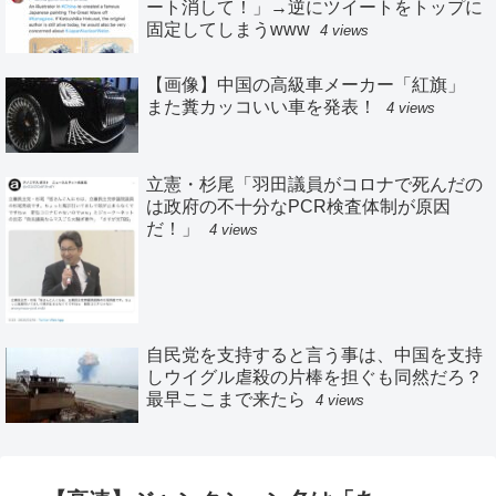
ート消して！」→逆にツイートをトップに
固定してしまうwww
4 views
【画像】中国の高級車メーカー「紅旗」
また糞カッコいい車を発表！
4 views
立憲・杉尾「羽田議員がコロナで死んだの
は政府の不十分なPCR検査体制が原因
だ！」
4 views
自民党を支持すると言う事は、中国を支持
しウイグル虐殺の片棒を担ぐも同然だろ？
最早ここまで来たら
4 views