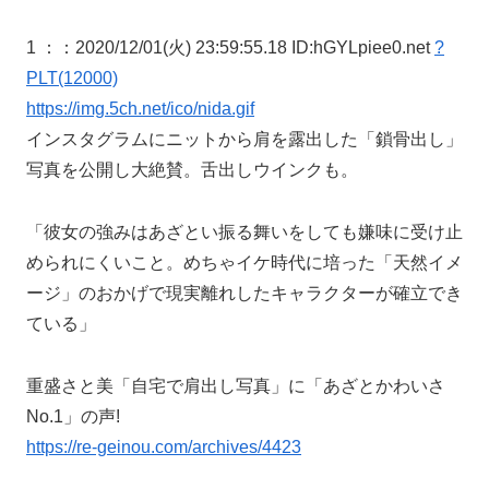
1 ：
：2020/12/01(火) 23:59:55.18 ID:hGYLpiee0.net
?
PLT(12000)
https://img.5ch.net/ico/nida.gif
インスタグラムにニットから肩を露出した「鎖骨出し」
写真を公開し大絶賛。舌出しウインクも。
「彼女の強みはあざとい振る舞いをしても嫌味に受け止
められにくいこと。めちゃイケ時代に培った「天然イメ
ージ」のおかげで現実離れしたキャラクターが確立でき
ている」
重盛さと美「自宅で肩出し写真」に「あざとかわいさ
No.1」の声!
https://re-geinou.com/archives/4423