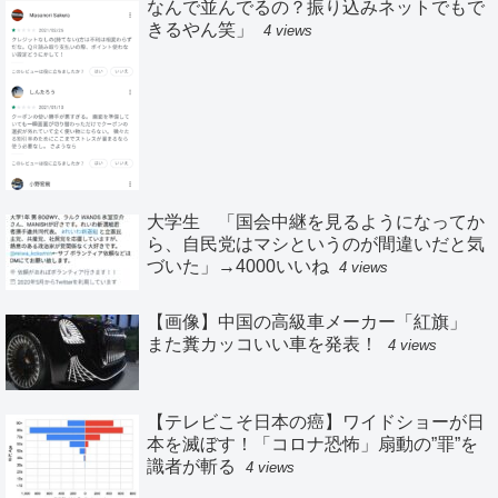
なんで並んでるの？振り込みネットでもで
きるやん笑」
4 views
大学生 「国会中継を見るようになってか
ら、自民党はマシというのが間違いだと気
づいた」→4000いいね
4 views
【画像】中国の高級車メーカー「紅旗」
また糞カッコいい車を発表！
4 views
【テレビこそ日本の癌】ワイドショーが日
本を滅ぼす！「コロナ恐怖」扇動の”罪”を
識者が斬る
4 views