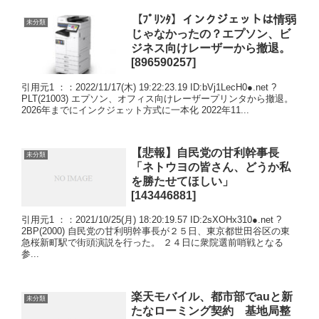
【ﾌﾟﾘﾝﾀ】インクジェットは情弱
未分類
じゃなかったの？エプソン、ビ
ジネス向けレーザーから撤退。
[896590257]
引用元1 ：：2022/11/17(木) 19:22:23.19 ID:bVj1LecH0●.net ?
PLT(21003) エプソン、オフィス向けレーザープリンタから撤退。
2026年までにインクジェット方式に一本化 2022年11...
【悲報】自民党の甘利幹事長
未分類
「ネトウヨの皆さん、どうか私
を勝たせてほしい」
[143446881]
引用元1 ：：2021/10/25(月) 18:20:19.57 ID:2sXOHx310●.net ?
2BP(2000) 自民党の甘利明幹事長が２５日、東京都世田谷区の東
急桜新町駅で街頭演説を行った。 ２４日に衆院選前哨戦となる
参...
楽天モバイル、都市部でauと新
未分類
たなローミング契約 基地局整