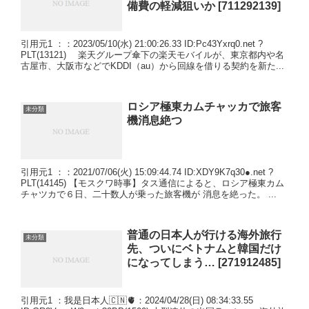
備費の軽減狙いか [711292139]
引用元1 ：：2023/05/10(水) 21:00:26.33 ID:Pc43Yxrq0.net ?
PLT(13121) 楽天グループ傘下の楽天モバイルが、東京都内や名
古屋市、大阪市などでKDDI（au）から回線を借りる契約を新た...
ロシア極東カムチャッカで旅客
未分類
機消息絶つ
引用元1 ：：2021/07/06(火) 15:09:44.74 ID:XDY9K7q30●.net ?
PLT(14145) 【モスクワ時事】タス通信によると、ロシア極東カム
チャツカで６日、二十数人が乗った旅客機が 消息を絶った。 ...
普通の日本人が行ける海外旅行
未分類
先、ついにベトナムと韓国だけ
になってしまう… [271912485]
引用元1 ：我是日本人🇨🇳🫀：2024/04/28(日) 08:34:33.55