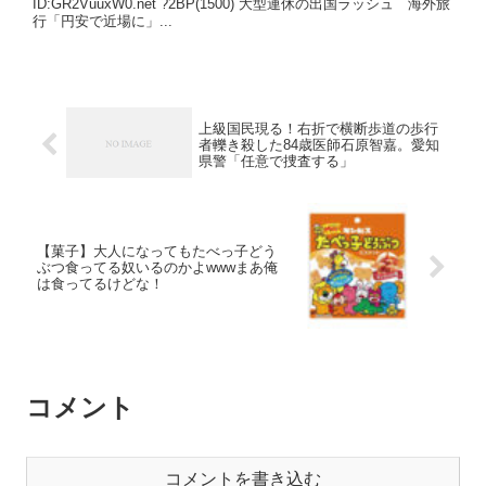
ID:GR2VuuxW0.net ?2BP(1500) 大型連休の出国ラッシュ 海外旅
行「円安で近場に」...
上級国民現る！右折で横断歩道の歩行
者轢き殺した84歳医師石原智嘉。愛知
県警「任意で捜査する」
【菓子】大人になってもたべっ子どう
ぶつ食ってる奴いるのかよwwwまあ俺
は食ってるけどな！
コメント
コメントを書き込む