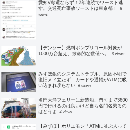
愛知V奪還ならず！2年連続でワースト逃
す。交通死亡事故ワーストは東京都！
6
views
【デンソー】燃料ポンプリコール対象が
1000万台超え、致命的な数値へ。
6 views
みずほ銀のシステムトラブル、原因不明で
復旧メド立たず カードや通帳がATMに吸
い込まれ戻らない
5 views
名門大洋フェリーに新造船、門司まで3800
円で行けるのは良いけど自ら名門名乗るの
はどうよ
4 views
【みずほ】ホリエモン「ATMに並ぶ人って