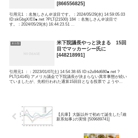
[866556825]
引用元1 ：名無しさん＠涙目です。：2024/05/29(水) 14:59:05.03
ID:skGbgX/E0●.net ?PLT(21500) 184 ：名無しさん＠涙目で
す。：2024/05/29(水) 16:44:23.51 ...
米下院議長やっと決まる 15回
未分類
目でマッカーシー氏に
[448218991]
引用元1 ：：2023/01/07(土) 14:54:38.65 ID:s2u94d680●.net ?
PLT(14145) アメリカ議会で下院議長が決まらない異常事態が続い
ていましたが、先程行われた通算15回目となる投票で ようや...
【兵庫】大阪以外で初めて誕生した｢維
新系知事｣の実情 [509689741]