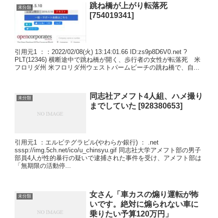
跳ね橋が上がり転落死
未分類
[754019341]
引用元1 ：：2022/02/08(火) 13:14:01.66 ID:zs9p8D6V0.net ?
PLT(12346) 横断途中で跳ね橋が開く、歩行者の女性が転落死 米
フロリダ州 米フロリダ州ウェストパームビーチの跳ね橋で、自...
同志社アメフト4人組、ハメ撮り
未分類
までしていた [928380653]
引用元1 ：エルビテグラビル(やわらか銀行) ： .net
sssp://img.5ch.net/ico/u_chinsyu.gif 同志社大学アメフト部の男子
部員4人が性的暴行の疑いで逮捕された事件を受け、アメフト部は
「無期限の活動停...
女さん「車カスの煽り運転が怖
未分類
いです。絶対に煽られない車に
乗りたい予算120万円」