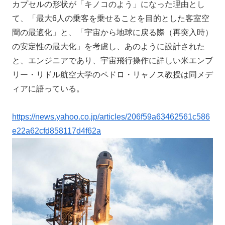
カプセルの形状が「キノコのよう」になった理由とし
て、「最大6人の乗客を乗せることを目的とした客室空
間の最適化」と、「宇宙から地球に戻る際（再突入時）
の安定性の最大化」を考慮し、あのように設計された
と、エンジニアであり、宇宙飛行操作に詳しい米エンブ
リー・リドル航空大学のペドロ・リャノス教授は同メデ
ィアに語っている。
https://news.yahoo.co.jp/articles/206f59a63462561c586
e22a62cfd858117d4f62a