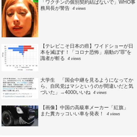
「ワクチンの個別契約結ばないで」WHO事
務局長が警告
4 views
【テレビこそ日本の癌】ワイドショーが日
本を滅ぼす！「コロナ恐怖」扇動の”罪”を
識者が斬る
4 views
大学生 「国会中継を見るようになってか
ら、自民党はマシというのが間違いだと気
づいた」→4000いいね
4 views
【画像】中国の高級車メーカー「紅旗」
また糞カッコいい車を発表！
4 views