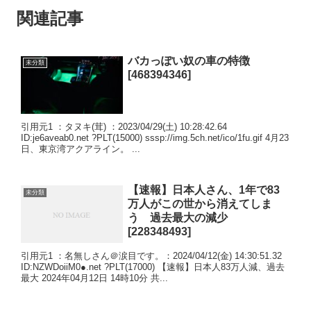
関連記事
バカっぽい奴の車の特徴
未分類
[468394346]
引用元1 ：タヌキ(茸) ：2023/04/29(土) 10:28:42.64
ID:je6aveab0.net ?PLT(15000) sssp://img.5ch.net/ico/1fu.gif 4月23
日、東京湾アクアライン。 ...
【速報】日本人さん、1年で83
未分類
万人がこの世から消えてしま
う 過去最大の減少
[228348493]
引用元1 ：名無しさん＠涙目です。：2024/04/12(金) 14:30:51.32
ID:NZWDoiiM0●.net ?PLT(17000) 【速報】日本人83万人減、過去
最大 2024年04月12日 14時10分 共...