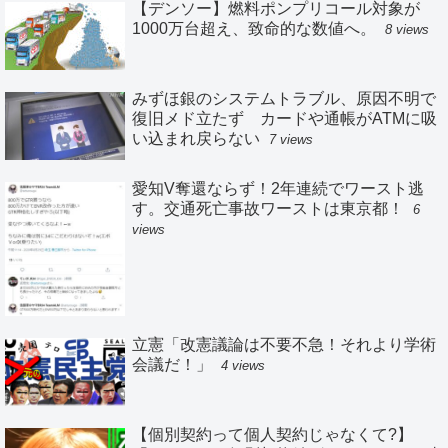
【デンソー】燃料ポンプリコール対象が
1000万台超え、致命的な数値へ。
8 views
みずほ銀のシステムトラブル、原因不明で
復旧メド立たず カードや通帳がATMに吸
い込まれ戻らない
7 views
愛知V奪還ならず！2年連続でワースト逃
す。交通死亡事故ワーストは東京都！
6
views
立憲「改憲議論は不要不急！それより学術
会議だ！」
4 views
【個別契約って個人契約じゃなくて?】