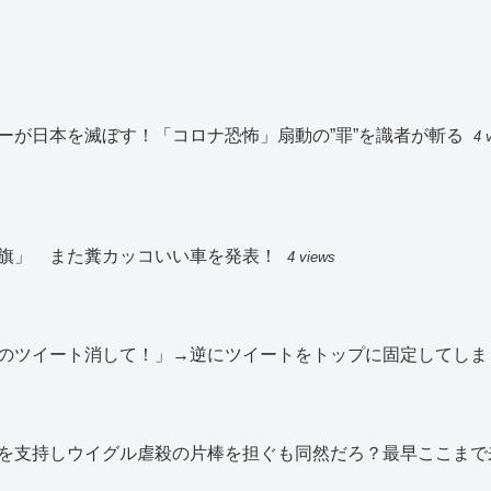
ーが日本を滅ぼす！「コロナ恐怖」扇動の”罪”を識者が斬る
4 
旗」 また糞カッコいい車を発表！
4 views
のツイート消して！」→逆にツイートをトップに固定してしま
を支持しウイグル虐殺の片棒を担ぐも同然だろ？最早ここまで