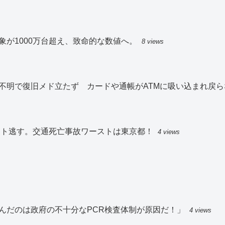
が1000万台超え、致命的な数値へ。
8 views
不明で復旧メド立たず カードや通帳がATMに吸い込まれ戻ら
スト逃す。交通死亡事故ワーストは東京都！
4 views
んだのは政府の不十分なPCR検査体制が原因だ！」
4 views