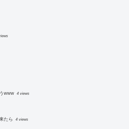
views
うwww
4 views
来たら
4 views