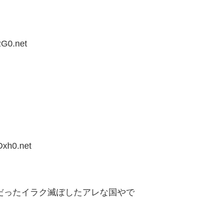
2G0.net
Dxh0.net
国だったイラク滅ぼしたアレな国やで