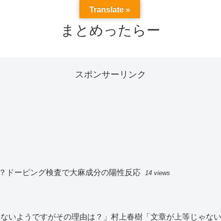
Translate »
まとめったらー
スポンサーリンク
？ドーピング検査で大麻成分の陽性反応
14 views
切見ないようですがその理由は？」村上春樹「文章が上等じゃな