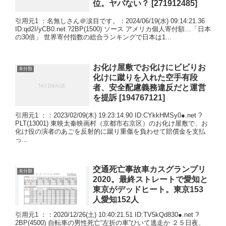
位。ヤバない？ [271912485]
引用元1 ：名無しさん＠涙目です。：2024/06/19(水) 09:14:21.36
ID:qd2I/yCB0.net ?2BP(1500) ソース アメリカ個人寄付額…「日本
の30倍」 世界寄付指数の総合ランキングで日本は1...
お化け屋敷でお化けにビビりお
未分類
化けに蹴りを入れた空手有段
者、安全配慮義務違反だと運営
を提訴 [194767121]
引用元1 ：：2023/02/09(木) 19:23:14.90 ID:CYkkHMSy0●.net ?
PLT(13001) 東映太秦映画村（京都市右京区）のお化け屋敷で、お
化け役の演者のあごを反射的に蹴り重傷を負わせて賠償金を支払
っ...
交通死亡事故車カスグランプリ
未分類
2020。最終ストレートで愛知と
東京がデッドヒート。東京153
人愛知152人
引用元1 ：：2020/12/26(土) 10:40:21.51 ID:TV5kQd830●.net ?
2BP(4500) 自転車の男性死亡“左折の車”ひいて逃走か ２５日夜、