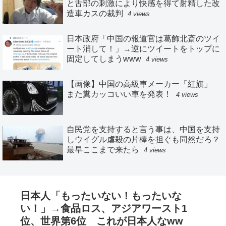
と舌部の刺激により快感を得て射精した改
造車カスの裁判
4 views
日本政府「中国の報道官は葛飾北斎のツイ
ート消して！」→逆にツイートをトップに
固定してしまうwww
4 views
【画像】中国の高級車メーカー「紅旗」
また糞カッコいい車を発表！
4 views
自民党を支持すると言う事は、中国を支持
しウイグル虐殺の片棒を担ぐも同然だろ？
最早ここまで来たら
4 views
日本人「もったいない！もったいな
い！」→食品ロス、アジアワースト1
位、世界第6位 これが日本人なww