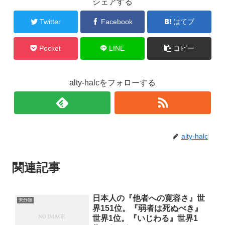
シェアする
Twitter
Facebook
はてブ
Pocket
LINE
コピー
alty-halcをフォローする
alty-halc
関連記事
日本人の『他者への寛容さ』世
未分類
界151位。『弱者は死ぬべき』
世界1位。『いじわる』世界1