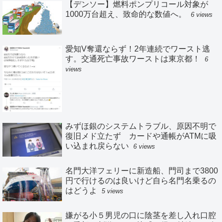
【デンソー】燃料ポンプリコール対象が
1000万台超え、致命的な数値へ。
6 views
愛知V奪還ならず！2年連続でワースト逃
す。交通死亡事故ワーストは東京都！
6
views
みずほ銀のシステムトラブル、原因不明で
復旧メド立たず カードや通帳がATMに吸
い込まれ戻らない
6 views
名門大洋フェリーに新造船、門司まで3800
円で行けるのは良いけど自ら名門名乗るの
はどうよ
5 views
嫌がる小５男児の口に陰茎を差し入れ口腔