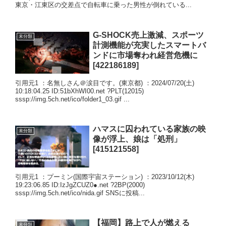
東京・江東区の交差点で自転車に乗った男性が倒れている...
G-SHOCK売上激減、スポーツ
未分類
計測機能が充実したスマートバ
ンドに市場奪われ経営危機に
[422186189]
引用元1 ：名無しさん＠涙目です。(東京都) ：2024/07/20(土)
10:18:04.25 ID:51bXhWI00.net ?PLT(12015)
sssp://img.5ch.net/ico/folder1_03.gif ...
ハマスに囚われている家族の映
未分類
像が浮上、娘は「処刑」
[415121558]
引用元1 ：プーミン(国際宇宙ステーション) ：2023/10/12(木)
19:23:06.85 ID:IzJgZCUZ0●.net ?2BP(2000)
sssp://img.5ch.net/ico/nida.gif SNSに投稿...
【福岡】路上で人が燃える
未分類