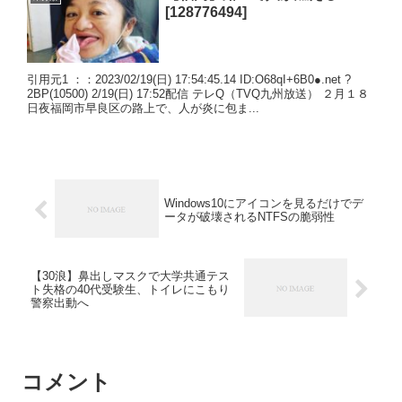
[128776494]
引用元1 ：：2023/02/19(日) 17:54:45.14 ID:O68qI+6B0●.net ?
2BP(10500) 2/19(日) 17:52配信 テレQ（TVQ九州放送） ２月１８
日夜福岡市早良区の路上で、人が炎に包ま...
Windows10にアイコンを見るだけでデ
ータが破壊されるNTFSの脆弱性
【30浪】鼻出しマスクで大学共通テス
ト失格の40代受験生、トイレにこもり
警察出動へ
コメント