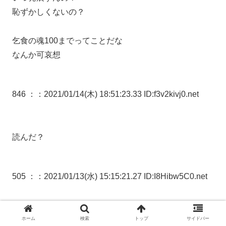
恥ずかしくないの？
乞食の魂100までってことだな
なんか可哀想
846 ：
：2021/01/14(木) 18:51:23.33 ID:f3v2kivj0.net
読んだ？
505 ：
：2021/01/13(水) 15:15:21.27 ID:I8Hibw5C0.net
ボケモンのパクリは無数にあるけど
ホーム
検索
トップ
サイドバー
大抵は独自の要素を含んだ類似のゲーム