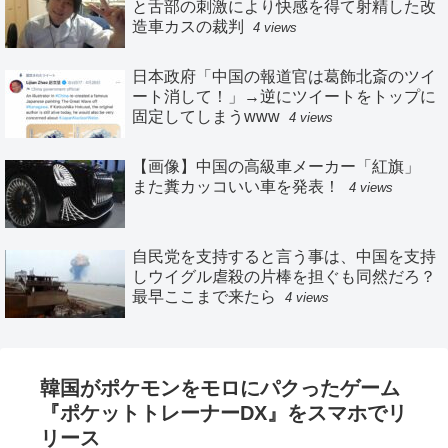
と舌部の刺激により快感を得て射精した改
造車カスの裁判
4 views
日本政府「中国の報道官は葛飾北斎のツイ
ート消して！」→逆にツイートをトップに
固定してしまうwww
4 views
【画像】中国の高級車メーカー「紅旗」
また糞カッコいい車を発表！
4 views
自民党を支持すると言う事は、中国を支持
しウイグル虐殺の片棒を担ぐも同然だろ？
最早ここまで来たら
4 views
韓国がポケモンをモロにパクったゲーム
『ポケットトレーナーDX』をスマホでリ
リース