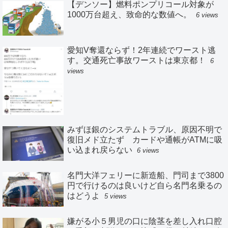
【デンソー】燃料ポンプリコール対象が
1000万台超え、致命的な数値へ。
6 views
愛知V奪還ならず！2年連続でワースト逃
す。交通死亡事故ワーストは東京都！
6
views
みずほ銀のシステムトラブル、原因不明で
復旧メド立たず カードや通帳がATMに吸
い込まれ戻らない
6 views
名門大洋フェリーに新造船、門司まで3800
円で行けるのは良いけど自ら名門名乗るの
はどうよ
5 views
嫌がる小５男児の口に陰茎を差し入れ口腔