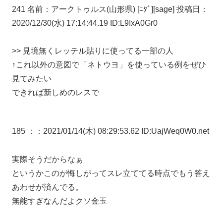
241 名前：アークトゥルス(山形県) [ﾆﾀﾞ][sage] 投稿日：
2020/12/30(水) 17:14:44.19 ID:L9IxA0Gr0
>> 見境無くレッテル貼りに使ってる一部の人
↑これ以外の意図で「ネトウヨ」を使っている例をぜひ
見てみたい
できれば新しめのレスで
185 ：
：2021/01/14(木) 08:29:53.62 ID:UajWeq0W0.net
実際そうだからなぁ
というかこの
が悔しがってスレ立ててる時点でもう答え
あわせが済んでる。
無能すぎなんだよクソ金玉