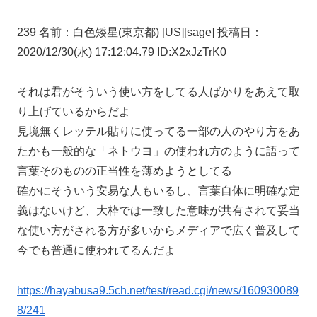
239 名前：白色矮星(東京都) [US][sage] 投稿日：
2020/12/30(水) 17:12:04.79 ID:X2xJzTrK0
それは君がそういう使い方をしてる人ばかりをあえて取
り上げているからだよ
見境無くレッテル貼りに使ってる一部の人のやり方をあ
たかも一般的な「ネトウヨ」の使われ方のように語って
言葉そのものの正当性を薄めようとしてる
確かにそういう安易な人もいるし、言葉自体に明確な定
義はないけど、大枠では一致した意味が共有されて妥当
な使い方がされる方が多いからメディアで広く普及して
今でも普通に使われてるんだよ
https://hayabusa9.5ch.net/test/read.cgi/news/160930089
8/241