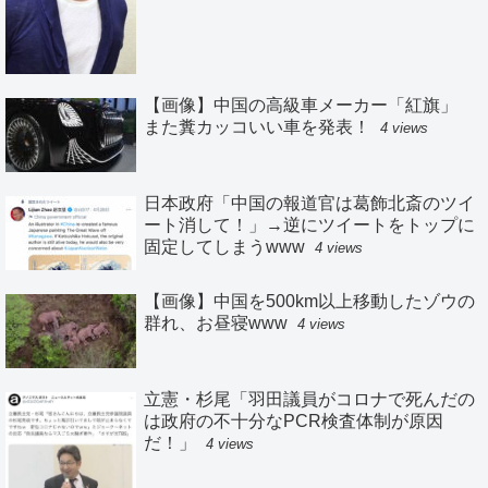
【画像】中国の高級車メーカー「紅旗」
また糞カッコいい車を発表！
4 views
日本政府「中国の報道官は葛飾北斎のツイ
ート消して！」→逆にツイートをトップに
固定してしまうwww
4 views
【画像】中国を500km以上移動したゾウの
群れ、お昼寝www
4 views
立憲・杉尾「羽田議員がコロナで死んだの
は政府の不十分なPCR検査体制が原因
だ！」
4 views