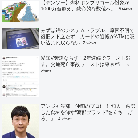
【デンソー】燃料ポンプリコール対象が
1000万台超え、致命的な数値へ。
8 views
みずほ銀のシステムトラブル、原因不明で
復旧メド立たず カードや通帳がATMに吸
い込まれ戻らない
7 views
愛知V奪還ならず！2年連続でワースト逃
す。交通死亡事故ワーストは東京都！
6
views
アンジャ渡部、仲卸のプロに！ 知人「厳選
した食材を卸す“渡部ブランド”を立ち上げ
る。」
4 views