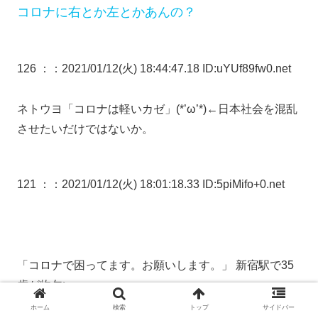
コロナに右とか左とかあんの？
126 ：
：2021/01/12(火) 18:44:47.18 ID:uYUf89fw0.net
ネトウヨ「コロナは軽いカゼ」(*’ω’*)←日本社会を混乱
させたいだけではないか。
121 ：
：2021/01/12(火) 18:01:18.33 ID:5piMifo+0.net
「コロナで困ってます。お願いします。」 新宿駅で35
歳が物乞い
https://hayabusa9.5ch.net/test/read.cgi/news/161043928
ホーム
検索
トップ
サイドバー