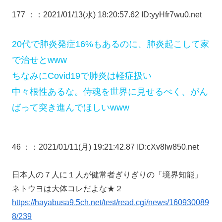
177 ：
：2021/01/13(水) 18:20:57.62 ID:yyHfr7wu0.net
20代で肺炎発症16%もあるのに、肺炎起こして家
で治せとwww
ちなみにCovid19で肺炎は軽症扱い
中々根性あるな。侍魂を世界に見せるべく、がん
ばって突き進んでほしいwww
46 ：
：2021/01/11(月) 19:21:42.87 ID:cXv8Iw850.net
日本人の７人に１人が健常者ぎりぎりの「境界知能」
ネトウヨは大体コレだよな★２
https://hayabusa9.5ch.net/test/read.cgi/news/160930089
8/239