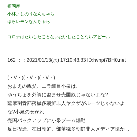
福岡産
小林よしのりなんちゃら
ほらレモンなんちゃら
コロナはたいしたことないたいしたことないアピール
162 ：
：2021/01/13(水) 17:10:43.33 ID:hvnpi7BH0.net
(・∀・)(・∀・)(・∀・)
おまえの親父、エラ細目小泉は、
ゆうちょを外資に盗ませ売国奴じゃないよな?
薩摩刺青部落穢多朝鮮非人ヤクザがルーツじゃないよ
な?小泉のせがれ
売国バックアップに小泉ブーム煽動
反日捏造、在日朝鮮、部落穢多朝鮮非人メディア懐かし