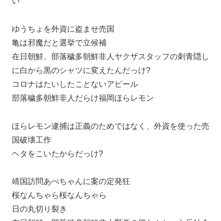
い
ゆうちょを外資に盗ませ売国
亀は邪魔だと選挙で立候補
在日朝鮮、部落穢多朝鮮非人ヤクザスタッフの刺青隠し
に白から黒のシャツに変えたんだっけ?
コロナはたいしたことないアピール
部落穢多朝鮮非人だらけ福岡ほらレモン
ほらレモン逮捕は正義のためではなく、外資を使った売
国破壊工作
ヘタをこいたからだっけ?
靖国訪問あべちゃんに案の定発狂
桜なんちゃら桜なんちゃら
日の丸切り裂き