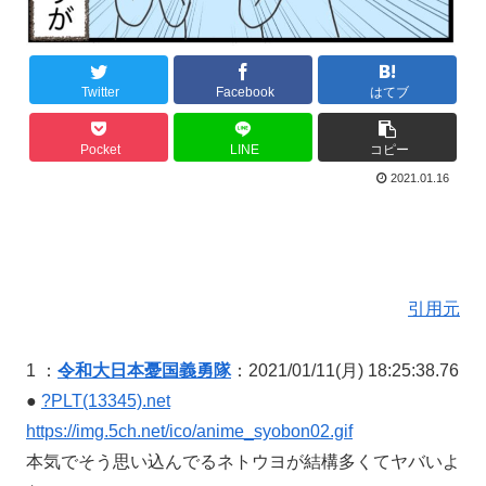
Twitter
Facebook
はてブ
Pocket
LINE
コピー
2021.01.16
引用元
1 ：
令和大日本憂国義勇隊
：2021/01/11(月) 18:25:38.76
●
?PLT(13345).net
https://img.5ch.net/ico/anime_syobon02.gif
本気でそう思い込んでるネトウヨが結構多くてヤバいよ