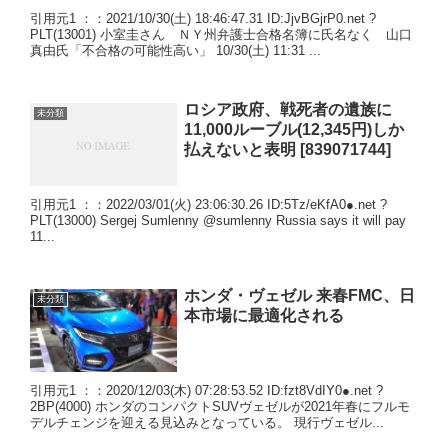
引用元1 ：：2021/10/30(土) 18:46:47.31 ID:JjvBGjrP0.net ?
PLT(13001) 小室圭さん ＮＹ州弁護士合格名簿に氏名なく 山口
真由氏「不合格の可能性高い」 10/30(土) 11:31 ...
ロシア政府、戦死者の遺族に
未分類
11,000ルーブル(12,345円)しか
払えないと表明 [839071744]
引用元1 ：：2022/03/01(火) 23:06:30.26 ID:5Tz/eKfA0●.net ?
PLT(13000) Sergej Sumlenny @sumlenny Russia says it will pay
11...
ホンダ・ヴェゼル 来春FMC、日
未分類
本市場に最適化される
引用元1 ：：2020/12/03(木) 07:28:53.52 ID:fzt8VdIY0●.net ?
2BP(4000) ホンダのコンパクトSUVヴェゼルが2021年春にフルモ
デルチェンジを迎える見込みとなっている。 現行ヴェゼル...