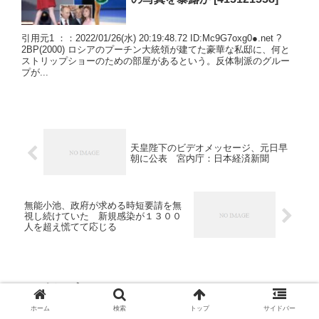
引用元1 ：：2022/01/26(水) 20:19:48.72 ID:Mc9G7oxg0●.net ?
2BP(2000) ロシアのプーチン大統領が建てた豪華な私邸に、何と
ストリップショーのための部屋があるという。反体制派のグルー
プが...
天皇陛下のビデオメッセージ、元日早
朝に公表 宮内庁：日本経済新聞
無能小池、政府が求める時短要請を無
視し続けていた 新規感染が１３００
人を超え慌てて応じる
コメント
ホーム
検索
トップ
サイドバー