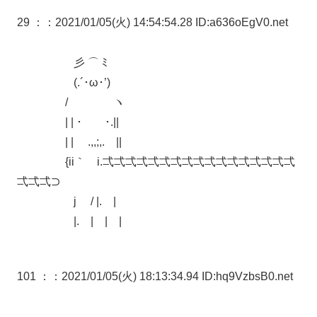
29 ：
：2021/01/05(火) 14:54:54.28 ID:a636oEgV0.net
彡 ⌒ ﾐ
(.´･ω･’)
/ ヽ
| | ･ ･.||
| | .,,;,. ||
{ii｀ i.弌弌弌弌弌弌弌弌弌弌弌弌弌弌弌弌弌
弌弌弌⊃
j / |. |
|. | | |
101 ：
：2021/01/05(火) 18:13:34.94 ID:hq9VzbsB0.net