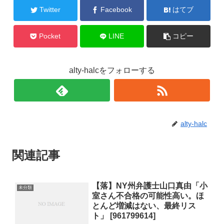
Twitter
Facebook
はてブ
Pocket
LINE
コピー
alty-halcをフォローする
alty-halc
関連記事
【落】NY州弁護士山口真由「小
未分類
室さん不合格の可能性高い。ほ
とんど増減はない、最終リス
ト」 [961799614]