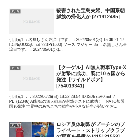
殺害された宝島夫婦、中国系朝
未分類
鮮族の帰化人か [271912485]
引用元1 ：名無しさん＠涙目です。：2024/05/01(水) 15:39:21.17
ID:iNqUO33j0.net ?2BP(1500) ソース マジかー 85 ：名無しさん＠
涙目です。：2024/05/01(水)...
【クーゲル】AI無人戦車Type-X
未分類
が射撃に成功、既に10ヵ国から
発注【ワイルドボア】
[754019341]
引用元1 ：：2022/06/26(日) 18:32:28.54 ID:fSJIr7aV0.net ?
PLT(12346) AI制御の無人戦車が射撃テストに成功！ NATO加盟
国も発注 世界中のあちこちで戦争や小さな紛争が続いてお...
ロシア反体制派がプーチンのプ
未分類
ライベート・ストリップクラブ
の写真を暴露か [415121558]