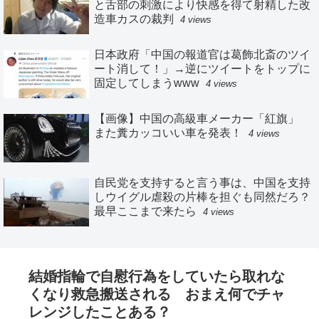
と舌部の刺激により快感を得て射精した改
造車カスの裁判
4 views
日本政府「中国の報道官は葛飾北斎のツイ
ート消して！」→逆にツイートをトップに
固定してしまうwww
4 views
【画像】中国の高級車メーカー「紅旗」
また糞カッコいい車を発表！
4 views
自民党を支持すると言う事は、中国を支持
しウイグル虐殺の片棒を担ぐも同然だろ？
最早ここまで来たら
4 views
結婚指輪で自慰行為をしていたら取れな
くなり救急搬送される おまえ何でチャ
レンジしたことある？