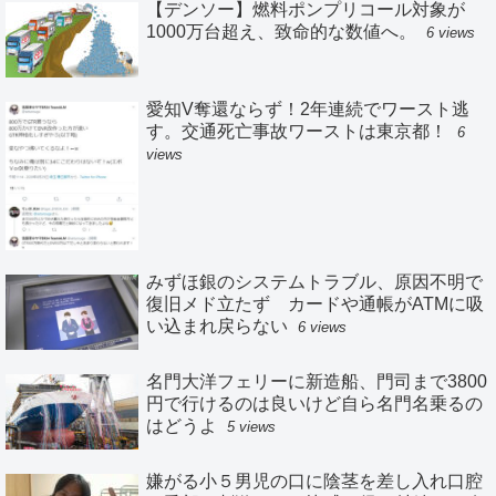
【デンソー】燃料ポンプリコール対象が
1000万台超え、致命的な数値へ。
6 views
愛知V奪還ならず！2年連続でワースト逃
す。交通死亡事故ワーストは東京都！
6
views
みずほ銀のシステムトラブル、原因不明で
復旧メド立たず カードや通帳がATMに吸
い込まれ戻らない
6 views
名門大洋フェリーに新造船、門司まで3800
円で行けるのは良いけど自ら名門名乗るの
はどうよ
5 views
嫌がる小５男児の口に陰茎を差し入れ口腔