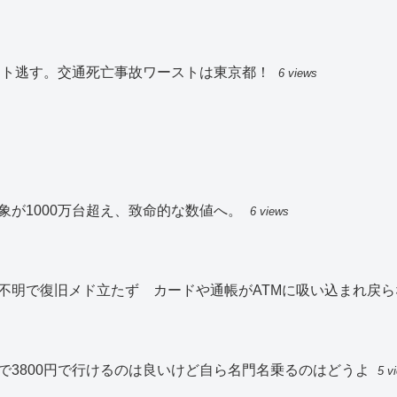
スト逃す。交通死亡事故ワーストは東京都！
6 views
が1000万台超え、致命的な数値へ。
6 views
不明で復旧メド立たず カードや通帳がATMに吸い込まれ戻ら
で3800円で行けるのは良いけど自ら名門名乗るのはどうよ
5 v