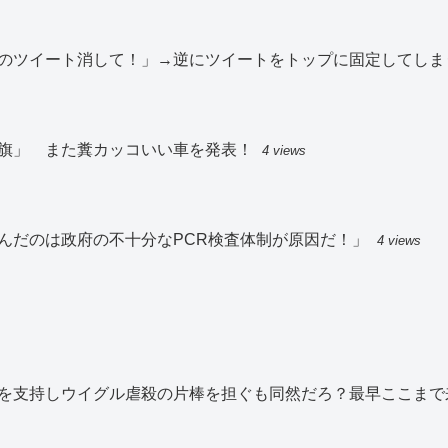
のツイート消して！」→逆にツイートをトップに固定してしま
旗」 また糞カッコいい車を発表！
4 views
んだのは政府の不十分なPCR検査体制が原因だ！」
4 views
を支持しウイグル虐殺の片棒を担ぐも同然だろ？最早ここまで