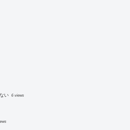
ない
6 views
iews