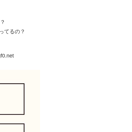
ぞ？
思ってるの？
f0.net