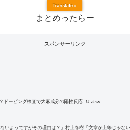
Translate »
まとめったらー
スポンサーリンク
？ドーピング検査で大麻成分の陽性反応
14 views
切見ないようですがその理由は？」村上春樹「文章が上等じゃな