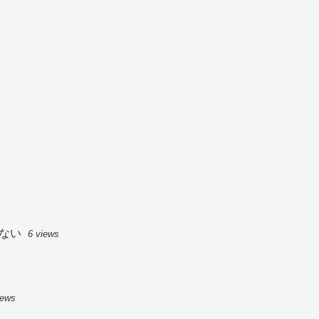
ない
6 views
iews