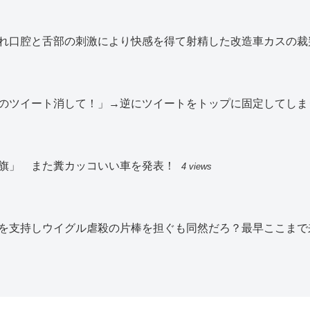
れ口腔と舌部の刺激により快感を得て射精した改造車カスの裁
のツイート消して！」→逆にツイートをトップに固定してしま
旗」 また糞カッコいい車を発表！
4 views
を支持しウイグル虐殺の片棒を担ぐも同然だろ？最早ここまで