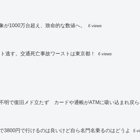
が1000万台超え、致命的な数値へ。
6 views
スト逃す。交通死亡事故ワーストは東京都！
6 views
不明で復旧メド立たず カードや通帳がATMに吸い込まれ戻ら
で3800円で行けるのは良いけど自ら名門名乗るのはどうよ
5 v