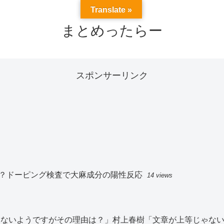
Translate »
まとめったらー
スポンサーリンク
？ドーピング検査で大麻成分の陽性反応
14 views
切見ないようですがその理由は？」村上春樹「文章が上等じゃな