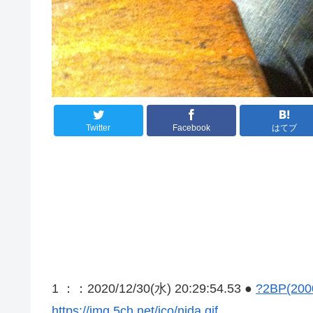
Twitter
Facebook
はてブ
1 ：
：2020/12/30(水) 20:29:54.53 ●
?2BP(2000
https://img.5ch.net/ico/nida.gif