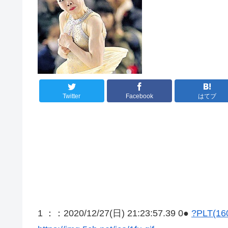
Twitter
Facebook
はてブ
1 ：
：2020/12/27(日) 21:23:57.39 0●
?PLT(160