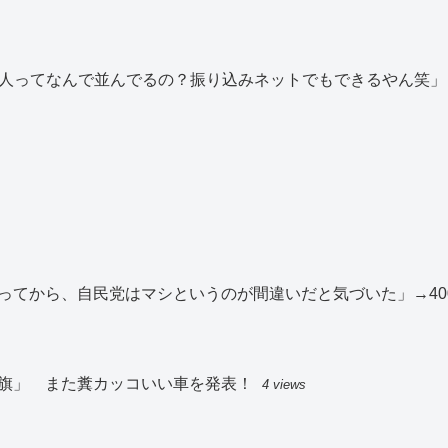
ぶ人ってなんで並んでるの？振り込みネットでもできるやん笑」
ってから、自民党はマシというのが間違いだと気づいた」→40
旗」 また糞カッコいい車を発表！
4 views