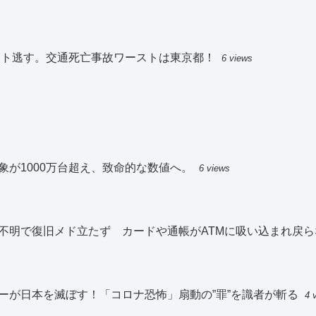
スト逃す。交通死亡事故ワーストは東京都！
6 views
が1000万台超え、致命的な数値へ。
6 views
不明で復旧メド立たず カードや通帳がATMに吸い込まれ戻ら
ーが日本を滅ぼす！「コロナ恐怖」扇動の”罪”を識者が斬る
4 