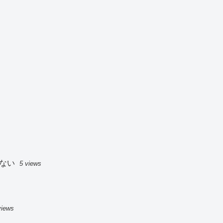
ない
5 views
views