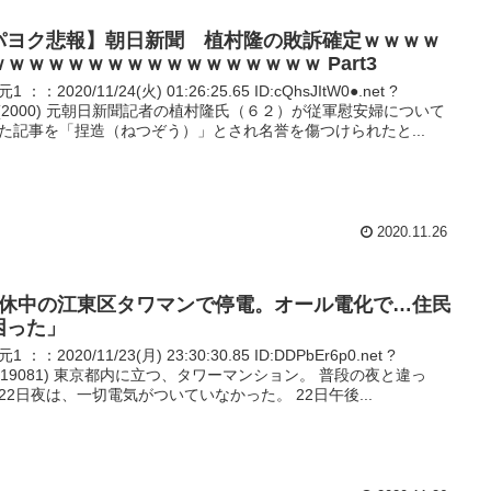
パヨク悲報】朝日新聞 植村隆の敗訴確定ｗｗｗｗ
ｗｗｗｗｗｗｗｗｗｗｗｗｗｗｗｗｗ Part3
1 ：：2020/11/24(火) 01:26:25.65 ID:cQhsJItW0●.net ?
P(2000) 元朝日新聞記者の植村隆氏（６２）が従軍慰安婦について
た記事を「捏造（ねつぞう）」とされ名誉を傷つけられたと...
2020.11.26
連休中の江東区タワマンで停電。オール電化で…住民
困った」
1 ：：2020/11/23(月) 23:30:30.85 ID:DDPbEr6p0.net ?
T(19081) 東京都内に立つ、タワーマンション。 普段の夜と違っ
22日夜は、一切電気がついていなかった。 22日午後...