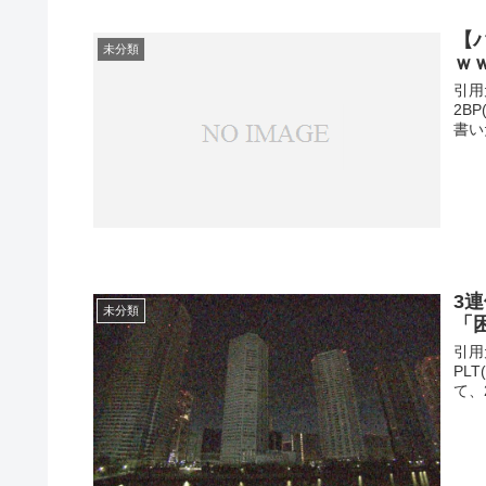
【
未分類
ｗ
引用元
2B
書い
3
未分類
「
引用元
PL
て、