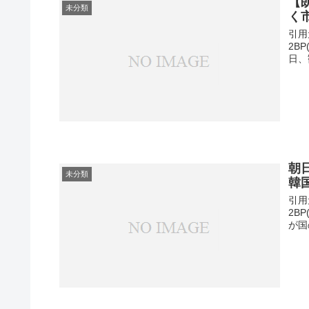
【
未分類
く
引用元
2B
日、
朝
未分類
韓
引用元
2B
が国