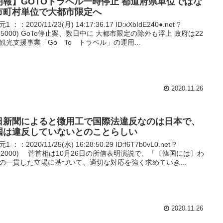
朗報】GOTOトラベル一時停止 都道府県単位ではな
市町村単位で大都市限定へ
1 ：：2020/11/23(月) 14:17:36.17 ID:xXbIdE240●.net ?
P(5000) GoTo停止案、数日中に 大都市限定の除外も浮上 政府は22
観光支援事業「Go To トラベル」の運用...
2020.11.26
日新聞によると徴用工で国際法違反なのは日本で、
国は違反していないとのことらしい
1 ：：2020/11/25(水) 16:28:50.29 ID:f6T7b0vL0.net ?
P(2000) 菅首相は10月26日の所信表明演説で、「〔韓国には〕わ
の一貫した立場に基づいて、適切な対応を強く求めていき...
2020.11.26