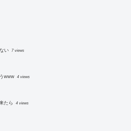
ない
7 views
うwww
4 views
来たら
4 views