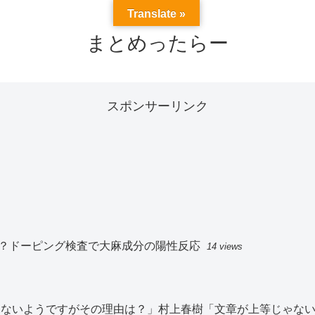
Translate »
まとめったらー
スポンサーリンク
？ドーピング検査で大麻成分の陽性反応
14 views
切見ないようですがその理由は？」村上春樹「文章が上等じゃな