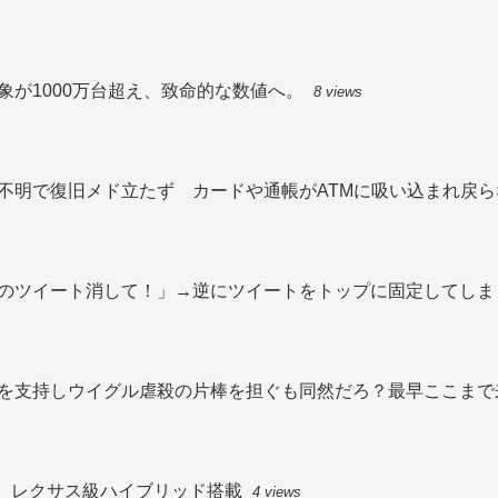
が1000万台超え、致命的な数値へ。
8 views
不明で復旧メド立たず カードや通帳がATMに吸い込まれ戻ら
のツイート消して！」→逆にツイートをトップに固定してしま
を支持しウイグル虐殺の片棒を担ぐも同然だろ？最早ここまで
入、レクサス級ハイブリッド搭載
4 views