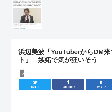
浜辺美波「YouTuberからDM
ト」 嫉妬で気が狂いそう
未分類
Twitter
Facebook
はてブ