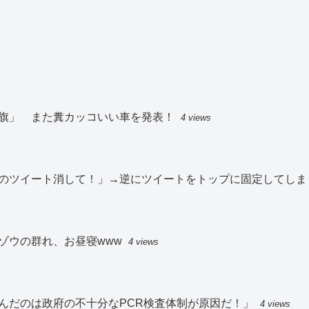
旗」 また糞カッコいい車を発表！
4 views
のツイート消して！」→逆にツイートをトップに固定してしま
たゾウの群れ、お昼寝www
4 views
んだのは政府の不十分なPCR検査体制が原因だ！」
4 views