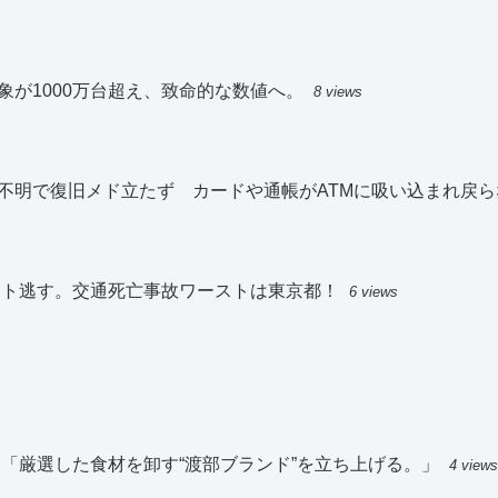
が1000万台超え、致命的な数値へ。
8 views
不明で復旧メド立たず カードや通帳がATMに吸い込まれ戻ら
スト逃す。交通死亡事故ワーストは東京都！
6 views
「厳選した食材を卸す“渡部ブランド”を立ち上げる。」
4 views