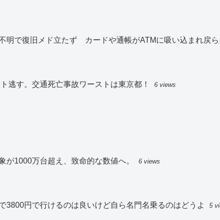
不明で復旧メド立たず カードや通帳がATMに吸い込まれ戻ら
スト逃す。交通死亡事故ワーストは東京都！
6 views
が1000万台超え、致命的な数値へ。
6 views
で3800円で行けるのは良いけど自ら名門名乗るのはどうよ
5 v