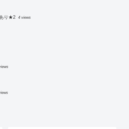
あり★2
4 views
views
views