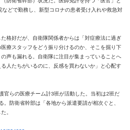
」（防衛省幹部）状況だ。医師免許を持つ「医官」と
病院などで勤務し、新型コロナの患者受け入れや救急対
た格好だが、自衛隊関係者からは「対症療法に過ぎ
の医療スタッフをどう振り分けるのか、そこを掘り下
との声も漏れる。自衛隊に注目が集まっていることへ
える人たちがいるのに、反感を買わないか」と心配す
護官らの医療チーム計3班が活動した。当初は2班だ
ある。防衛省幹部は「各地から派遣要請が相次ぐと、
した。