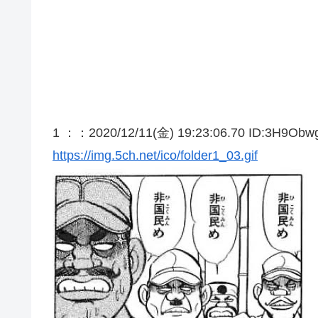
1 ：
：2020/12/11(金) 19:23:06.70 ID:3H9Obw
https://img.5ch.net/ico/folder1_03.gif