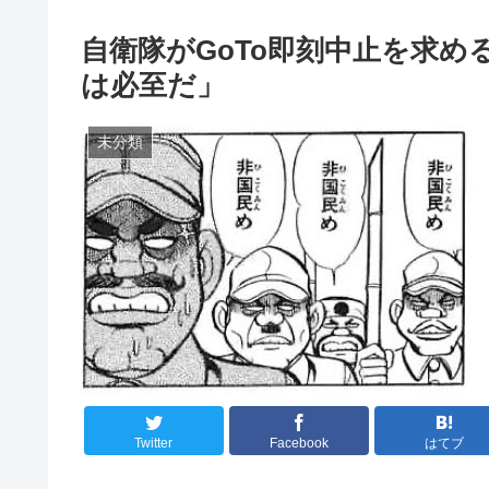
自衛隊がGoTo即刻中止を求
は必至だ」
未分類
Twitter
Facebook
はてブ