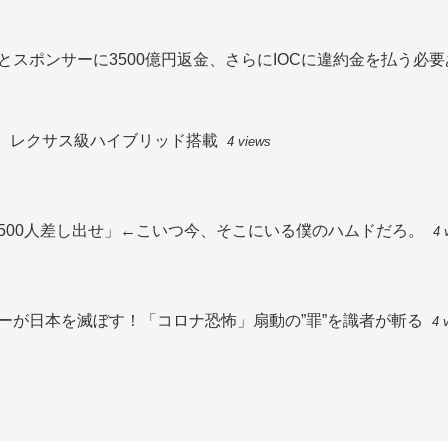
スポンサーに3500億円返金、さらにIOCに違約金を払う必要
入、レクサス級ハイブリッド搭載
4 views
500人差し出せ」←こいつ今、そこにいる僕のハムドだろ。
4 
ーが日本を滅ぼす！「コロナ恐怖」扇動の”罪”を識者が斬る
4 