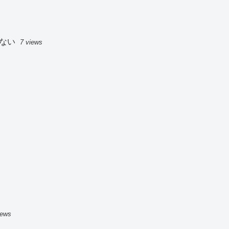
ない
7 views
iews