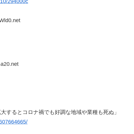
/010/294000c
Wld0.net
a20.net
拡大するとコロナ禍でも好調な地域や業種も死ぬ」
/1607664665/