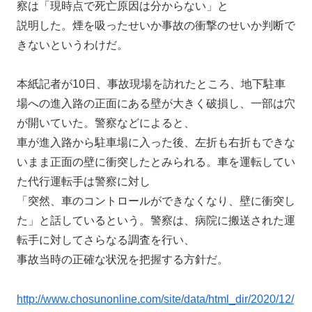
察は「現時点で死亡原因は分からない」と
説明した。煙を吸ったせいか事故の衝撃のせいか判断で
きないというわけだ。
本紙記者が10日、事故現場を訪れたところ、地下駐車
場への進入路の正面にある壁が大きく破損し、一部は穴
が開いていた。警察などによると、
車が進入路から駐車場に入った後、左折も右折もできな
いまま正面の壁に衝突したとみられる。車を運転してい
た代行運転手は警察に対し
「突然、車のコントロールができなくなり、壁に衝突し
た」と話しているという。警察は、病院に搬送された運
転手に対してさらなる調査を行い、
事故当時の正確な状況を把握する方針だ。
http://www.chosunonline.com/site/data/html_dir/2020/12/