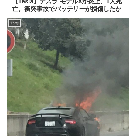
【Tesla】テスラ-モデルXが炎上、1人死
亡。衝突事故でバッテリーが損傷したか
未分類