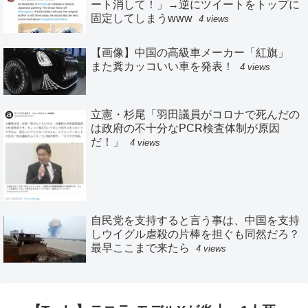
ート消して！」→逆にツイートをトップに
固定してしまうwww
4 views
【画像】中国の高級車メーカー「紅旗」
また糞カッコいい車を発表！
4 views
立憲・杉尾「羽田議員がコロナで死んだの
は政府の不十分なPCR検査体制が原因
だ！」
4 views
自民党を支持すると言う事は、中国を支持
しウイグル虐殺の片棒を担ぐも同然だろ？
最早ここまで来たら
4 views