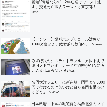
愛知V奪還ならず！2年連続でワースト逃
す。交通死亡事故ワーストは東京都！
6
views
【デンソー】燃料ポンプリコール対象が
1000万台超え、致命的な数値へ。
6 views
みずほ銀のシステムトラブル、原因不明で
復旧メド立たず カードや通帳がATMに吸
い込まれ戻らない
6 views
名門大洋フェリーに新造船、門司まで3800
円で行けるのは良いけど自ら名門名乗るの
はどうよ
5 views
日本政府「中国の報道官は葛飾北斎のツイ