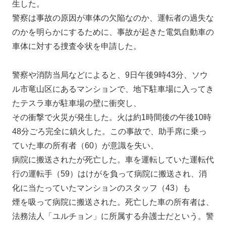
生した。
警察は事故の原因が車体の欠陥なのか、運転者の過失な
のかを明らかにするために、事故が起きた電気自動車の
車体に対する捜査令状を申請した。
警察や消防当局などによると、9日午後9時43分、ソウ
ル市竜山区にあるマンションで、地下駐車場に入ってき
たテスラ車が駐車場の壁に衝突し、
その衝撃で火災が発生した。火は約1時間後の午後10時
48分ごろ完全に鎮火した。この事故で、助手席に乗っ
ていた車の所有者（60）が意識を失い、
病院に搬送されたが死亡した。車を運転していた運転代
行の運転手（59）はけがを負って病院に搬送され、消
化に当たっていたマンションのスタッフ（43）も
煙を吸って病院に搬送された。死亡した車の所有者は、
法務法人「ユルチョン」に所属する弁護士だという。警