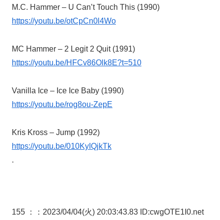
M.C. Hammer – U Can’t Touch This (1990)
https://youtu.be/otCpCn0l4Wo
MC Hammer – 2 Legit 2 Quit (1991)
https://youtu.be/HFCv86Olk8E?t=510
Vanilla Ice – Ice Ice Baby (1990)
https://youtu.be/rog8ou-ZepE
Kris Kross – Jump (1992)
https://youtu.be/010KyIQjkTk
.
155 ：
：2023/04/04(火) 20:03:43.83 ID:cwgOTE1I0.net