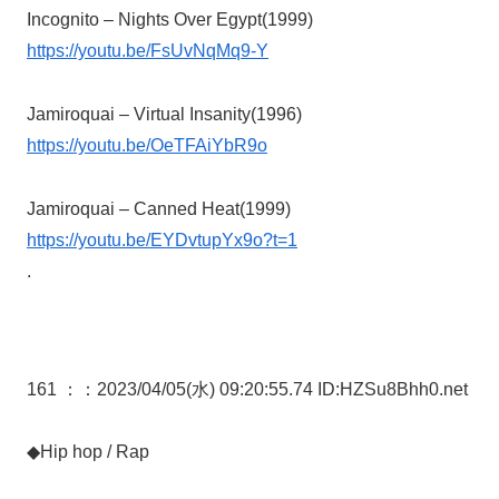
Incognito – Nights Over Egypt(1999)
https://youtu.be/FsUvNqMq9-Y
Jamiroquai – Virtual Insanity(1996)
https://youtu.be/OeTFAiYbR9o
Jamiroquai – Canned Heat(1999)
https://youtu.be/EYDvtupYx9o?t=1
.
161 ：
：2023/04/05(水) 09:20:55.74 ID:HZSu8Bhh0.net
◆Hip hop / Rap