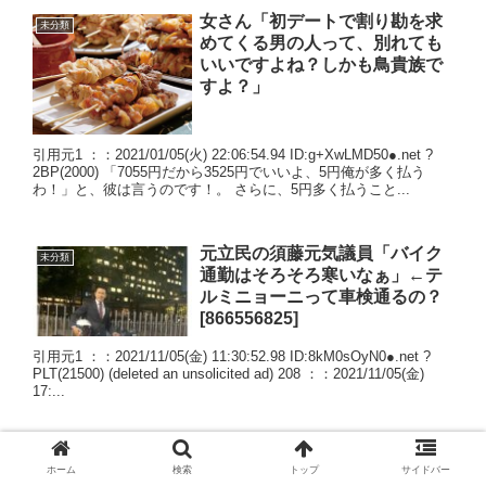
女さん「初デートで割り勘を求
未分類
めてくる男の人って、別れても
いいですよね？しかも鳥貴族で
すよ？」
引用元1 ：：2021/01/05(火) 22:06:54.94 ID:g+XwLMD50●.net ?
2BP(2000) 「7055円だから3525円でいいよ、5円俺が多く払う
わ！」と、彼は言うのです！。 さらに、5円多く払うこと...
元立民の須藤元気議員「バイク
未分類
通勤はそろそろ寒いなぁ」←テ
ルミニョーニって車検通るの？
[866556825]
引用元1 ：：2021/11/05(金) 11:30:52.98 ID:8kM0sOyN0●.net ?
PLT(21500) (deleted an unsolicited ad) 208 ：：2021/11/05(金)
17:...
結局『メスイキ』と『タラコ』
未分類
ホーム
検索
トップ
サイドバー
ってどっちの方が格上な