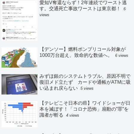
愛知V奪還ならず！2年連続でワースト逃
す。交通死亡事故ワーストは東京都！
6
views
【デンソー】燃料ポンプリコール対象が
1000万台超え、致命的な数値へ。
6 views
みずほ銀のシステムトラブル、原因不明で
復旧メド立たず カードや通帳がATMに吸
い込まれ戻らない
5 views
【テレビこそ日本の癌】ワイドショーが日
本を滅ぼす！「コロナ恐怖」扇動の”罪”を
識者が斬る
4 views