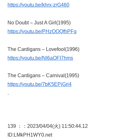
https://youtu.be/khrx-zrG460
No Doubt – Just A Girl(1995)
https://youtu.be/PHzOOQfhPFg
The Cardigans – Lovefool(1996)
https://youtu.be/NI6aOFI7hms
The Cardigans – Carnival(1995)
https://youtu.be/7bK5EPjGri4
.
139 ：
：2023/04/04(火) 11:50:44.12
ID:LMkPH1WY0.net