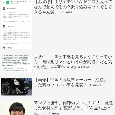
【みずほ】ホリエモン「ATMに並ぶ人って
なんで並んでるの？振り込みネットでもで
きるやん笑」
4 views
大学生 「国会中継を見るようになってか
ら、自民党はマシというのが間違いだと気
づいた」→4000いいね
4 views
【画像】中国の高級車メーカー「紅旗」
また糞カッコいい車を発表！
4 views
アンジャ渡部、仲卸のプロに！ 知人「厳選
した食材を卸す“渡部ブランド”を立ち上げ
る。」
4 views