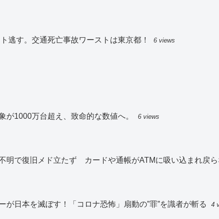
スト逃す。交通死亡事故ワーストは東京都！
6 views
が1000万台超え、致命的な数値へ。
6 views
不明で復旧メド立たず カードや通帳がATMに吸い込まれ戻ら
ーが日本を滅ぼす！「コロナ恐怖」扇動の”罪”を識者が斬る
4 