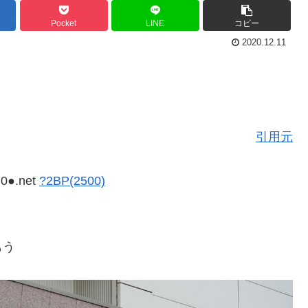
Pocket
LINE
コピー
2020.12.11
引用元
i0●.net
?2BP(2500)
もう