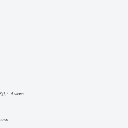
ない
5 views
views