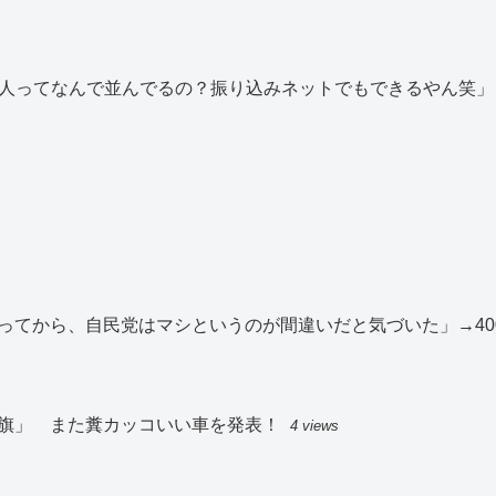
ぶ人ってなんで並んでるの？振り込みネットでもできるやん笑」
ってから、自民党はマシというのが間違いだと気づいた」→40
旗」 また糞カッコいい車を発表！
4 views