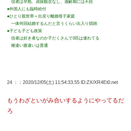
信者は早熟、貞操観念なし、適齢期には不妊
●外国人にも臨時給付
●ひとり親世帯＝出戻り離婚母子家庭
一体何回結婚するんだと言うくらい出入り煩雑
●子ども子ども政策
信者は好き者なのか子だくさんで3匹は連れてる
種違い腹違いは普通
24 ：
：2020/12/05(土) 11:54:33.55 ID:ZX/XR4Et0.net
もうわざといがみ合いするようにやってるだ
ろ