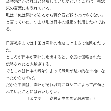
当時満州がどれほど発展していたかということは、毛沢
東の言葉にも表れている。
毛は「俺は満州があるから蒋介石と戦うのは怖くない」
と言っていた。つまり毛は日本の遺産を利用したのであ
る。
日露戦争までは中国は満州の命運にはまるで無関心だっ
た。
ところが日本が満州に進出すると、今度は侵略された、
侵略されたと大騒ぎする。
でもこれは日本の統治によって満州が魅力的な土地にな
ったからなのだ。
だから中国は、満州がそれ以前にロシアによって占領さ
れていたことには言及しない。
《金文学 「逆検定中国国定教科書」》