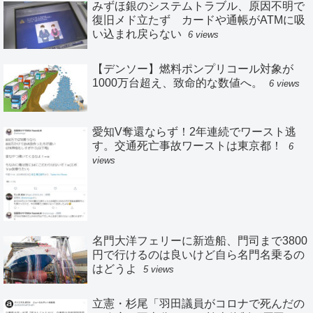
みずほ銀のシステムトラブル、原因不明で
復旧メド立たず カードや通帳がATMに吸
い込まれ戻らない
6 views
【デンソー】燃料ポンプリコール対象が
1000万台超え、致命的な数値へ。
6 views
愛知V奪還ならず！2年連続でワースト逃
す。交通死亡事故ワーストは東京都！
6
views
名門大洋フェリーに新造船、門司まで3800
円で行けるのは良いけど自ら名門名乗るの
はどうよ
5 views
立憲・杉尾「羽田議員がコロナで死んだの