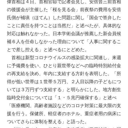
偉首相は４日、首相官邸で記者会見し、安倍晋三前首相
の後援会が主催した「桜を見る会」前夜祭の費用を安倍
氏側が補塡（ほてん）した問題に関し「国会で答弁した
ことに責任を持つことは当然だ」と述べたが、具体的な
対応は触れなかった。日本学術会議が推薦した新会員候
補６人を任命しなかった理由について「人事に関するこ
とで差し控える」と述べるにとどめた。
首相は新型コロナウイルスの感染拡大に関連し、来週
に予備費を使い、ひとり親世帯などへの臨時特別給付金
の再支給を決め、年内に支給する方針を表明した。「所
得が低い世帯は１世帯５万円、２人目以降の子どもにつ
いては３万円ずつ支給する」と明らかにした。地方創生
臨時交付金については「１・５兆円確保する」と述べ
「医療機関、高齢者施設などのコロナ対策に最大限の支
援を行う。保健所、軽症者のホテル、重症者用の病床に
ついてさらに体制を整える」と語った。