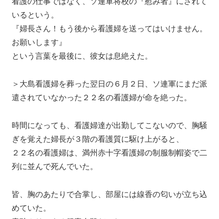
看護の仕事ではなく、ソ連軍将校の『慰み者』にされて
いるという。
『婦長さん！もう後から看護婦を送ってはいけません。
お願いします』
という言葉を最後に、彼女は息絶えた。
＞大島看護婦を葬った翌日の６月２日、ソ連軍にまだ派
遣されていなかった２２名の看護婦が命を絶った。
時間になっても、看護婦達が出勤してこないので、胸騒
ぎを覚えた婦長が３階の看護質に駆け上がると、
２２名の看護婦は、満州赤十字看護婦の制服制帽姿で二
列に並んで死んでいた。
皆、胸のあたりで合掌し、部屋には線香の匂いが立ち込
めていた。