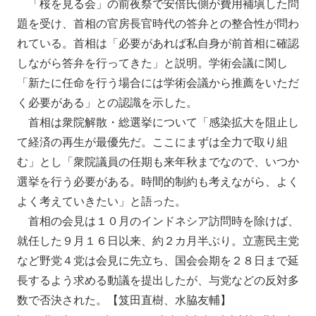
「桜を見る会」の前夜祭で安倍氏側が費用補塡した問
題を受け、首相の官房長官時代の答弁との整合性が問わ
れている。首相は「必要があれば私自身が前首相に確認
しながら答弁を行ってきた」と説明。学術会議に関し
「新たに任命を行う場合には学術会議から推薦をいただ
く必要がある」との認識を示した。
首相は衆院解散・総選挙について「感染拡大を阻止し
て経済の再生が最優先だ。ここにまずは全力で取り組
む」とし「衆院議員の任期も来年秋までなので、いつか
選挙を行う必要がある。時間的制約も考えながら、よく
よく考えていきたい」と語った。
首相の会見は１０月のインドネシア訪問時を除けば、
就任した９月１６日以来、約２カ月半ぶり。立憲民主党
など野党４党は会見に先立ち、国会会期を２８日まで延
長するよう求める動議を提出したが、与党などの反対多
数で否決された。【笈田直樹、水脇友輔】