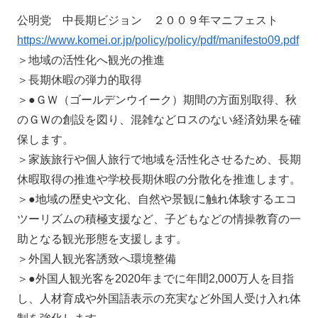
公明党 中長期ビジョン ２００９年マニフェスト
https://www.komei.or.jp/policy/policy/pdf/manifesto09.pdf
＞地域の活性化へ観光の推進
＞長期休暇の弾力的取得
＞●ＧＷ（ゴールデンウイーク）期間の方面別取得、秋
のＧＷの創設を図り、混雑などロスのない経済効果を確
保します。
＞家族旅行や個人旅行で地域を活性化させるため、長期
休暇取得の推進や学校長期休暇の分散化を推進します。
＞●地域の歴史や文化、自然や景観に触れ体験するエコ
ツーリズムの積極支援など、子どもなどの情操教育の一
助となる観光形態を支援します。
＞外国人観光客誘致へ環境整備
＞●外国人観光客を2020年までに年間2,000万人を目指
し、人材育成や外国語表示の充実など外国人受け入れ体