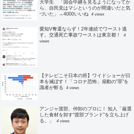
大学生 「国会中継を見るようになってか
ら、自民党はマシというのが間違いだと気
づいた」→4000いいね
4 views
愛知V奪還ならず！2年連続でワースト逃
す。交通死亡事故ワーストは東京都！
4
views
【テレビこそ日本の癌】ワイドショーが日
本を滅ぼす！「コロナ恐怖」扇動の”罪”を
識者が斬る
4 views
アンジャ渡部、仲卸のプロに！ 知人「厳選
した食材を卸す“渡部ブランド”を立ち上げ
る。」
4 views