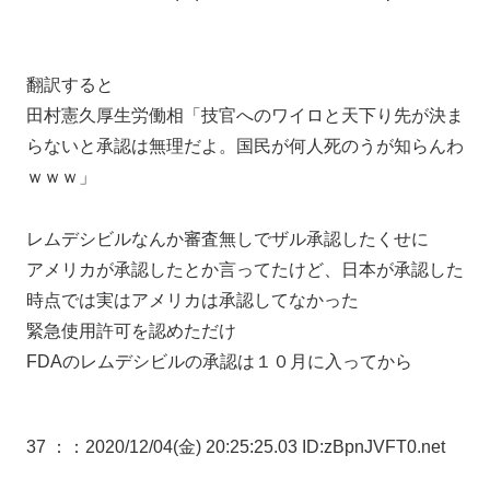
翻訳すると
田村憲久厚生労働相「技官へのワイロと天下り先が決ま
らないと承認は無理だよ。国民が何人死のうが知らんわ
ｗｗｗ」
レムデシビルなんか審査無しでザル承認したくせに
アメリカが承認したとか言ってたけど、日本が承認した
時点では実はアメリカは承認してなかった
緊急使用許可を認めただけ
FDAのレムデシビルの承認は１０月に入ってから
37 ：
：2020/12/04(金) 20:25:25.03 ID:zBpnJVFT0.net