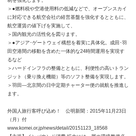
制を強化します。
＞●燃料税や空港使用料の低減などで、オープンスカイ
に対応できる航空会社の経営基盤を強化するとともに、
航空運賃の値下げを実施して、
＞国内観光の活性化を図ります。
＞●アジア･ゲートウェイ構想を着実に具体化。成田･羽
田空港間の移動を含めた一体的な24時間運用を実現す
るなど
＞ハードインフラの整備とともに、利便性の高いトラン
ジット（乗り換え機能）等のソフト整備を実現します。
＞羽田―北京間の日中定期チャーター便の就航を推進し
ます。
外国人旅行客呼び込め！ 公明新聞：2015年11月23日
（月）付
www.komei.or.jp/news/detail/20151123_18568