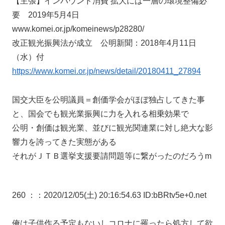
【主張】インバウンド消費 拡大には一層の環境整備必
要 2019年5月4日
www.komei.or.jp/komeinews/p28280/
改正観光振興法が成立 公明新聞：2018年4月11日
（水）付
https://www.komei.or.jp/news/detail/20180411_27894
国交大臣を公明議員＝創価学会がほぼ独占してきた事
と、国会でも観光業振興に力を入れる相乗効果で
公明・創価は観光業、並びに観光関連業に対し絶大な影
響力を誇ってきた実態がある
それがＪＴＢ選挙支援要請問題等に繋がったのだろうm
260 ：
：2020/12/05(土) 20:16:54.63 ID:bBRtv5e+0.net
俺は子供作る予定もないしコロナに罹ったら処方して欲