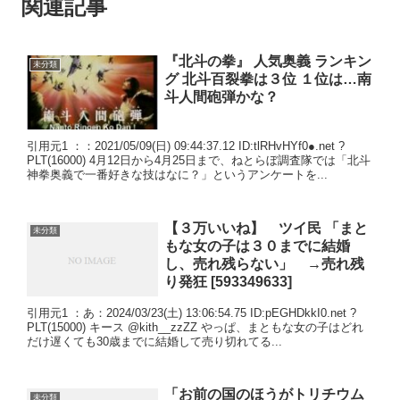
関連記事
『北斗の拳』 人気奥義 ランキン
未分類
グ 北斗百裂拳は３位 １位は…南
斗人間砲弾かな？
引用元1 ：：2021/05/09(日) 09:44:37.12 ID:tlRHvHYf0●.net ?
PLT(16000) 4月12日から4月25日まで、ねとらぼ調査隊では「北斗
神拳奥義で一番好きな技はなに？」というアンケートを...
【３万いいね】 ツイ民 「まと
未分類
もな女の子は３０までに結婚
し、売れ残らない」 →売れ残
り発狂 [593349633]
引用元1 ：あ：2024/03/23(土) 13:06:54.75 ID:pEGHDkkI0.net ?
PLT(15000) キース @kith__zzZZ やっぱ、まともな女の子はどれ
だけ遅くても30歳までに結婚して売り切れてる...
「お前の国のほうがトリチウム
未分類