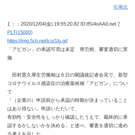
引用元
1 ：
：2020/12/04(金) 19:55:20.82 ID:lfSi4oAA0.net
?
PLT(15000)
https://img.5ch.net/ico/1fu.gif
「アビガン」の承認可否は未定 厚労相、審査適切に実
施
田村憲久厚生労働相は６日の閣議後記者会見で、新型
コロナウイルス感染症の治療薬候補「アビガン」につい
て
「（企業の）申請前から承認の時期が決まっていること
はあり得ない。申請いただいて、
有効性・安全性をしっかり確認したうえで、最終的に承
認するかしないかを決める」と述べ、審査を適切に進め
る考えを示した。