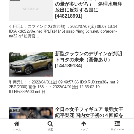
の量が多いだろ」 処理水海洋
放出に反対する国に
[448218991]
引用元1 ：スフィンクス(東京都) ：2023/07/07(金) 08:07:18.14
ID:AixdkS2v0●.net ?PLT(14145) sssp://img.5ch.net/ico/aroeri-
na32.gif 松野官...
新型クラウンのデザインが判明
未分類
トヨタの未来（画像あり）
[144189134]
引用元1 ：：2022/04/01(金) 09:49:57.66 ID:XRUXzzu30●.net ?
2BP(2000) 画像 158 ：：2022/04/01(金) 12:35:02.19
ID:HF/88PA00.net 日...
全日本女子フィギュア 最強女王
未分類
紀平梨花 国内女子初の４回転を
決め圧巻の優勝 浅田真央はもは
や過去
ホーム
検索
トップ
サイドバー