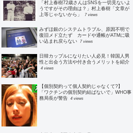
「村上春樹72歳さんはSNSを一切見ないよ
うですがその理由は？」村上春樹「文章が
上等じゃないから」
7 views
みずほ銀のシステムトラブル、原因不明で
復旧メド立たず カードや通帳がATMに吸
い込まれ戻らない
7 views
日韓カップルになりたい人必見！韓国人男
性と出会う方法や付き合うメリットを紹介
4 views
【個別契約って個人契約じゃなくて?】
「ワクチンの個別契約結ばないで」WHO事
務局長が警告
4 views