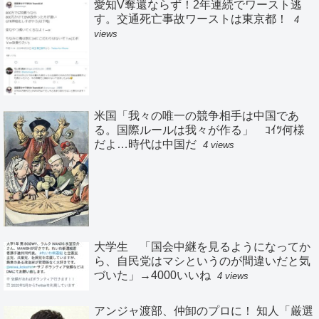
愛知V奪還ならず！2年連続でワースト逃
す。交通死亡事故ワーストは東京都！
4
views
米国「我々の唯一の競争相手は中国であ
る。国際ルールは我々が作る」 ｺｲﾂ何様
だよ…時代は中国だ
4 views
大学生 「国会中継を見るようになってか
ら、自民党はマシというのが間違いだと気
づいた」→4000いいね
4 views
アンジャ渡部、仲卸のプロに！ 知人「厳選