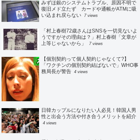
みずほ銀のシステムトラブル、原因不明で
復旧メド立たず カードや通帳がATMに吸
い込まれ戻らない
7 views
「村上春樹72歳さんはSNSを一切見ないよ
うですがその理由は？」村上春樹「文章が
上等じゃないから」
7 views
【個別契約って個人契約じゃなくて?】
「ワクチンの個別契約結ばないで」WHO事
務局長が警告
4 views
日韓カップルになりたい人必見！韓国人男
性と出会う方法や付き合うメリットを紹介
4 views