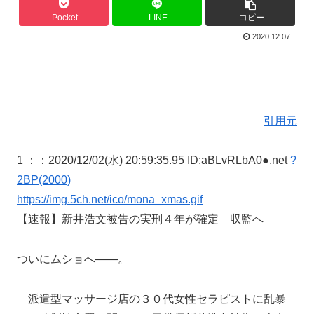
Pocket
LINE
コピー
2020.12.07
引用元
1 ：
：2020/12/02(水) 20:59:35.95 ID:aBLvRLbA0●.net
?
2BP(2000)
https://img.5ch.net/ico/mona_xmas.gif
【速報】新井浩文被告の実刑４年が確定 収監へ
ついにムショへ――。
派遣型マッサージ店の３０代女性セラピストに乱暴