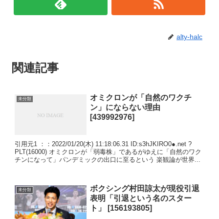
alty-halc
関連記事
オミクロンが「自然のワクチ
未分類
ン」にならない理由
[439992976]
引用元1 ：：2022/01/20(木) 11:18:06.31 ID:s3hJKIRO0●.net ?
PLT(16000) オミクロンが「弱毒株」であるがゆえに「自然のワク
チンになって」パンデミックの出口に至るという 楽観論が世界...
ボクシング村田諒太が現役引退
未分類
表明「引退という名のスター
ト」 [156193805]