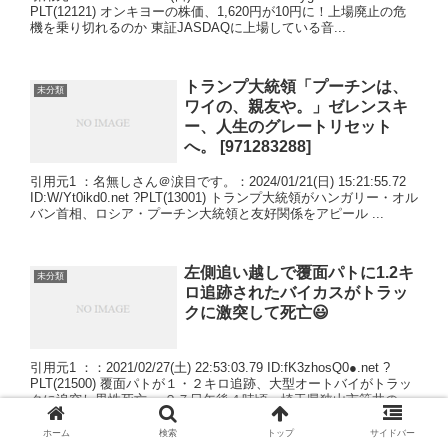
PLT(12121) オンキヨーの株価、1,620円が10円に！上場廃止の危
機を乗り切れるのか 東証JASDAQに上場している音...
トランプ大統領「プーチンは、
未分類
ワイの、親友や。」ゼレンスキ
ー、人生のグレートリセット
へ。 [971283288]
引用元1 ：名無しさん＠涙目です。：2024/01/21(日) 15:21:55.72
ID:W/Yt0ikd0.net ?PLT(13001) トランプ大統領がハンガリー・オル
バン首相、ロシア・プーチン大統領と友好関係をアピール ...
左側追い越しで覆面パトに1.2キ
未分類
ロ追跡されたバイカスがトラッ
クに激突して死亡😃
引用元1 ：：2021/02/27(土) 22:53:03.79 ID:fK3zhosQ0●.net ?
PLT(21500) 覆面パトが１・２キロ追跡、大型オートバイがトラッ
クに追突し男性死亡 ２７日午後４時頃、埼玉県狭山市笹井の
圏...
ホーム
検索
トップ
サイドバー