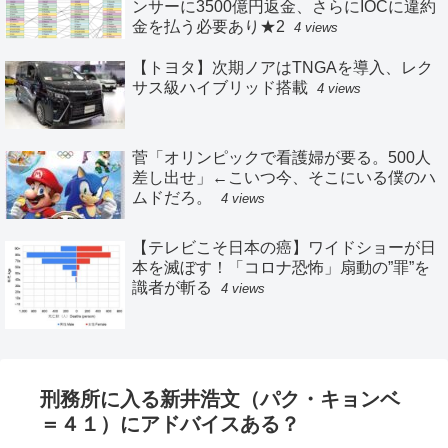
ンサーに3500億円返金、さらにIOCに違約
金を払う必要あり★2
4 views
【トヨタ】次期ノアはTNGAを導入、レク
サス級ハイブリッド搭載
4 views
菅「オリンピックで看護婦が要る。500人
差し出せ」←こいつ今、そこにいる僕のハ
ムドだろ。
4 views
【テレビこそ日本の癌】ワイドショーが日
本を滅ぼす！「コロナ恐怖」扇動の”罪”を
識者が斬る
4 views
刑務所に入る新井浩文（パク・キョンベ
＝４１）にアドバイスある？