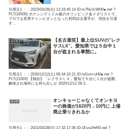
引用元1 ：：2023/03/28(火) 13:19:40.14 ID:m7Nv2cWH0●.net ?
PLT(16500) ボクシングミドル級のオリンピック金メダリストで、
プロでも世界チャンピオンとなった村田諒太選手が、現役を引退
す...
【名古屋笑】最上位SUVの”レク
未分類
サスLX”。愛知県では５台中１
台が盗まれる事態に。
引用元1 ：：2020/12/12(土) 09:34:10.21 ID:/uGvn+uH0●.net ?
PLT(21003) 【独自】「レクサスＬＸ」愛知で５台に１台が盗難、
解体され海外にも持ち出しか 2020/12/12 06:3...
オンキョーじゃなくてオンキヨ
未分類
ーの株価が1620円→10円に 上場
廃止乗りきれるか
引用元1 ：：2021/03/28(日) 17:32:17.06 ID:1EygJHrR0.net ?