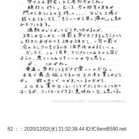
82 ：
：2020/12/02(水) 21:32:38.44 ID:fC6emB590.net