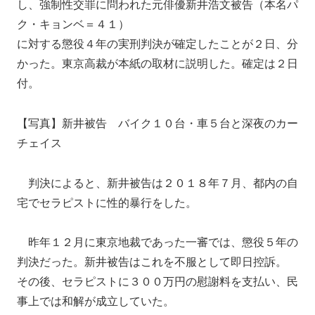
し、強制性交罪に問われた元俳優新井浩文被告（本名パ
ク・キョンベ＝４１）
に対する懲役４年の実刑判決が確定したことが２日、分
かった。東京高裁が本紙の取材に説明した。確定は２日
付。
【写真】新井被告 バイク１０台・車５台と深夜のカー
チェイス
判決によると、新井被告は２０１８年７月、都内の自
宅でセラピストに性的暴行をした。
昨年１２月に東京地裁であった一審では、懲役５年の
判決だった。新井被告はこれを不服として即日控訴。
その後、セラピストに３００万円の慰謝料を支払い、民
事上では和解が成立していた。