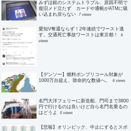
みずほ銀のシステムトラブル、原因不明で
復旧メド立たず カードや通帳がATMに吸
い込まれ戻らない
7 views
愛知V奪還ならず！2年連続でワースト逃
す。交通死亡事故ワーストは東京都！
6
views
【デンソー】燃料ポンプリコール対象が
1000万台超え、致命的な数値へ。
6 views
名門大洋フェリーに新造船、門司まで3800
円で行けるのは良いけど自ら名門名乗るの
はどうよ
5 views
【悲報】オリンピック、中止にするとスポ