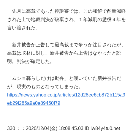
先月に高裁であった控訴審では、この和解で酌量減軽
された上で地裁判決が破棄され、１年減刑の懲役４年を
言い渡された。
新井被告が上告して最高裁まで争うか注目されたが、
高裁は取材に対し、新井被告から上告はなかったと説
明。判決が確定した。
「ムショ暮らしだけは勘弁」と嘆いていた新井被告だ
が、現実のものとなってしまった。
https://news.yahoo.co.jp/articles/12d28ee6cb872b115a9
eb29f285a9a0a89450f79
330 ：
：2020/12/04(金) 18:08:45.03 ID:iw84y4tu0.net