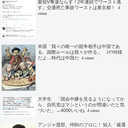
愛知V奪還ならず！2年連続でワースト逃
す。交通死亡事故ワーストは東京都！
4
views
米国「我々の唯一の競争相手は中国であ
る。国際ルールは我々が作る」 ｺｲﾂ何様
だよ…時代は中国だ
4 views
大学生 「国会中継を見るようになってか
ら、自民党はマシというのが間違いだと気
づいた」→4000いいね
4 views
アンジャ渡部、仲卸のプロに！ 知人「厳選