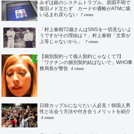
みずほ銀のシステムトラブル、原因不明で
復旧メド立たず カードや通帳がATMに吸
い込まれ戻らない
7 views
「村上春樹72歳さんはSNSを一切見ないよ
うですがその理由は？」村上春樹「文章が
上等じゃないから」
7 views
【個別契約って個人契約じゃなくて?】
「ワクチンの個別契約結ばないで」WHO事
務局長が警告
4 views
日韓カップルになりたい人必見！韓国人男
性と出会う方法や付き合うメリットを紹介
4 views