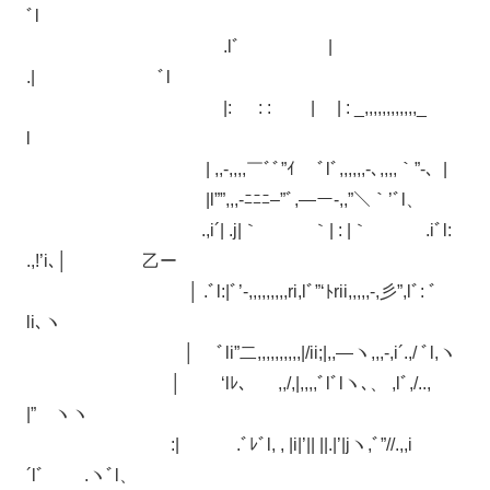
ﾞl
.lﾞ |
.| ﾞl
|: : : | | : _,,,,,,,,,,,,_
l
| ,,-,,,,￣ﾞﾞ”ｲ ﾞlﾞ,,,,,,-､,,,,｀”-、|
|l””,,,-ﾆﾆﾆ–”ﾞ,―ー-,,”＼｀’ﾞl、
.,i´| .j|｀ ｀| : |｀ .iﾞl:
.,!’i､│
乙ー
│ .ﾞl:|ﾞ’-,,,,,,,,,ri,lﾞ”‘ﾄrii,,,,,-,彡”,lﾞ: ﾞ
li､ヽ
│ ﾞli”二,,,,,,,,,,|/ii;|,,—ヽ,,,‐,i´.,/ ﾞl,ヽ
│ ‘lﾚ、 ,,/,|,,,,ﾞlﾞlヽ､、 ,lﾞ,/..,
|” ヽヽ
:| .ﾞﾚﾞl, , |i|’|| ||.|’|jヽ,ﾞ”//.,,i
´lﾞ .ヽﾞl、