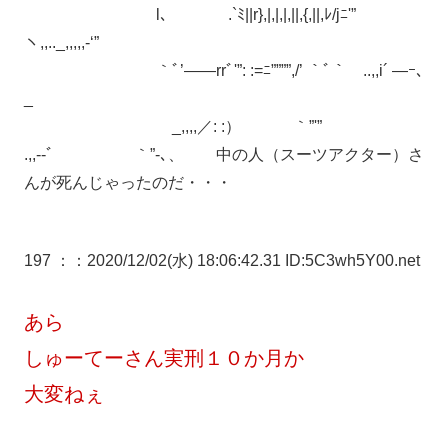
l、 .`ﾐ||r},|,|,|,||,{,||,ﾚ/jﾆ'”
ヽ,,.._,,,,,-‘”
｀ﾞ’―—rrﾞ'”: :=ﾆ””””,/’ ｀ﾞ｀ ..,,i´ ―ｰ､
_
_,,,,／: :） ｀”'”
.,,-‐ﾞ ｀”-､、 中の人（スーツアクター）さ
んが死んじゃったのだ・・・
197 ：
：2020/12/02(水) 18:06:42.31 ID:5C3wh5Y00.net
あら
しゅーてーさん実刑１０か月か
大変ねぇ