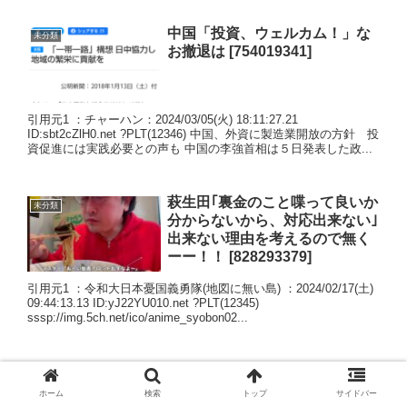
中国「投資、ウェルカム！」な
未分類
お撤退は [754019341]
引用元1 ：チャーハン：2024/03/05(火) 18:11:27.21
ID:sbt2cZlH0.net ?PLT(12346) 中国、外資に製造業開放の方針 投
資促進には実践必要との声も 中国の李強首相は５日発表した政...
萩生田｢裏金のこと喋って良いか
未分類
分からないから、対応出来ない｣
出来ない理由を考えるので無く
ーー！！ [828293379]
引用元1 ：令和大日本憂国義勇隊(地図に無い島) ：2024/02/17(土)
09:44:13.13 ID:yJ22YU010.net ?PLT(12345)
sssp://img.5ch.net/ico/anime_syobon02...
ホーム
検索
トップ
サイドバー