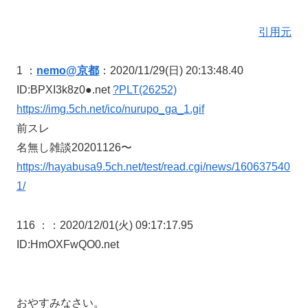
引用元
1 ：
nemo@京都
：2020/11/29(日) 20:13:48.40
ID:BPXI3k8z0●.net
?PLT(26252)
https://img.5ch.net/ico/nurupo_ga_1.gif
前スレ
名無し雑談20201126〜
https://hayabusa9.5ch.net/test/read.cgi/news/160637540
1/
116 ：
：2020/12/01(火) 09:17:17.95
ID:HmOXFwQO0.net
おやすみなさい。