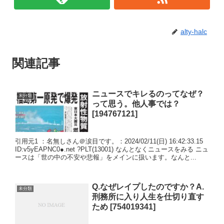
alty-halc
関連記事
ニュースでキレるのってなぜ？
未分類
って思う。他人事では？
[194767121]
引用元1 ：名無しさん＠涙目です。：2024/02/11(日) 16:42:33.15
ID:v5yEAPNC0●.net ?PLT(13001) なんとなくニュースをみる ニュ
ースは「世の中の不安や悲報」をメインに扱います。なんと...
Q.なぜレイプしたのですか？A.
未分類
刑務所に入り人生を仕切り直す
ため [754019341]