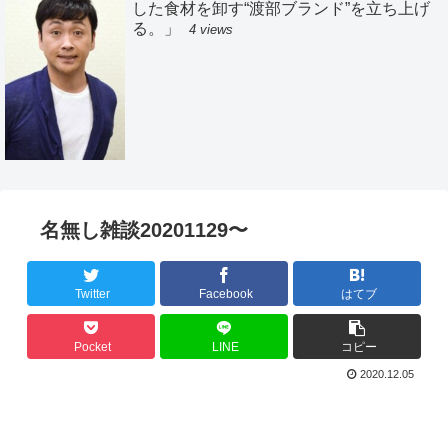
した食材を卸す“渡部ブランド”を立ち上げ
る。」
4 views
名無し雑談20201129〜
Twitter
Facebook
はてブ
Pocket
LINE
コピー
2020.12.05