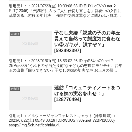
引用元1 ：：2021/07/23(金) 10:33:08.55 ID:EUYUdCVp0.net ?
PLT(12346) 「刑務所に入って人生仕切り直しを」就寝中の女性に
乱暴図る…懲役３年判決 強制性交未遂罪などに問われた群馬...
子なし夫婦「親戚の子のお年玉
未分類
貰えて当然って態度気に食わな
い😡ガキが、潰すぞ？」
[592492397]
引用元1 ：：2023/01/01(日) 13:53:02.26 ID:goP54cbC0.net ?
2BP(5000) ”くれるのが当たり前”な子どもの態度にモヤモヤ、お年
玉の出費「回収できない」子なし夫婦の切実な声 お正月の帰...
蓮舫「コミュニティノートをつ
未分類
ける奴の実名を出せ！」
[128776494]
引用元1 ：ノルウェージャンフォレストキャット (神奈川県) ：
2023/07/22(土) 05:49:08.19 ID:RWUUShiv0●.net ?2BP(10500)
sssp://img.5ch.net/ico/nida.gi...