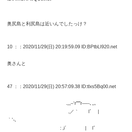
奥尻島と利尻島は近いんでしたっけ？
10 ：
：2020/11/29(日) 20:19:59.09 ID:BPtbLl920.net
奥さんと
47 ：
：2020/11/29(日) 20:57:09.38 ID:tIxs5Bq00.net
.,,,–‘r”””r‐―-､,,、
,／｀ lﾞ |
｀’-、
: ,i´ | lﾞ