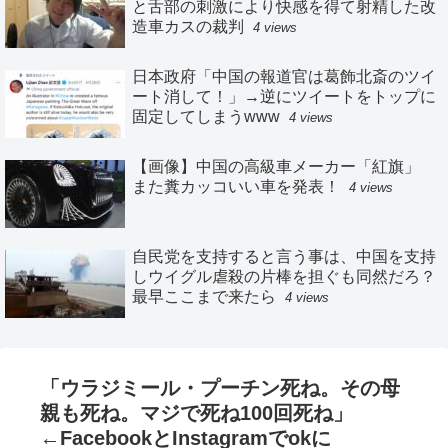
と舌部の刺激により快感を得て射精した改
造車カスの裁判
4 views
日本政府「中国の報道官は葛飾北斎のツイ
ート消して！」→逆にツイートをトップに
固定してしまうwww
4 views
【画像】中国の高級車メーカー「紅旗」
また糞カッコいい車を発表！
4 views
自民党を支持すると言う事は、中国を支持
しウイグル虐殺の片棒を担ぐも同然だろ？
最早ここまで来たら
4 views
「ウラジミール・プーチン死ね。その母
親も死ね。マジで死ね100回死ね」
←FacebookとInstagramでokに