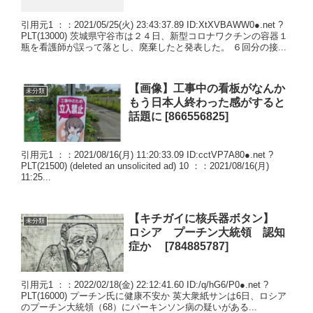
引用元1 ：：2021/05/25(火) 23:43:37.89 ID:XtXVBAWW0●.net ?
PLT(13000) 茨城県守谷市は２４日、新型コロナワクチンの容器１
瓶を看護師が誤って落とし、廃棄したと発表した。 ６回分の接...
【画像】工事中の看板がなんか
未分類
もう日本人終わった感がすると
話題に [866556825]
引用元1 ：：2021/08/16(月) 11:20:33.09 ID:cctVP7A80●.net ?
PLT(21500) (deleted an unsolicited ad) 10 ：：2021/08/16(月)
11:25...
【キチガイに核兵器ボタン】
未分類
ロシア プーチン大統領 認知
症か [784885787]
引用元1 ：：2022/02/18(金) 22:12:41.60 ID:/q/hG6/P0●.net ?
PLT(16000) プーチン氏に健康不安か 英大衆紙サンは6日、ロシア
のプーチン大統領（68）にパーキンソン病の疑いがある...