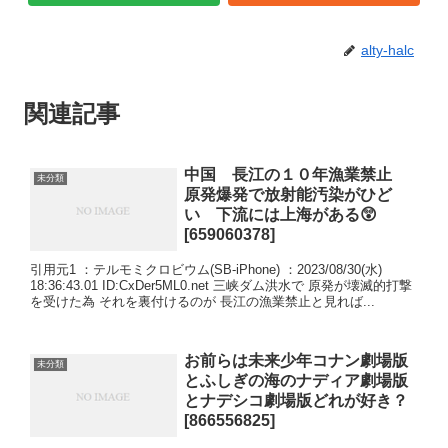
alty-halc
関連記事
中国 長江の１０年漁業禁止
未分類
原発爆発で放射能汚染がひど
い 下流には上海がある😲
[659060378]
引用元1 ：テルモミクロビウム(SB-iPhone) ：2023/08/30(水)
18:36:43.01 ID:CxDer5ML0.net 三峡ダム洪水で 原発が壊滅的打撃
を受けた為 それを裏付けるのが 長江の漁業禁止と見れば...
お前らは未来少年コナン劇場版
未分類
とふしぎの海のナディア劇場版
とナデシコ劇場版どれが好き？
[866556825]