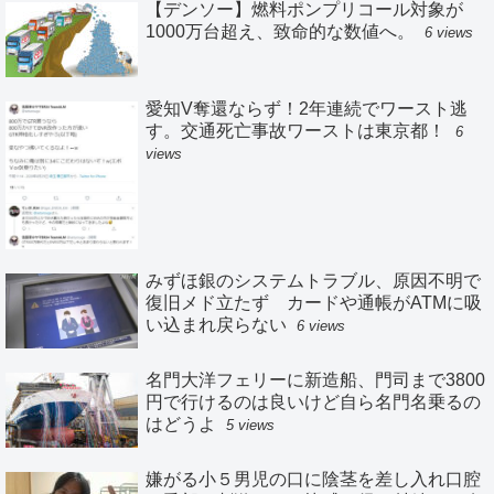
【デンソー】燃料ポンプリコール対象が
1000万台超え、致命的な数値へ。
6 views
愛知V奪還ならず！2年連続でワースト逃
す。交通死亡事故ワーストは東京都！
6
views
みずほ銀のシステムトラブル、原因不明で
復旧メド立たず カードや通帳がATMに吸
い込まれ戻らない
6 views
名門大洋フェリーに新造船、門司まで3800
円で行けるのは良いけど自ら名門名乗るの
はどうよ
5 views
嫌がる小５男児の口に陰茎を差し入れ口腔