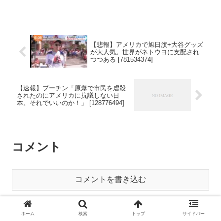
【悲報】アメリカで旭日旗+大谷グッズ
が大人気。世界がネトウヨに支配され
つつある [781534374]
【速報】プーチン「原爆で市民を虐殺
されたのにアメリカに抗議しない日
本。それでいいのか！」 [128776494]
コメント
コメントを書き込む
ホーム
未分類
ホーム
検索
トップ
サイドバー