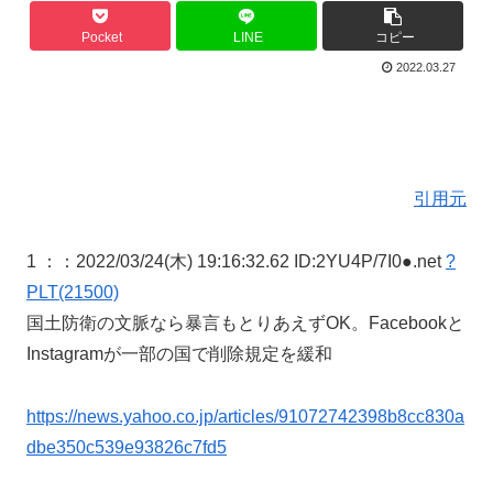
Pocket
LINE
コピー
2022.03.27
引用元
1 ：
：2022/03/24(木) 19:16:32.62 ID:2YU4P/7I0●.net
?
PLT(21500)
国土防衛の文脈なら暴言もとりあえずOK。Facebookと
Instagramが一部の国で削除規定を緩和
https://news.yahoo.co.jp/articles/91072742398b8cc830a
dbe350c539e93826c7fd5