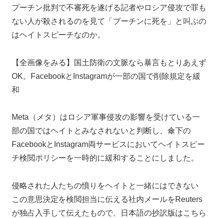
プーチン批判で不審死を遂げる記者やロシア侵攻で罪も
ない人が殺されるのを見て「プーチンに死を」と叫ぶの
はヘイトスピーチなのか。
【全画像をみる】国土防衛の文脈なら暴言もとりあえず
OK。FacebookとInstagramが一部の国で削除規定を緩
和
Meta（メタ）はロシア軍事侵攻の影響を受けている一
部の国ではヘイトとみなされないと判断し、傘下の
FacebookとInstagram両サービスにおいてヘイトスピー
チ検閲ポリシーを一時的に緩和することにしました。
侵略された人たちの憤りをヘイトと一緒にはできない
この意思決定を検閲担当に伝える社内メールをReuters
が独占入手して伝えたもので、日本語の抄訳版はこちら