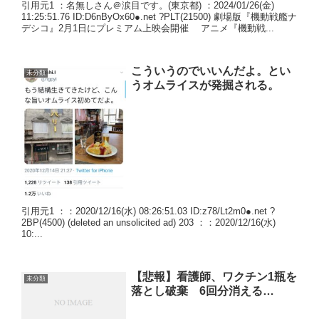
引用元1 ：名無しさん＠涙目です。(東京都) ：2024/01/26(金)
11:25:51.76 ID:D6nByOx60●.net ?PLT(21500) 劇場版『機動戦艦ナ
デシコ』2月1日にプレミアム上映会開催 アニメ『機動戦...
こういうのでいいんだよ。とい
未分類
うオムライスが発掘される。
引用元1 ：：2020/12/16(水) 08:26:51.03 ID:z78/Lt2m0●.net ?
2BP(4500) (deleted an unsolicited ad) 203 ：：2020/12/16(水)
10:...
【悲報】看護師、ワクチン1瓶を
未分類
落とし破棄 6回分消える…