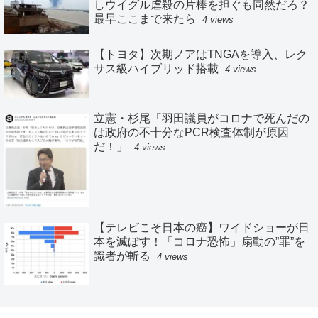
しウイグル虐殺の片棒を担ぐも同然だろ？
最早ここまで来たら
4 views
【トヨタ】次期ノアはTNGAを導入、レク
サス級ハイブリッド搭載
4 views
立憲・杉尾「羽田議員がコロナで死んだの
は政府の不十分なPCR検査体制が原因
だ！」
4 views
【テレビこそ日本の癌】ワイドショーが日
本を滅ぼす！「コロナ恐怖」扇動の”罪”を
識者が斬る
4 views