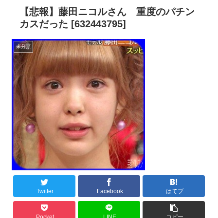
【悲報】藤田ニコルさん 重度のパチン
カスだった [632443795]
未分類
Twitter
Facebook
はてブ
Pocket
LINE
コピー