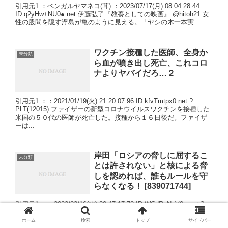
引用元1 ：ベンガルヤマネコ(茸) ：2023/07/17(月) 08:04:28.44
ID:q2yHw+NU0●.net 伊藤弘了『教養としての映画』 @hitoh21 女
性の股間を隠す浮島が亀のように見える。「ヤシの木一本実...
ワクチン接種した医師、全身か
未分類
ら血が噴き出し死亡、これコロ
ナよりヤバイだろ…２
引用元1 ：：2021/01/19(火) 21:20:07.96 ID:kfvTmtpx0.net ?
PLT(12015) ファイザーの新型コロナウイルスワクチンを接種した
米国の５０代の医師が死亡した。接種から１６日後だ。ファイザ
ーは...
岸田「ロシアの脅しに屈するこ
未分類
とは許されない」と核による脅
しを認めれば、誰もルールを守
らなくなる！ [839071744]
引用元1 ：：2022/03/16(水) 20:47:17.78 ID:WCdRyNcV0●.net ?
PLT(13000) 岸田首相は16日夜、記者会見を行い、ロシアによるウ
クライナ侵攻を「歴史に刻むべき非道な行為」と糾弾した上
ホーム
検索
トップ
サイドバー