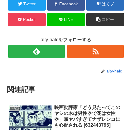
Twitter
Facebook
はてブ
Pocket
LINE
コピー
alty-halcをフォローする
alty-halc
関連記事
映画批評家「どう見たってこの
未分類
ヤシの木は男性器で花は女性
器」頭ヤバすぎてナザレンコに
も心配される [632443795]