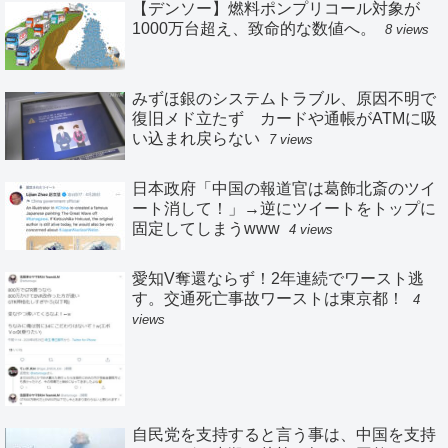
【デンソー】燃料ポンプリコール対象が
1000万台超え、致命的な数値へ。
8 views
みずほ銀のシステムトラブル、原因不明で
復旧メド立たず カードや通帳がATMに吸
い込まれ戻らない
7 views
日本政府「中国の報道官は葛飾北斎のツイ
ート消して！」→逆にツイートをトップに
固定してしまうwww
4 views
愛知V奪還ならず！2年連続でワースト逃
す。交通死亡事故ワーストは東京都！
4
views
自民党を支持すると言う事は、中国を支持