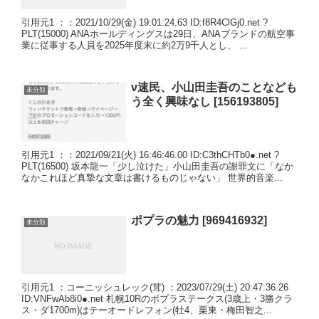
引用元1 ：：2021/10/29(金) 19:01:24.63 ID:f8R4ClGj0.net ?
PLT(15000) ANAホールディングスは29日、ANAブランドの航空事
業に従事する人員を2025年度末に約2万9千人とし、 ...
ν速民、小山田圭吾のことなども
未分類
う全く興味なし [156193805]
引用元1 ：：2021/09/21(火) 16:46:46.00 ID:C3thCHTb0●.net ?
PLT(16500) 坂本龍一「少し泣けた」小山田圭吾の謝罪文に「なか
なかこれほど真摯な文章は書けるものじゃない」 世界的音楽...
ポプラの魅力 [969416932]
未分類
引用元1 ：コーニッシュレック(茸) ：2023/07/29(土) 20:47:36.26
ID:VNFwAb8i0●.net 札幌10Rのポプラステークス(3歳上・3勝クラ
ス・ダ1700m)はテーオードレフォン(牡4、栗東・梅田智之...