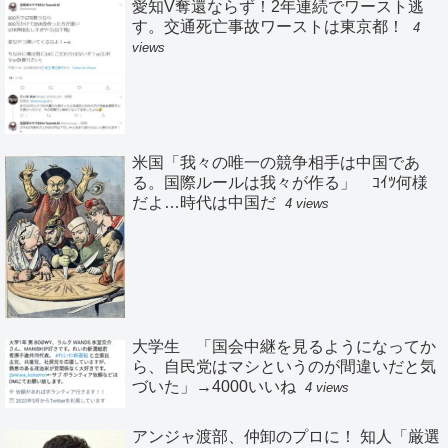
愛知V奪還ならず！2年連続でワースト逃
す。交通死亡事故ワーストは東京都！
4
views
米国「我々の唯一の競争相手は中国であ
る。国際ルールは我々が作る」 ｺｲﾂ何様
だよ…時代は中国だ
4 views
大学生 「国会中継を見るようになってか
ら、自民党はマシというのが間違いだと気
づいた」→4000いいね
4 views
アンジャ渡部、仲卸のプロに！ 知人「厳選