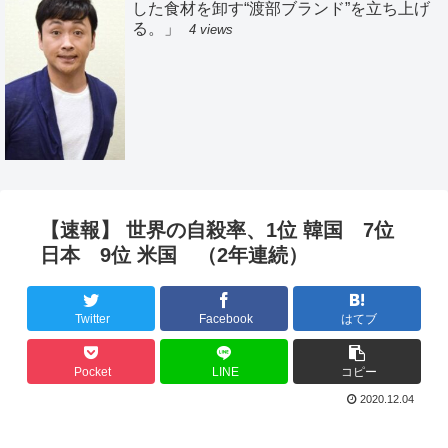
した食材を卸す“渡部ブランド”を立ち上げ
る。」
4 views
【速報】 世界の自殺率、1位 韓国 7位
日本 9位 米国 （2年連続）
Twitter
Facebook
はてブ
Pocket
LINE
コピー
2020.12.04