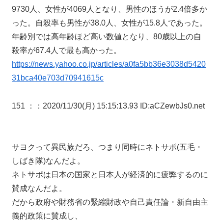
9730人、女性が4069人となり、男性のほうが2.4倍多か
った。自殺率も男性が38.0人、女性が15.8人であった。
年齢別では高年齢ほど高い数値となり、80歳以上の自
殺率が67.4人で最も高かった。
https://news.yahoo.co.jp/articles/a0fa5bb36e3038d5420
31bca40e703d70941615c
151 ：
：2020/11/30(月) 15:15:13.93 ID:aCZewbJs0.net
サヨクって異民族だろ、つまり同時にネトサポ(五毛・
しばき隊)なんだよ。
ネトサポは日本の国家と日本人が経済的に疲弊するのに
賛成なんだよ。
だから政府や財務省の緊縮財政や自己責任論・新自由主
義的政策に賛成し、