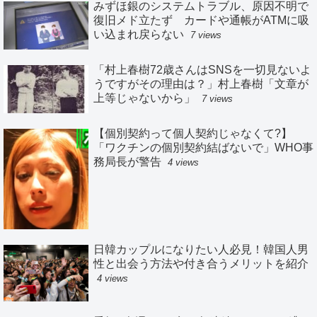
みずほ銀のシステムトラブル、原因不明で
復旧メド立たず カードや通帳がATMに吸
い込まれ戻らない
7 views
「村上春樹72歳さんはSNSを一切見ないよ
うですがその理由は？」村上春樹「文章が
上等じゃないから」
7 views
【個別契約って個人契約じゃなくて?】
「ワクチンの個別契約結ばないで」WHO事
務局長が警告
4 views
日韓カップルになりたい人必見！韓国人男
性と出会う方法や付き合うメリットを紹介
4 views