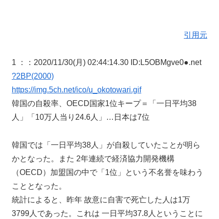
引用元
1 ：
：2020/11/30(月) 02:44:14.30 ID:L5OBMgve0●.net
?2BP(2000)
https://img.5ch.net/ico/u_okotowari.gif
韓国の自殺率、OECD国家1位キープ＝「一日平均38
人」「10万人当り24.6人」…日本は7位
韓国では「一日平均38人」が自殺していたことが明ら
かとなった。また 2年連続で経済協力開発機構
（OECD）加盟国の中で「1位」という不名誉を味わう
こととなった。
統計によると、昨年 故意に自害で死亡した人は1万
3799人であった。これは 一日平均37.8人ということに