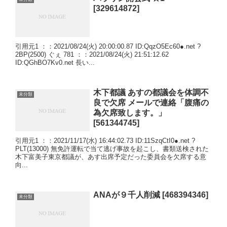
[329614872]
引用元1 ：：2021/08/24(火) 20:00:00.87 ID:QqzO5Ec60●.net ?
2BP(2500) ぐぇ 781 ：：2021/08/24(火) 21:51:12.62
ID:QGhBO7Kv0.net 長い...
木下都議 あすの都議会を体調不
未分類
良で欠席 メールで連絡「腹痛の
為欠席致します。」
[561344745]
引用元1 ：：2021/11/17(水) 16:44:02.73 ID:11SzqCtI0●.net ?
PLT(13000) 無免許運転で当て逃げ事故を起こし、書類送検された
木下富美子東京都議が、あす出席予定だった委員会を欠席する意
向...
ANAが９千人削減 [468394346]
未分類