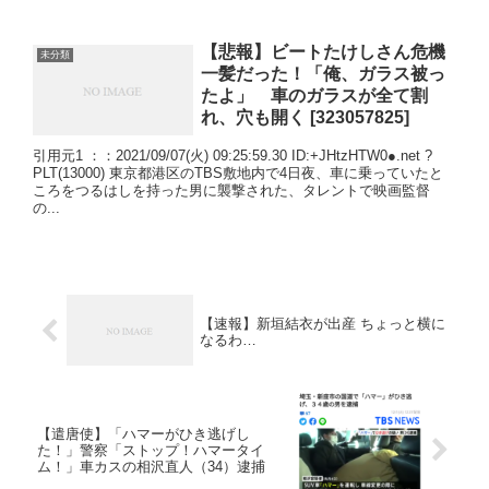
【悲報】ビートたけしさん危機
未分類
一髪だった！「俺、ガラス被っ
たよ」 車のガラスが全て割
れ、穴も開く [323057825]
引用元1 ：：2021/09/07(火) 09:25:59.30 ID:+JHtzHTW0●.net ?
PLT(13000) 東京都港区のTBS敷地内で4日夜、車に乗っていたと
ころをつるはしを持った男に襲撃された、タレントで映画監督
の...
【速報】新垣結衣が出産 ちょっと横に
なるわ…
【遣唐使】「ハマーがひき逃げし
た！」警察「ストップ！ハマータイ
ム！」車カスの相沢直人（34）逮捕