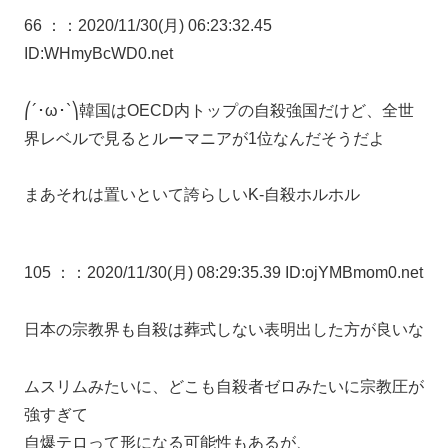
66 ：
：2020/11/30(月) 06:23:32.45
ID:WHmyBcWD0.net
⎛´･ω･`⎞韓国はOECD内トップの自殺強国だけど、全世
界レベルで見るとルーマニアが1位なんだそうだよ
まあそれは置いといて誇らしいK-自殺ホルホル
105 ：
：2020/11/30(月) 08:29:35.39 ID:ojYMBmom0.net
日本の宗教界も自殺は葬式しない表明出した方が良いな
ムスリムみたいに、どこも自殺者ゼロみたいに宗教圧が
強すぎて
自爆テロって形になる可能性もあるが、