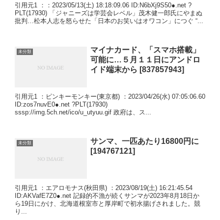
引用元1 ：：2023/05/13(土) 18:18:09.06 ID:N6bXj9S50●.net ?
PLT(17930) 「ジャニーズは学芸会レベル」茂木健一郎氏にやまぬ
批判…松本人志を怒らせた「日本のお笑いはオワコン」につぐ “...
マイナカード、「スマホ搭載」
未分類
可能に…５月１１日にアンドロ
イド端末から [837857943]
引用元1 ：ピンキーモンキー(東京都) ：2023/04/26(水) 07:05:06.60
ID:zos7nuvE0●.net ?PLT(17930)
sssp://img.5ch.net/ico/u_utyuu.gif 政府は、ス...
サンマ、一匹あたり16800円に
未分類
[194767121]
引用元1 ：エアロモナス(秋田県) ：2023/08/19(土) 16:21:45.54
ID:AKVafE7Z0●.net 記録的不漁が続くサンマが2023年8月18日か
ら19日にかけ、北海道根室市と厚岸町で初水揚げされました。競
り...