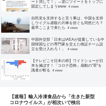
ート消して！」→逆にツイートをトップに
固定してしまうwww
4 views
自民党を支持すると言う事は、中国を支持
しウイグル虐殺の片棒を担ぐも同然だろ？
最早ここまで来たら
4 views
中国外交部「日本はIAEAが提案している中
国韓国などの専門家を交えた検証チーム設
立を受け入れろ！」
4 views
【テレビこそ日本の癌】ワイドショーが日
本を滅ぼす！「コロナ恐怖」扇動の”罪”を
識者が斬る
4 views
【速報】輸入冷凍食品から「生きた新型
コロナウイルス」が相次いで検出