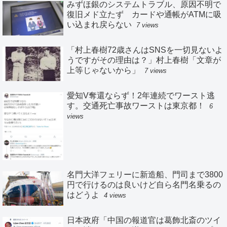
みずほ銀のシステムトラブル、原因不明で
復旧メド立たず カードや通帳がATMに吸
い込まれ戻らない
7 views
「村上春樹72歳さんはSNSを一切見ないよ
うですがその理由は？」村上春樹「文章が
上等じゃないから」
7 views
愛知V奪還ならず！2年連続でワースト逃
す。交通死亡事故ワーストは東京都！
6
views
名門大洋フェリーに新造船、門司まで3800
円で行けるのは良いけど自ら名門名乗るの
はどうよ
4 views
日本政府「中国の報道官は葛飾北斎のツイ