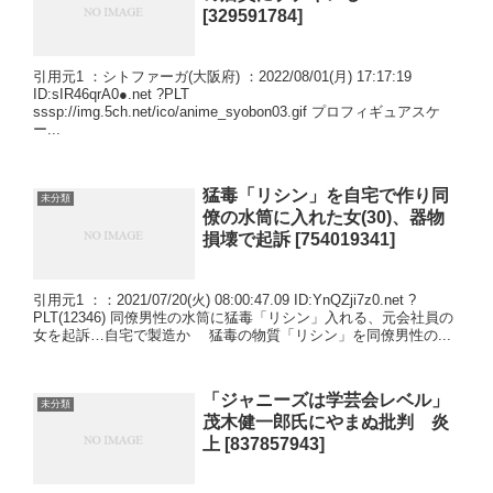
[329591784]
引用元1 ：シトファーガ(大阪府) ：2022/08/01(月) 17:17:19
ID:sIR46qrA0●.net ?PLT
sssp://img.5ch.net/ico/anime_syobon03.gif プロフィギュアスケ
ー...
猛毒「リシン」を自宅で作り同
未分類
僚の水筒に入れた女(30)、器物
損壊で起訴 [754019341]
引用元1 ：：2021/07/20(火) 08:00:47.09 ID:YnQZji7z0.net ?
PLT(12346) 同僚男性の水筒に猛毒「リシン」入れる、元会社員の
女を起訴…自宅で製造か 猛毒の物質「リシン」を同僚男性の...
「ジャニーズは学芸会レベル」
未分類
茂木健一郎氏にやまぬ批判 炎
上 [837857943]