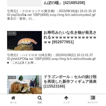
んぼの端」 [421685208]
引用元1 ：クロオコックス(東京都) ：2023/08/18(金) 19:21:16.10
ID:ytq23zuf0●.net ?2BP(4000) sssp://img.5ch.net/ico/syobo2.gif
東京の「新宿」の...
お寿司みたいな生き物が発見さ
未分類
れるｗｗｗｗｗｗｗｗｗｗｗｗ
ｗｗ [952977951]
引用元1 ：ハイイロネコ(埼玉県) ：2023/01/08(日) 10:11:01.37
ID:pVetXiPO0●.net ?2BP(2000) sssp://img.5ch.net/ico/foruda.gif
■「これは泳ぐお寿...
ドラゴンボール：セルの抜け殻
未分類
を再現した新作フィギュア発表
[115523166]
引用元1 ：：2021/12/30(木) 21:35:54.75 ID:b5IQrqZ20●.net ?
2BP(2000) 人気アニメ「ドラゴンボール」シリーズに登場する
ホーム
検索
トップ
サイドバー