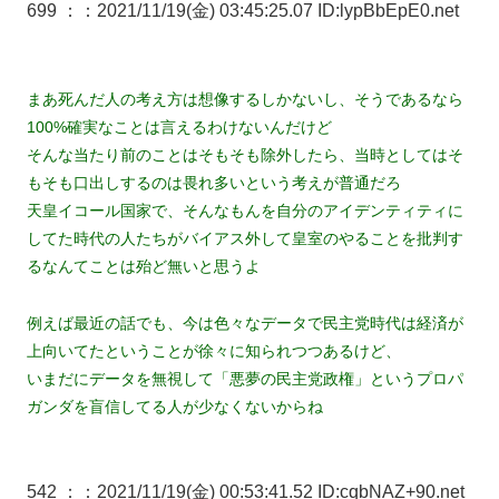
699 ：
：2021/11/19(金) 03:45:25.07 ID:lypBbEpE0.net
まあ死んだ人の考え方は想像するしかないし、そうであるなら
100%確実なことは言えるわけないんだけど
そんな当たり前のことはそもそも除外したら、当時としてはそ
もそも口出しするのは畏れ多いという考えが普通だろ
天皇イコール国家で、そんなもんを自分のアイデンティティに
してた時代の人たちがバイアス外して皇室のやることを批判す
るなんてことは殆ど無いと思うよ
例えば最近の話でも、今は色々なデータで民主党時代は経済が
上向いてたということが徐々に知られつつあるけど、
いまだにデータを無視して「悪夢の民主党政権」というプロパ
ガンダを盲信してる人が少なくないからね
542 ：
：2021/11/19(金) 00:53:41.52 ID:cqbNAZ+90.net