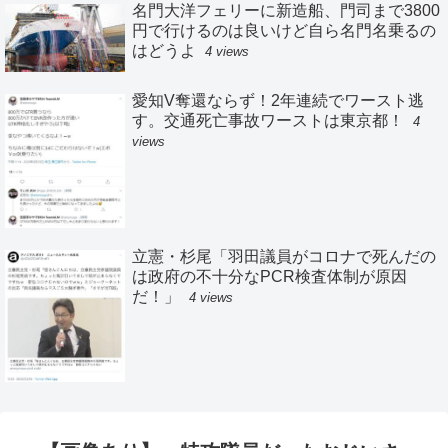
名門大洋フェリーに新造船、門司まで3800
円で行けるのは良いけど自ら名門名乗るの
はどうよ
4 views
愛知V奪還ならず！2年連続でワースト逃
す。交通死亡事故ワーストは東京都！
4
views
立憲・杉尾「羽田議員がコロナで死んだの
は政府の不十分なPCR検査体制が原因
だ！」
4 views