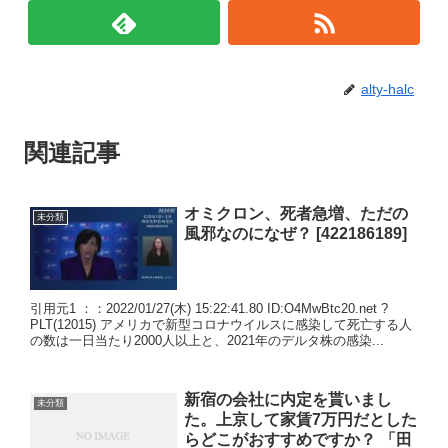
alty-halc
関連記事
オミクロン、死者急増、ただの
未分類
風邪なのになぜ？ [422186189]
引用元1 ：：2022/01/27(木) 15:22:41.80 ID:O4MwBtc20.net ?
PLT(12015) アメリカで新型コロナウイルスに感染して死亡する人
の数は一日当たり2000人以上と、2021年のデルタ株の感染...
新宿の会社に内定を貰いまし
未分類
た。上京して家賃7万円だとした
らどこがおすすめですか？ 「田