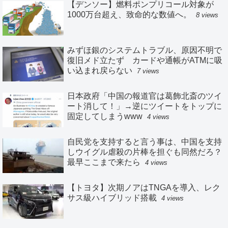
【デンソー】燃料ポンプリコール対象が
1000万台超え、致命的な数値へ。
8 views
みずほ銀のシステムトラブル、原因不明で
復旧メド立たず カードや通帳がATMに吸
い込まれ戻らない
7 views
日本政府「中国の報道官は葛飾北斎のツイ
ート消して！」→逆にツイートをトップに
固定してしまうwww
4 views
自民党を支持すると言う事は、中国を支持
しウイグル虐殺の片棒を担ぐも同然だろ？
最早ここまで来たら
4 views
【トヨタ】次期ノアはTNGAを導入、レク
サス級ハイブリッド搭載
4 views