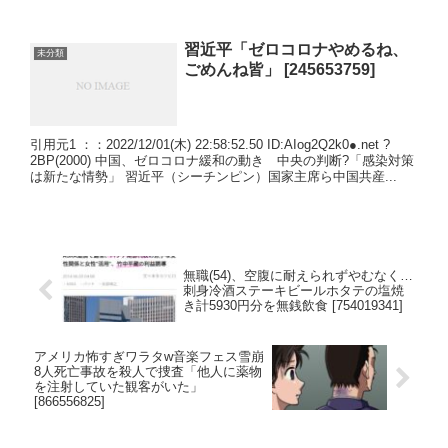
習近平「ゼロコロナやめるね、
未分類
ごめんね皆」 [245653759]
引用元1 ：：2022/12/01(木) 22:58:52.50 ID:AIog2Q2k0●.net ?
2BP(2000) 中国、ゼロコロナ緩和の動き 中央の判断?「感染対策
は新たな情勢」 習近平（シーチンピン）国家主席ら中国共産...
無職(54)、空腹に耐えられずやむなく…
刺身冷酒ステーキビールホタテの塩焼
き計5930円分を無銭飲食 [754019341]
アメリカ怖すぎワラタw音楽フェス雪崩
8人死亡事故を殺人で捜査「他人に薬物
を注射していた観客がいた」
[866556825]