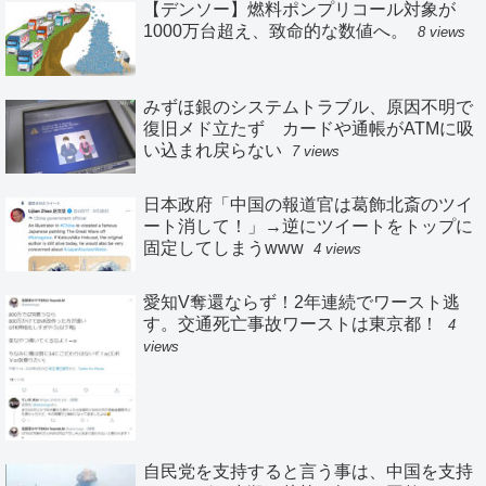
【デンソー】燃料ポンプリコール対象が
1000万台超え、致命的な数値へ。
8 views
みずほ銀のシステムトラブル、原因不明で
復旧メド立たず カードや通帳がATMに吸
い込まれ戻らない
7 views
日本政府「中国の報道官は葛飾北斎のツイ
ート消して！」→逆にツイートをトップに
固定してしまうwww
4 views
愛知V奪還ならず！2年連続でワースト逃
す。交通死亡事故ワーストは東京都！
4
views
自民党を支持すると言う事は、中国を支持