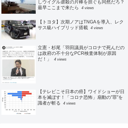
しウイグル虐殺の片棒を担ぐも同然だろ？
最早ここまで来たら
4 views
【トヨタ】次期ノアはTNGAを導入、レク
サス級ハイブリッド搭載
4 views
立憲・杉尾「羽田議員がコロナで死んだの
は政府の不十分なPCR検査体制が原因
だ！」
4 views
【テレビこそ日本の癌】ワイドショーが日
本を滅ぼす！「コロナ恐怖」扇動の”罪”を
識者が斬る
4 views