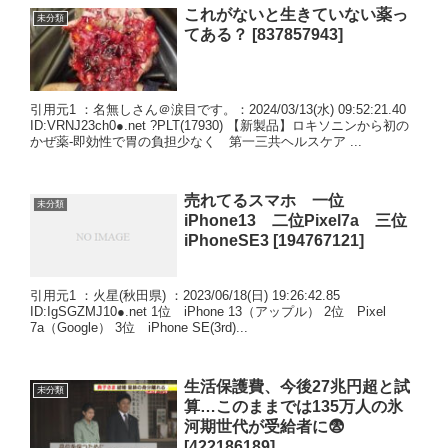
これがないと生きていない薬っ
未分類
てある？ [837857943]
引用元1 ：名無しさん＠涙目です。：2024/03/13(水) 09:52:21.40
ID:VRNJ23ch0●.net ?PLT(17930) 【新製品】ロキソニンから初の
かぜ薬‐即効性で胃の負担少なく 第一三共ヘルスケア ...
売れてるスマホ 一位
未分類
iPhone13 二位Pixel7a 三位
iPhoneSE3 [194767121]
引用元1 ：火星(秋田県) ：2023/06/18(日) 19:26:42.85
ID:IgSGZMJ10●.net 1位 iPhone 13（アップル） 2位 Pixel
7a（Google） 3位 iPhone SE(3rd)...
生活保護費、今後27兆円超と試
未分類
算…このままでは135万人の氷
河期世代が受給者に😨
[422186189]