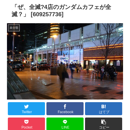
「ぜ、全滅?4店のガンダムカフェが全
滅？」 [609257736]
未分類
Twitter
Facebook
はてブ
Pocket
LINE
コピー