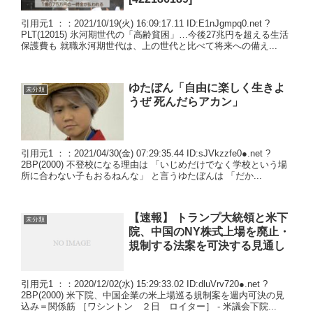
引用元1 ：：2021/10/19(火) 16:09:17.11 ID:E1nJgmpq0.net ?
PLT(12015) 氷河期世代の「高齢貧困」…今後27兆円を超える生活
保護費も 就職氷河期世代は、上の世代と比べて将来への備え...
ゆたぼん「自由に楽しく生きよ
未分類
うぜ 死んだらアカン」
引用元1 ：：2021/04/30(金) 07:29:35.44 ID:sJVkzzfe0●.net ?
2BP(2000) 不登校になる理由は 「いじめだけでなく学校という場
所に合わない子もおるねんな」 と言うゆたぼんは 「だか...
【速報】 トランプ大統領と米下
未分類
院、中国のNY株式上場を廃止・
規制する法案を可決する見通し
引用元1 ：：2020/12/02(水) 15:29:33.02 ID:dluVrv720●.net ?
2BP(2000) 米下院、中国企業の米上場巡る規制案を週内可決の見
込み＝関係筋 ［ワシントン ２日 ロイター］ - 米議会下院...