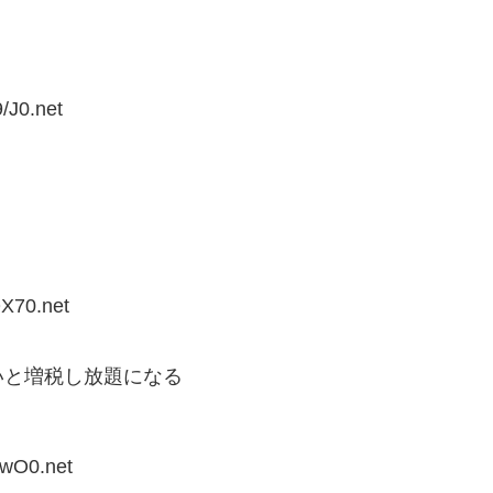
/J0.net
QX70.net
いと増税し放題になる
ZwO0.net