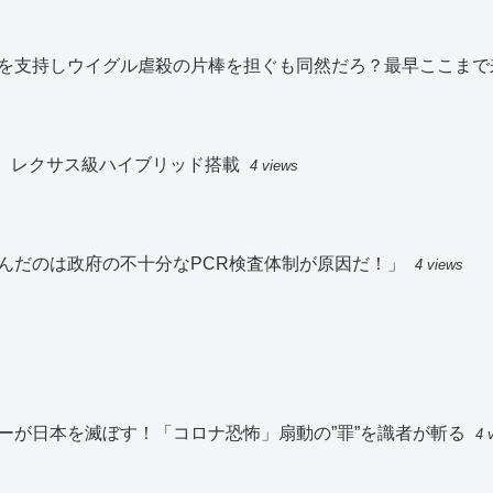
を支持しウイグル虐殺の片棒を担ぐも同然だろ？最早ここまで
入、レクサス級ハイブリッド搭載
4 views
んだのは政府の不十分なPCR検査体制が原因だ！」
4 views
ーが日本を滅ぼす！「コロナ恐怖」扇動の”罪”を識者が斬る
4 