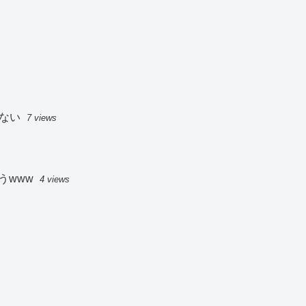
ない
7 views
うwww
4 views