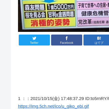
Twitter
Facebook
はてブ
1 ：
：2021/10/15(金) 17:48:37.29 ID:to5rnRY/
https://img.5ch.net/ico/u_giko_ebi.gif