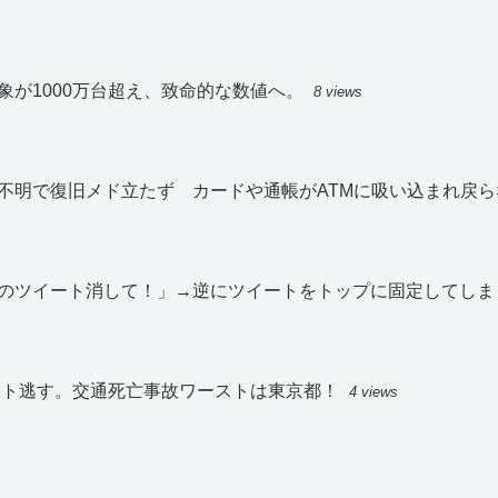
が1000万台超え、致命的な数値へ。
8 views
不明で復旧メド立たず カードや通帳がATMに吸い込まれ戻ら
のツイート消して！」→逆にツイートをトップに固定してしま
スト逃す。交通死亡事故ワーストは東京都！
4 views