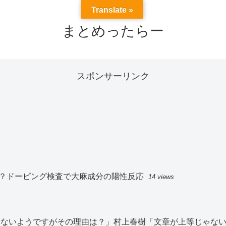
Translate »
まとめったらー
スポンサーリンク
？ドーピング検査で大麻成分の陽性反応
14 views
切見ないようですがその理由は？」村上春樹「文章が上等じゃな