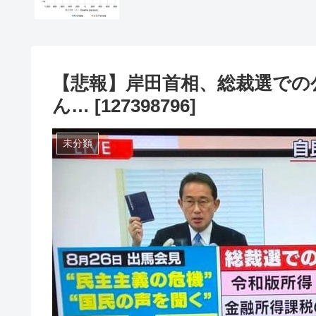
【悲報】岸田首相、総裁選での
ん… [127398796]
未分類