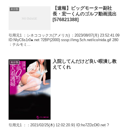
【速報】ビッグモーター副社
未分類
長・宏一くんのゴルフ動画流出
[576821388]
引用元1 ：シネココックス(アメリカ) ：2023/08/07(月) 23:52:41.09
ID:NIyC6s1r0●.net ?2BP(2000) sssp://img.5ch.net/ico/nida.gif 280
：テルモミ...
入院してんだけど良い暇潰し教
未分類
えてくれ
引用元1 ：：2021/02/25(木) 12:02:20.91 ID:ho7ZDzDl0.net ?