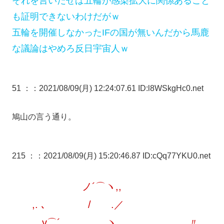
それを言いだせば五輪が感染拡大に関係あること
も証明できないわけだがｗ
五輪を開催しなかったIFの国が無いんだから馬鹿
な議論はやめろ反日宇宙人ｗ
51 ：
：2021/08/09(月) 12:24:07.61 ID:l8WSkgHc0.net
鳩山の言う通り。
215 ：
：2021/08/09(月) 15:20:46.87 ID:cQq77YKU0.net
ノ´⌒ヽ,,
,. ､ / .／
γ⌒´ ヽ, ,.〃