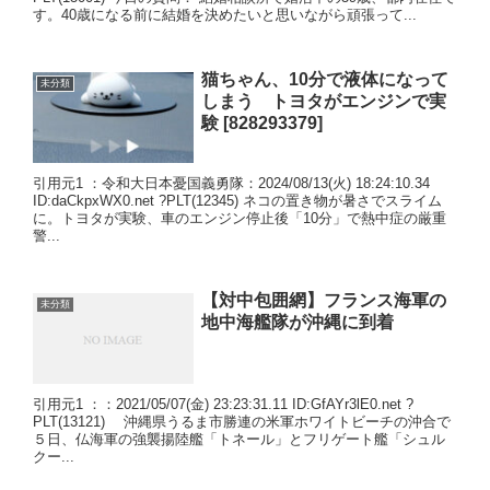
す。40歳になる前に結婚を決めたいと思いながら頑張って...
猫ちゃん、10分で液体になって
未分類
しまう トヨタがエンジンで実
験 [828293379]
引用元1 ：令和大日本憂国義勇隊：2024/08/13(火) 18:24:10.34
ID:daCkpxWX0.net ?PLT(12345) ネコの置き物が暑さでスライム
に。トヨタが実験、車のエンジン停止後「10分」で熱中症の厳重
警...
【対中包囲網】フランス海軍の
未分類
地中海艦隊が沖縄に到着
引用元1 ：：2021/05/07(金) 23:23:31.11 ID:GfAYr3lE0.net ?
PLT(13121) 沖縄県うるま市勝連の米軍ホワイトビーチの沖合で
５日、仏海軍の強襲揚陸艦「トネール」とフリゲート艦「シュル
クー...