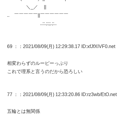
＼_／ ||
.. ￣￣￣￣￣||￣￣￣￣￣￣
..::.;:;;.;:..
69 ：
：2021/08/09(月) 12:29:38.17 ID:xfJfXlVF0.net
相変わらずのルーピーっぷり
これで理系と言うのだから恐ろしい
77 ：
：2021/08/09(月) 12:33:20.86 ID:rz3wb/EtO.net
五輪とは無関係