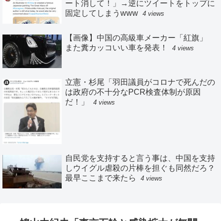
ート消して！」→逆にツイートをトップに
固定してしまうwww
4 views
【画像】中国の高級車メーカー「紅旗」
また糞カッコいい車を発表！
4 views
立憲・杉尾「羽田議員がコロナで死んだの
は政府の不十分なPCR検査体制が原因
だ！」
4 views
自民党を支持すると言う事は、中国を支持
しウイグル虐殺の片棒を担ぐも同然だろ？
最早ここまで来たら
4 views