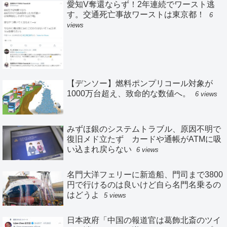
愛知V奪還ならず！2年連続でワースト逃
す。交通死亡事故ワーストは東京都！
6
views
【デンソー】燃料ポンプリコール対象が
1000万台超え、致命的な数値へ。
6 views
みずほ銀のシステムトラブル、原因不明で
復旧メド立たず カードや通帳がATMに吸
い込まれ戻らない
6 views
名門大洋フェリーに新造船、門司まで3800
円で行けるのは良いけど自ら名門名乗るの
はどうよ
5 views
日本政府「中国の報道官は葛飾北斎のツイ