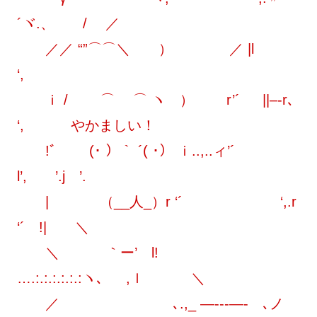
´ヾ.、 / ／
／／ “”⌒⌒＼ ） ／ |l
‘,
ｉ / ⌒ ⌒ ヽ ） r’´ ||–‐r､
‘,
やかましい！
!ﾞ (･ ）｀ ´( ･） ｉ..,..ィ’´
l’, ’.j ’.
| （__人_）r ‘´ ‘,.r
‘´ !| ＼
＼ ｀ー’ l!
….:.:.:.:.:.:ヽ､ ,ｌ ＼
／ ゝ､.,_ —‐‐‐—-ゝ､ノ