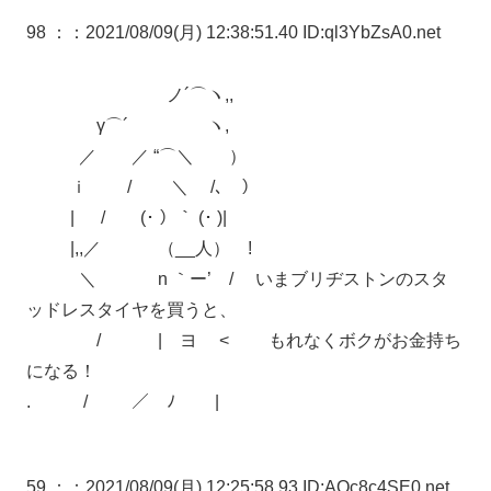
98 ：
：2021/08/09(月) 12:38:51.40 ID:ql3YbZsA0.net
ノ´⌒ヽ,,
γ⌒´ ヽ,
／ ／ “⌒＼ ）
ｉ / ＼ /､ ）
| / (･ ）｀ (･ )|
|,,／ （__人） !
＼ n ｀ー’ / いまブリヂストンのスタ
ッドレスタイヤを買うと、
/ | ヨ < もれなくボクがお金持ち
になる！
. / ／ ﾉ |
59 ：
：2021/08/09(月) 12:25:58.93 ID:AQc8c4SE0.net