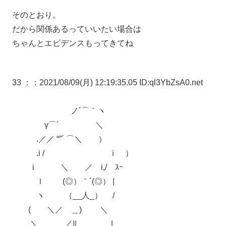
そのとおり。
だから関係あるっていいたい場合は
ちゃんとエビデンスもってきてね
33 ：
：2021/08/09(月) 12:19:35.05 ID:ql3YbZsA0.net
ノ´⌒｀ヽ
γ⌒´ ＼
.／／ “”´ ⌒＼ ）
.i / ｉ ）
i ＼ ／ i,/ ｽｰ
ｌ (◎）｀´(◎） |
ヽ （__人_） /
( ＼／ ＿) ＼
＼ ／|| |