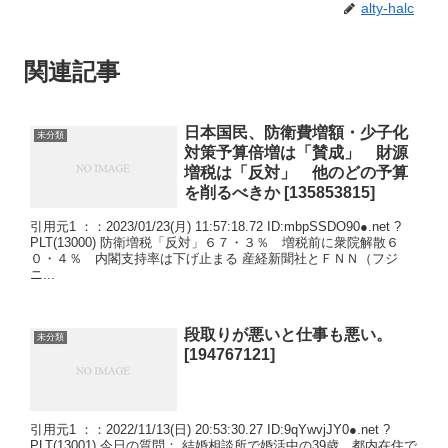
alty-halc
関連記事
日本国民、防衛費増額・少子化
未分類
対策予算倍増は「賛成」 財源
増税は「反対」 他のどの予算
を削るべきか [135853815]
引用元1 ：：2023/01/23(月) 11:57:18.72 ID:mbpSSDO90●.net ?
PLT(13000) 防衛増税「反対」６７・３％ 増税前に衆院解散６
０・４％ 内閣支持率は下げ止まる 産経新聞社とＦＮＮ（フジ
ニ...
段取りが悪いと仕事も悪い。
未分類
[194767121]
引用元1 ：：2022/11/13(日) 20:53:30.27 ID:9qYwvjJY0●.net ?
PLT(13001) 今日の質問： 結婚相談所で婚活中の39歳、都内在住で