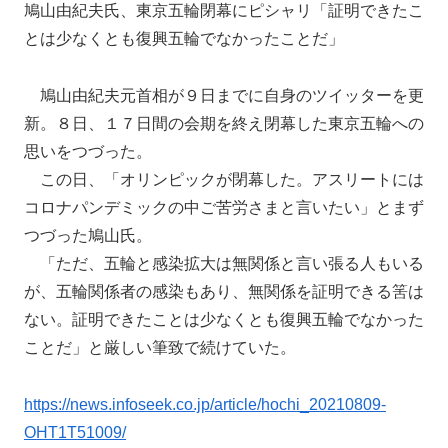
鳩山由紀夫氏、東京五輪閉幕にピシャリ「証明できたこ
とは少なくとも復興五輪でなかったことだ」
鳩山由紀夫元首相が９日までに自身のツイッターを更
新。８日、１７日間の会期を終え閉幕した東京五輪への
思いをつづった。
この日、「オリンピックが閉幕した。アスリートには
コロナパンデミックの中ご苦労さまと言いたい」とまず
つづった鳩山氏。
「ただ、五輪と感染拡大は無関係と言い張る人もいる
が、五輪関係者の感染もあり、無関係を証明できる筈は
ない。証明できたことは少なくとも復興五輪でなかった
ことだ」と厳しい筆致で続けていた。
https://news.infoseek.co.jp/article/hochi_20210809-
OHT1T51009/