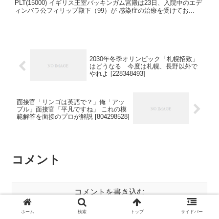
PLT(15000) イギリス王室バッキンガム宮殿は23日、入院中のエデ
ィンバラ公フィリップ殿下（99）が 感染症の治療を受けてお...
2030年冬季オリンピック「札幌招致」
はどうなる 今度は札幌、長野以外で
やれよ [228348493]
面接官「リンゴは英語で？」俺「アッ
プル」面接官「平凡ですね」 これの模
範解答を面接のプロが解説 [804298528]
コメント
コメントを書き込む
ホーム
検索
トップ
サイドバー