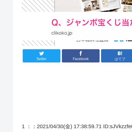
Twitter
Facebook
はてブ
1 ：
：2021/04/30(金) 17:38:59.71 ID:sJVkzzfe