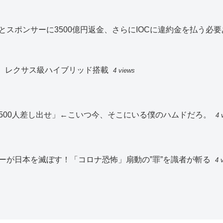
スポンサーに3500億円返金、さらにIOCに違約金を払う必要
入、レクサス級ハイブリッド搭載
4 views
500人差し出せ」←こいつ今、そこにいる僕のハムドだろ。
4 
ーが日本を滅ぼす！「コロナ恐怖」扇動の”罪”を識者が斬る
4 