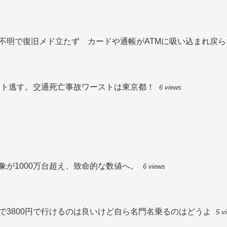
不明で復旧メド立たず カードや通帳がATMに吸い込まれ戻ら
スト逃す。交通死亡事故ワーストは東京都！
6 views
が1000万台超え、致命的な数値へ。
6 views
で3800円で行けるのは良いけど自ら名門名乗るのはどうよ
5 v