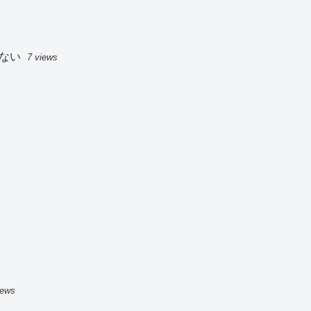
ない
7 views
iews