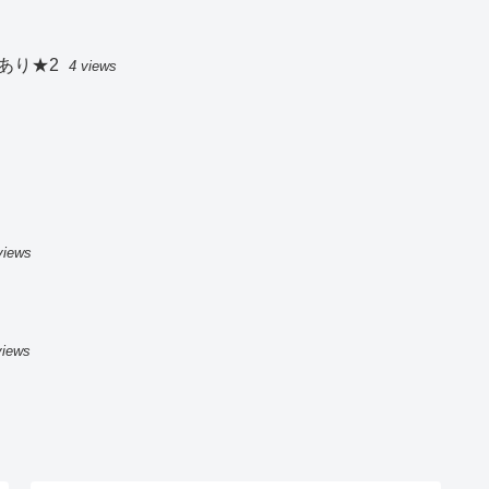
あり★2
4 views
views
views