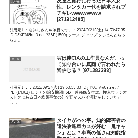
友達と旅行に行った日本人女
未分類
性、レンタカー代を請求されブ
チギレwwwwwwww
[271912485]
引用元1 ：名無しさん＠涙目です。：2024/06/15(土) 14:50:47.35
ID:D3XFM8km0.net ?2BP(1500) ソース ジャップってほんとちっ
ちぇし ...
実は俺CIAの工作員なんだ、っ
未分類
て知り合いに真顔で言われたら
皆信じる？ [971283288]
引用元1 ：：2022/09/27(火) 19:58:35.38 ID:jIP8UIVw0●.net ?
PLT(14001) ロシアの治安機関FSB＝連邦保安庁は、極東ウラジオ
ストクにある日本総領事館の外交官がスパイ活動をしていたと
し...
タイヤがハの字。知的障害者の
未分類
違法改造車カスが好む「鬼キャ
ン」とは？車高の低さは知能指