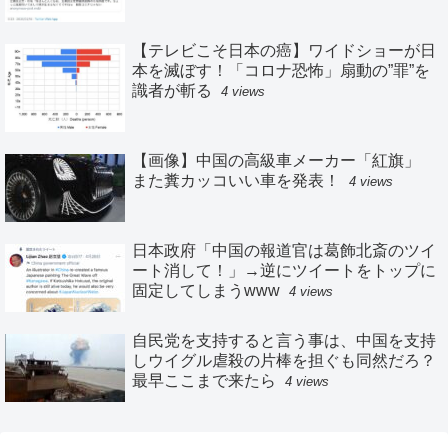
【テレビこそ日本の癌】ワイドショーが日
本を滅ぼす！「コロナ恐怖」扇動の”罪”を
識者が斬る
4 views
【画像】中国の高級車メーカー「紅旗」
また糞カッコいい車を発表！
4 views
日本政府「中国の報道官は葛飾北斎のツイ
ート消して！」→逆にツイートをトップに
固定してしまうwww
4 views
自民党を支持すると言う事は、中国を支持
しウイグル虐殺の片棒を担ぐも同然だろ？
最早ここまで来たら
4 views