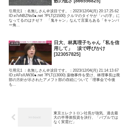
数の低さ [866556825]
引用元1 ：名無しさん＠涙目です。：2023/12/04(月) 20:17:25.62
ID:e7oNBZNs0●.net ?PLT(21500) クルマのタイヤが「ハの字」に
なってるのはナゼ？ 「鬼キャン」なんて言葉もある「キャンバ
ー角...
日大、林真理子ちゃん「私を信
未分類
用して」 涙で呼びかけ
[323057825]
引用元1 ：名無しさん＠涙目です。：2023/12/04(月) 21:14:13.67
ID:zAFsIUW30●.net ?PLT(13000) 薬物事件を受け、林理事長は廃
部の方針が示されたアメフト部の存続について「理事会で今後
も...
東京エレクトロン社長が強気、過去最
大の半導体投資を決行、「バブルでは
なく実需だ」