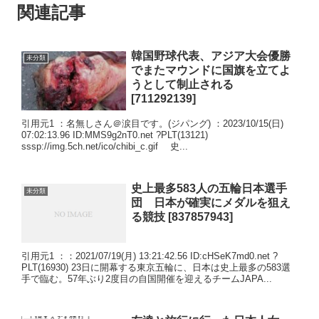
関連記事
韓国野球代表、アジア大会優勝
未分類
でまたマウンドに国旗を立てよ
うとして制止される
[711292139]
引用元1 ：名無しさん＠涙目です。(ジパング) ：2023/10/15(日)
07:02:13.96 ID:MMS9g2nT0.net ?PLT(13121)
sssp://img.5ch.net/ico/chibi_c.gif 史...
史上最多583人の五輪日本選手
未分類
団 日本が確実にメダルを狙え
る競技 [837857943]
引用元1 ：：2021/07/19(月) 13:21:42.56 ID:cHSeK7md0.net ?
PLT(16930) 23日に開幕する東京五輪に、日本は史上最多の583選
手で臨む。57年ぶり2度目の自国開催を迎えるチームJAPA...