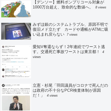
【デンソー】燃料ポンプリコール対象が
1000万台超え、致命的な数値へ。
8 views
みずほ銀のシステムトラブル、原因不明で
復旧メド立たず カードや通帳がATMに吸
い込まれ戻らない
7 views
愛知V奪還ならず！2年連続でワースト逃
す。交通死亡事故ワーストは東京都！
4
views
立憲・杉尾「羽田議員がコロナで死んだの
は政府の不十分なPCR検査体制が原因
だ！」
4 views