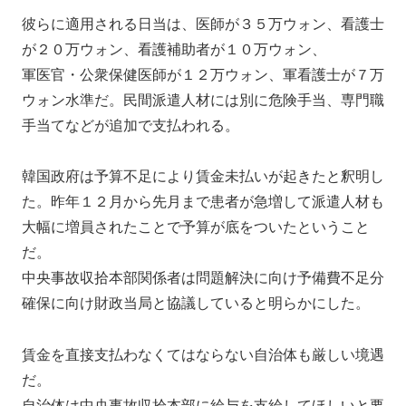
彼らに適用される日当は、医師が３５万ウォン、看護士
が２０万ウォン、看護補助者が１０万ウォン、
軍医官・公衆保健医師が１２万ウォン、軍看護士が７万
ウォン水準だ。民間派遣人材には別に危険手当、専門職
手当てなどが追加で支払われる。
韓国政府は予算不足により賃金未払いが起きたと釈明し
た。昨年１２月から先月まで患者が急増して派遣人材も
大幅に増員されたことで予算が底をついたということ
だ。
中央事故収拾本部関係者は問題解決に向け予備費不足分
確保に向け財政当局と協議していると明らかにした。
賃金を直接支払わなくてはならない自治体も厳しい境遇
だ。
自治体は中央事故収拾本部に給与を支給してほしいと要