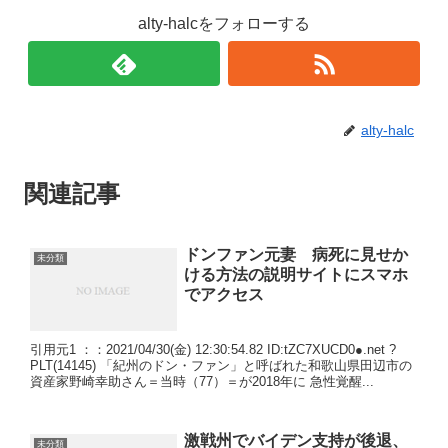
alty-halcをフォローする
alty-halc
関連記事
ドンファン元妻 病死に見せか
未分類
ける方法の説明サイトにスマホ
でアクセス
引用元1 ：：2021/04/30(金) 12:30:54.82 ID:tZC7XUCD0●.net ?
PLT(14145) 「紀州のドン・ファン」と呼ばれた和歌山県田辺市の
資産家野崎幸助さん＝当時（77）＝が2018年に 急性覚醒...
激戦州でバイデン支持が後退、
未分類