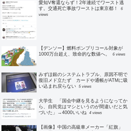
愛知V奪還ならず！2年連続でワースト逃
す。交通死亡事故ワーストは東京都！
6
views
【デンソー】燃料ポンプリコール対象が
1000万台超え、致命的な数値へ。
6 views
みずほ銀のシステムトラブル、原因不明で
復旧メド立たず カードや通帳がATMに吸
い込まれ戻らない
5 views
大学生 「国会中継を見るようになってか
ら、自民党はマシというのが間違いだと気
づいた」→4000いいね
4 views
【画像】中国の高級車メーカー「紅旗」