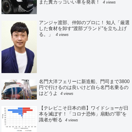
また糞カッコいい車を発表！
4 views
アンジャ渡部、仲卸のプロに！ 知人「厳選
した食材を卸す“渡部ブランド”を立ち上げ
る。」
4 views
名門大洋フェリーに新造船、門司まで3800
円で行けるのは良いけど自ら名門名乗るの
はどうよ
4 views
【テレビこそ日本の癌】ワイドショーが日
本を滅ぼす！「コロナ恐怖」扇動の”罪”を
識者が斬る
4 views