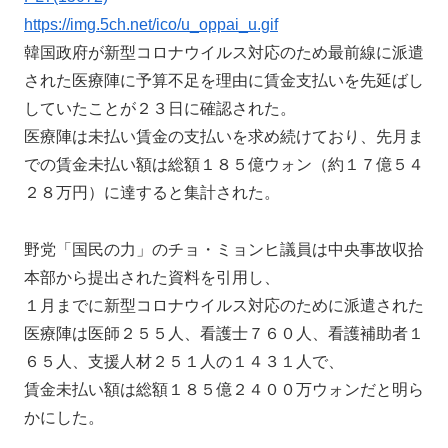
https://img.5ch.net/ico/u_oppai_u.gif
韓国政府が新型コロナウイルス対応のため最前線に派遣
された医療陣に予算不足を理由に賃金支払いを先延ばし
していたことが２３日に確認された。
医療陣は未払い賃金の支払いを求め続けており、先月ま
での賃金未払い額は総額１８５億ウォン（約１７億５４
２８万円）に達すると集計された。
野党「国民の力」のチョ・ミョンヒ議員は中央事故収拾
本部から提出された資料を引用し、
１月までに新型コロナウイルス対応のために派遣された
医療陣は医師２５５人、看護士７６０人、看護補助者１
６５人、支援人材２５１人の１４３１人で、
賃金未払い額は総額１８５億２４００万ウォンだと明ら
かにした。