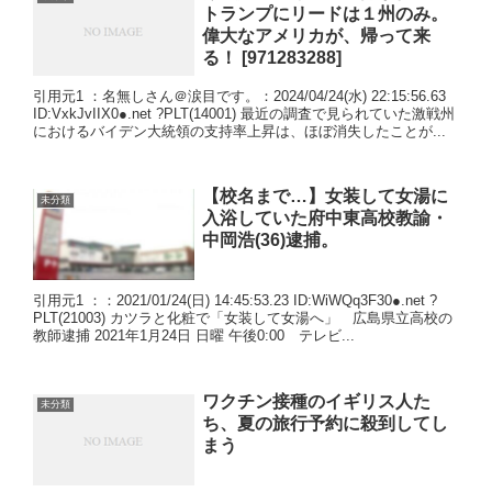
トランプにリードは１州のみ。
偉大なアメリカが、帰って来
る！ [971283288]
引用元1 ：名無しさん＠涙目です。：2024/04/24(水) 22:15:56.63
ID:VxkJvIIX0●.net ?PLT(14001) 最近の調査で見られていた激戦州
におけるバイデン大統領の支持率上昇は、ほぼ消失したことが...
【校名まで…】女装して女湯に
未分類
入浴していた府中東高校教諭・
中岡浩(36)逮捕。
引用元1 ：：2021/01/24(日) 14:45:53.23 ID:WiWQq3F30●.net ?
PLT(21003) カツラと化粧で「女装して女湯へ」 広島県立高校の
教師逮捕 2021年1月24日 日曜 午後0:00 テレビ...
ワクチン接種のイギリス人た
未分類
ち、夏の旅行予約に殺到してし
まう