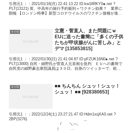
引用元1 ：：2021/01/18(月) 22:41:13.22 ID:kw1llRKY0●.net ?
PLT(13121) 英、中高年の旅行予約殺到＝ワクチン効果？ 業界に
朗報 【ロンドン時事】新型コロナウイルスのワクチン接種が進...
立憲・菅直人、また問題にｗ
未分類
EUに送った書簡に「多くの子供
たちが甲状腺がんに苦しみ」と
デマ [135853815]
引用元1 ：：2022/01/30(日) 21:41:04.87 ID:pFZUK16N0●.net ?
PLT(13000) 自民・細野氏が菅直人元首相を批判 ＥＵへの書簡で
自民党の細野豪志衆院議員は３０日、自身のツイッターで、欧...
■■ ちんちん シュッ！シュッ！
未分類
シュッ！ ■■ [928380653]
引用元1 ：：2022/12/24(土) 23:27:21.47 ID:Hdm1xqXA0.net ?
2BP(3276) ＿
/ ＼―。
（ ...