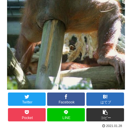
Twitter
Facebook
はてブ
Pocket
LINE
コピー
2021.01.28