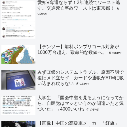
愛知V奪還ならず！2年連続でワースト逃
す。交通死亡事故ワーストは東京都！
6
views
【デンソー】燃料ポンプリコール対象が
1000万台超え、致命的な数値へ。
6 views
みずほ銀のシステムトラブル、原因不明で
復旧メド立たず カードや通帳がATMに吸
い込まれ戻らない
5 views
大学生 「国会中継を見るようになってか
ら、自民党はマシというのが間違いだと気
づいた」→4000いいね
4 views
【画像】中国の高級車メーカー「紅旗」