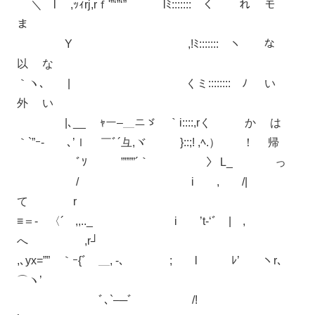
＼ l ,ｯｨrj,rｆ'”‘”‘” lﾐ::::::: く れ モ
ま
Y ,!ﾐ::::::: ヽ な
以 な
｀ヽ､ | くミ:::::::: ﾉ い
外 い
|､__ ｬー–＿ニゞ ｀i::::,rく か は
｀`”ｰ- ゝ､’ｌ ￣ﾞ´彑,ヾ }::;! ,ﾍ.） ！ 帰
ﾞｿ ””””´｀ 〉 L_ っ
/ i , /|
て r
≡＝- 〈´ ,,.._ i ’t-‘ﾞ | ,
へ ,r┘
,､yx=”” ｀ｰ{ﾞ ＿, -､ ; l ﾚ’ ヽr､
⌒ヽ’
ﾞ､`–─ﾞ /!