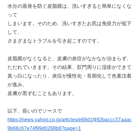
水分の蒸発を防ぐ皮脂膜は、洗いすぎると簡単になくな
って
しまいます。そのため、洗いすぎたお尻は免疫力が低下
して、
さまざまなトラブルを引き起こすのです。
皮脂膜がなくなると、皮膚の炎症がなかなか治まらず、
ただれていきます。その結果、肛門周りに湿疹ができて
真っ白になったり、炎症が慢性化・長期化して色素沈着
が進み、
皮膚が黒ずむこともあります。
以下、長いのでソースで
https://news.yahoo.co.jp/articles/e68d1f492baccc37aaac
9b66c67e74f99d0268b6?page=1