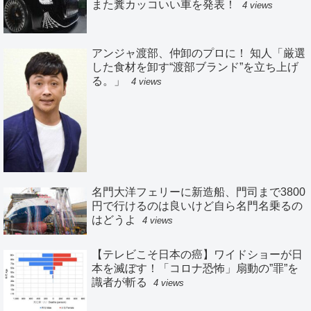
また糞カッコいい車を発表！
4 views
アンジャ渡部、仲卸のプロに！ 知人「厳選
した食材を卸す“渡部ブランド”を立ち上げ
る。」
4 views
名門大洋フェリーに新造船、門司まで3800
円で行けるのは良いけど自ら名門名乗るの
はどうよ
4 views
【テレビこそ日本の癌】ワイドショーが日
本を滅ぼす！「コロナ恐怖」扇動の”罪”を
識者が斬る
4 views