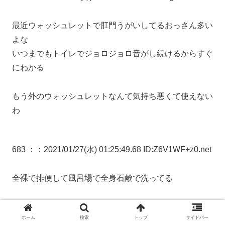
最近ウォッシュレットで肛門うがいしてるおっさん多い
よな
いつまでもトイレでジョロジョロ音がし続けるからすぐ
にわかる
もう外のウォッシュレットなんて気持ち悪くて使えない
わ
683 ：
：2021/01/27(水) 01:25:49.68 ID:Z6V1WF+z0.net
全裸で排便して風呂場で全身石鹸で洗ってる
576 ：
：2021/01/26(火) 04:30:00.65 ID:T7rJ+RPs0.net
ホーム
検索
トップ
サイドバー