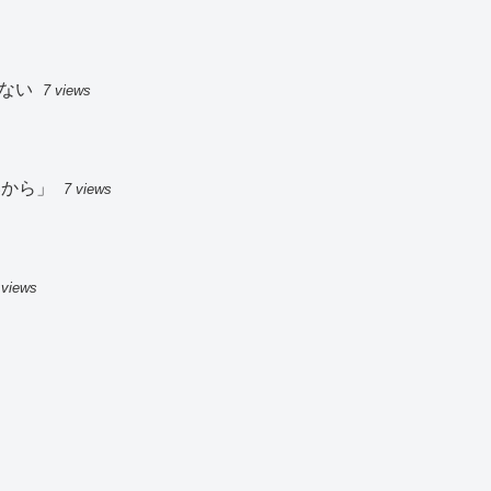
ない
7 views
いから」
7 views
 views