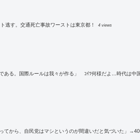
スト逃す。交通死亡事故ワーストは東京都！
4 views
である。国際ルールは我々が作る」 ｺｲﾂ何様だよ…時代は中
ってから、自民党はマシというのが間違いだと気づいた」→40