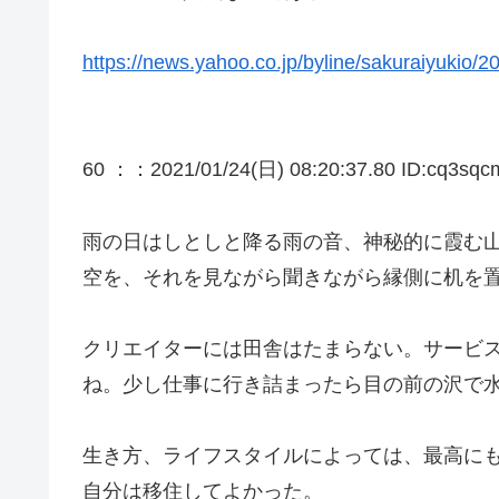
https://news.yahoo.co.jp/byline/sakuraiyukio
60 ：
：2021/01/24(日) 08:20:37.80 ID:cq3sqc
雨の日はしとしと降る雨の音、神秘的に霞む
空を、それを見ながら聞きながら縁側に机を
クリエイターには田舎はたまらない。サービ
ね。少し仕事に行き詰まったら目の前の沢で
生き方、ライフスタイルによっては、最高に
自分は移住してよかった。