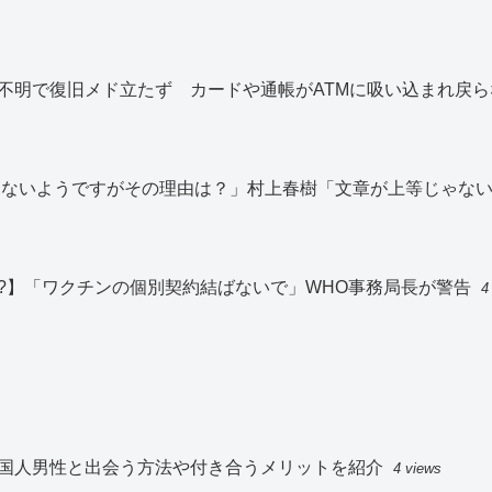
不明で復旧メド立たず カードや通帳がATMに吸い込まれ戻ら
切見ないようですがその理由は？」村上春樹「文章が上等じゃな
?】「ワクチンの個別契約結ばないで」WHO事務局長が警告
4
国人男性と出会う方法や付き合うメリットを紹介
4 views