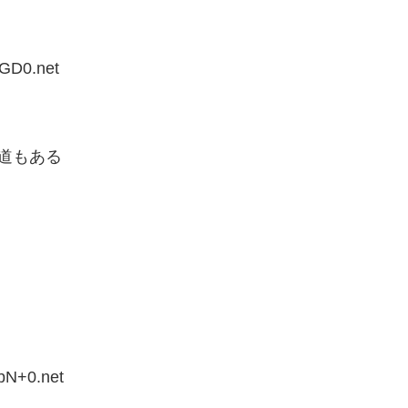
iGD0.net
道もある
bN+0.net