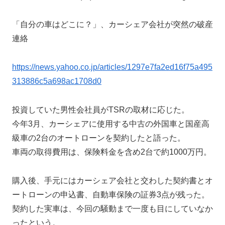
「自分の車はどこに？」、カーシェア会社が突然の破産
連絡
https://news.yahoo.co.jp/articles/1297e7fa2ed16f75a495
313886c5a698ac1708d0
投資していた男性会社員がTSRの取材に応じた。
今年3月、カーシェアに使用する中古の外国車と国産高
級車の2台のオートローンを契約したと語った。
車両の取得費用は、保険料金を含め2台で約1000万円。
購入後、手元にはカーシェア会社と交わした契約書とオ
ートローンの申込書、自動車保険の証券3点が残った。
契約した実車は、今回の騒動まで一度も目にしていなか
ったという。