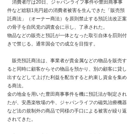
消費者庁は20日、ジャパンライフ事件や豊田商事事
件など総額1兆円超の消費者被害を生んできた「販売預
託商法」（オーナー商法）を原則禁止する預託法改正案
の骨子を自民党の調査会に示し、了承された。
物品などの販売と預託が一体となった取引自体を罰則付
きで禁じる。通常国会での成立を目指す。
販売預託商法は、事業者が貴金属などの物品を販売す
ると同時に顧客からその物品を預かり、別の顧客に貸し
出すなどして上げた利益を配当すると約束し資金を集め
る商法。
金の地金を用いた豊田商事事件を機に預託法が制定され
たが、安愚楽牧場の牛、ジャパンライフの磁気治療機器
など法の規制外の商品で同様の手口による被害が繰り返
されてきた。