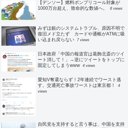
【デンソー】燃料ポンプリコール対象が
1000万台超え、致命的な数値へ。
8 views
みずほ銀のシステムトラブル、原因不明で
復旧メド立たず カードや通帳がATMに吸
い込まれ戻らない
7 views
日本政府「中国の報道官は葛飾北斎のツイ
ート消して！」→逆にツイートをトップに
固定してしまうwww
4 views
愛知V奪還ならず！2年連続でワースト逃
す。交通死亡事故ワーストは東京都！
4
views
自民党を支持すると言う事は、中国を支持