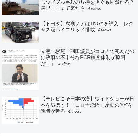
しウイグル虐殺の片棒を担ぐも同然だろ？
最早ここまで来たら
4 views
【トヨタ】次期ノアはTNGAを導入、レク
サス級ハイブリッド搭載
4 views
立憲・杉尾「羽田議員がコロナで死んだの
は政府の不十分なPCR検査体制が原因
だ！」
4 views
【テレビこそ日本の癌】ワイドショーが日
本を滅ぼす！「コロナ恐怖」扇動の”罪”を
識者が斬る
4 views