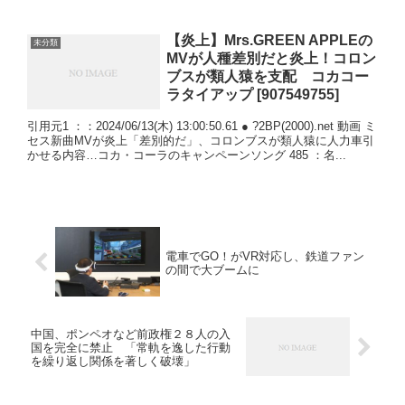
【炎上】Mrs.GREEN APPLEの
未分類
MVが人種差別だと炎上！コロン
ブスが類人猿を支配 コカコー
ラタイアップ [907549755]
引用元1 ：：2024/06/13(木) 13:00:50.61 ● ?2BP(2000).net 動画 ミ
セス新曲MVが炎上「差別的だ」、コロンブスが類人猿に人力車引
かせる内容…コカ・コーラのキャンペーンソング 485 ：名...
電車でGO！がVR対応し、鉄道ファン
の間で大ブームに
中国、ポンペオなど前政権２８人の入
国を完全に禁止 「常軌を逸した行動
を繰り返し関係を著しく破壊」