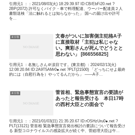
引用元1 ：：2021/08/03(火) 18:29:39.97 ID:CB/EbFi20.net ?
2BP(2072) 許可なくバイク・車で料理配達、ウーバー配達員２人
書類送検「法に触れるとは知らなかった」 国への届け出や許可
を...
文春がついに加害側主犯格A子
未分類
に直接取材「主犯は私じゃな
い。爽彩さんが死んでどうとと
思わない」 [866556825]
引用元1 ：名無しさん＠涙目です。(東京都) ：2024/02/13(火)
12:08:20.84 ID:2A9T5AMr0●.net ?PLT(21500) 「どっちにせよ最終
的には（自慰行為を）やってるんだから」 ――A子...
菅首相、緊急事態宣言の要請が
未分類
あったと報告受ける 本日17時
の西村大臣との面会で
引用元1 ：：2021/01/03(日) 21:35:20.67 ID:rOSHzUru0●.net ?
PLT(13121) 菅首相 緊急事態宣言発出検討の要請について報告受け
る 新型コロナウイルスの感染拡大が続く中、菅総理大臣は午...