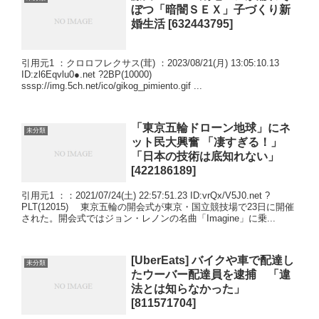
ぼつ「暗闇ＳＥＸ」子づくり新
婚生活 [632443795]
引用元1 ：クロロフレクサス(茸) ：2023/08/21(月) 13:05:10.13
ID:zl6Eqvlu0●.net ?2BP(10000)
sssp://img.5ch.net/ico/gikog_pimiento.gif ...
「東京五輪ドローン地球」にネ
未分類
ット民大興奮 「凄すぎる！」
「日本の技術は底知れない」
[422186189]
引用元1 ：：2021/07/24(土) 22:57:51.23 ID:vrQx/V5J0.net ?
PLT(12015) 東京五輪の開会式が東京・国立競技場で23日に開催
された。開会式ではジョン・レノンの名曲「Imagine」に乗...
[UberEats] バイクや車で配達し
未分類
たウーバー配達員を逮捕 「違
法とは知らなかった」
[811571704]