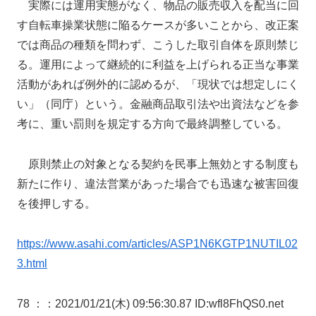
実際には運用実態がなく、物品の販売収入を配当に回
す自転車操業状態に陥るケースが多いことから、改正案
では商品の種類を問わず、こうした取引自体を原則禁じ
る。運用によって継続的に利益を上げられる正当な事業
活動があれば例外的に認めるが、「現状では想定しにく
い」（同庁）という。金融商品取引法や出資法などを参
考に、重い罰則を規定する方向で最終調整している。
原則禁止の対象となる契約を民事上無効とする制度も
新たに作り、違法営業があった場合でも迅速な被害回復
を後押しする。
https://www.asahi.com/articles/ASP1N6KGTP1NUTIL02
3.html
78 ：
：2021/01/21(木) 09:56:30.87 ID:wfl8FhQS0.net