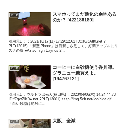
スマホってまだ進化の余地ある
未分類
のか？ [422186189]
引用元1 ：：2021/10/17(日) 17:29:12.62 ID:xf8/bAtl0.net ?
PLT(12015) 「新型iPhone」は目新しさ乏しく、好調アップルにリ
スクの影 ■Aztec high Exynos 2...
コーヒーに白砂糖使う香具師。
未分類
グラニュー糖買えよ。
[194767121]
引用元1 ：ウルトラ出光人(秋田県) ：2023/04/06(木) 14:24:44.73
ID:fZqxtZiK0●.net ?PLT(13001) sssp://img.5ch.net/ico/nida.gif
「白い砂糖は絶対に...
大阪、全滅
未分類