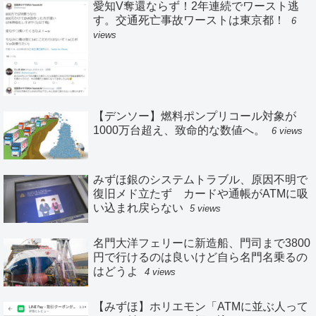
愛知V奪還ならず！2年連続でワースト逃
す。交通死亡事故ワーストは東京都！
6
views
【デンソー】燃料ポンプリコール対象が
1000万台超え、致命的な数値へ。
6 views
みずほ銀のシステムトラブル、原因不明で
復旧メド立たず カードや通帳がATMに吸
い込まれ戻らない
5 views
名門大洋フェリーに新造船、門司まで3800
円で行けるのは良いけど自ら名門名乗るの
はどうよ
4 views
【みずほ】ホリエモン「ATMに並ぶ人って