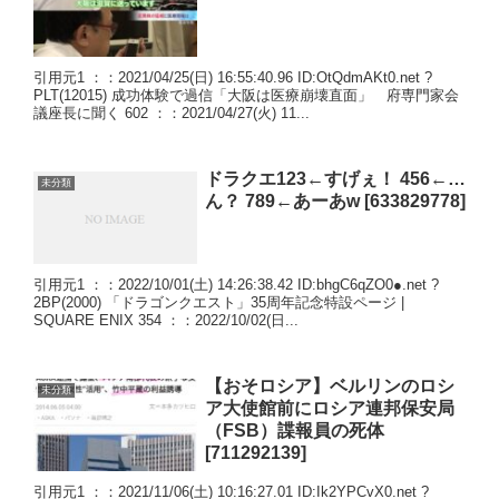
引用元1 ：：2021/04/25(日) 16:55:40.96 ID:OtQdmAKt0.net ?
PLT(12015) 成功体験で過信「大阪は医療崩壊直面」 府専門家会
議座長に聞く 602 ：：2021/04/27(火) 11...
ドラクエ123←すげぇ！ 456←…
未分類
ん？ 789←あーあw [633829778]
引用元1 ：：2022/10/01(土) 14:26:38.42 ID:bhgC6qZO0●.net ?
2BP(2000) 「ドラゴンクエスト」35周年記念特設ページ |
SQUARE ENIX 354 ：：2022/10/02(日...
【おそロシア】ベルリンのロシ
未分類
ア大使館前にロシア連邦保安局
（FSB）諜報員の死体
[711292139]
引用元1 ：：2021/11/06(土) 10:16:27.01 ID:Ik2YPCvX0.net ?