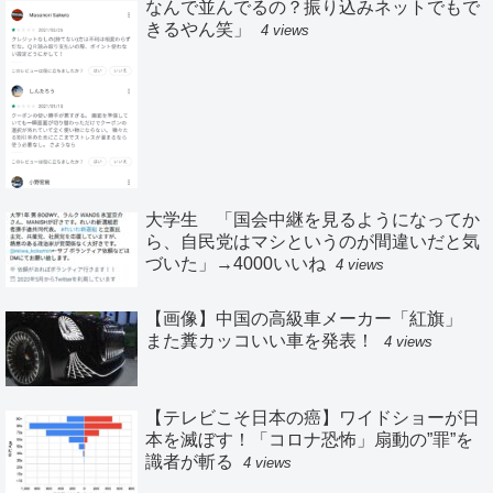
なんで並んでるの？振り込みネットでもで
きるやん笑」
4 views
大学生 「国会中継を見るようになってか
ら、自民党はマシというのが間違いだと気
づいた」→4000いいね
4 views
【画像】中国の高級車メーカー「紅旗」
また糞カッコいい車を発表！
4 views
【テレビこそ日本の癌】ワイドショーが日
本を滅ぼす！「コロナ恐怖」扇動の”罪”を
識者が斬る
4 views