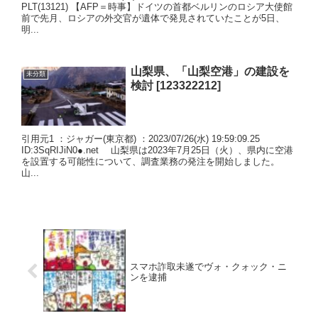
PLT(13121) 【AFP＝時事】ドイツの首都ベルリンのロシア大使館
前で先月、ロシアの外交官が遺体で発見されていたことが5日、
明...
山梨県、「山梨空港」の建設を
未分類
検討 [123322212]
引用元1 ：ジャガー(東京都) ：2023/07/26(水) 19:59:09.25
ID:3SqRIJiN0●.net 山梨県は2023年7月25日（火）、県内に空港
を設置する可能性について、調査業務の発注を開始しました。
山...
スマホ詐取未遂でヴォ・クォック・ニ
ンを逮捕