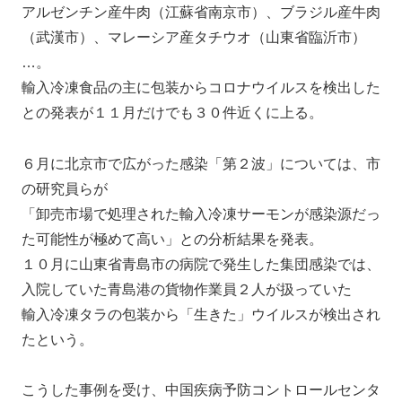
アルゼンチン産牛肉（江蘇省南京市）、ブラジル産牛肉
（武漢市）、マレーシア産タチウオ（山東省臨沂市）
…。
輸入冷凍食品の主に包装からコロナウイルスを検出した
との発表が１１月だけでも３０件近くに上る。
６月に北京市で広がった感染「第２波」については、市
の研究員らが
「卸売市場で処理された輸入冷凍サーモンが感染源だっ
た可能性が極めて高い」との分析結果を発表。
１０月に山東省青島市の病院で発生した集団感染では、
入院していた青島港の貨物作業員２人が扱っていた
輸入冷凍タラの包装から「生きた」ウイルスが検出され
たという。
こうした事例を受け、中国疾病予防コントロールセンタ