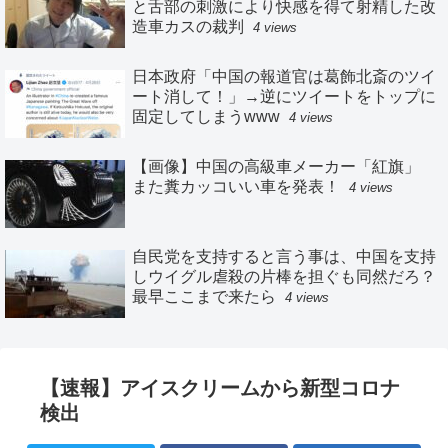
と舌部の刺激により快感を得て射精した改
造車カスの裁判
4 views
日本政府「中国の報道官は葛飾北斎のツイ
ート消して！」→逆にツイートをトップに
固定してしまうwww
4 views
【画像】中国の高級車メーカー「紅旗」
また糞カッコいい車を発表！
4 views
自民党を支持すると言う事は、中国を支持
しウイグル虐殺の片棒を担ぐも同然だろ？
最早ここまで来たら
4 views
【速報】アイスクリームから新型コロナ
検出