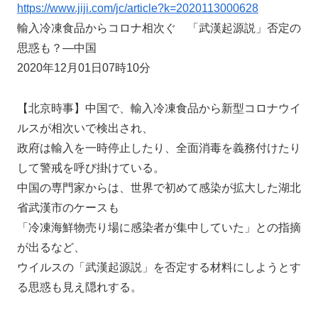
https://www.jiji.com/jc/article?k=2020113000628
輸入冷凍食品からコロナ相次ぐ 「武漢起源説」否定の
思惑も？―中国
2020年12月01日07時10分
【北京時事】中国で、輸入冷凍食品から新型コロナウイ
ルスが相次いで検出され、
政府は輸入を一時停止したり、全面消毒を義務付けたり
して警戒を呼び掛けている。
中国の専門家からは、世界で初めて感染が拡大した湖北
省武漢市のケースも
「冷凍海鮮物売り場に感染者が集中していた」との指摘
が出るなど、
ウイルスの「武漢起源説」を否定する材料にしようとす
る思惑も見え隠れする。