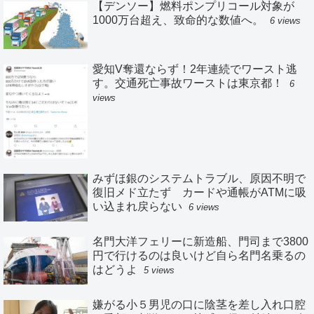
【デンソー】燃料ポンプリコール対象が
1000万台超え、致命的な数値へ。
6 views
愛知V奪還ならず！2年連続でワースト逃
す。交通死亡事故ワーストは東京都！
6
views
みずほ銀のシステムトラブル、原因不明で
復旧メド立たず カードや通帳がATMに吸
い込まれ戻らない
6 views
名門大洋フェリーに新造船、門司まで3800
円で行けるのは良いけど自ら名門名乗るの
はどうよ
5 views
嫌がる小５男児の口に陰茎を差し入れ口腔