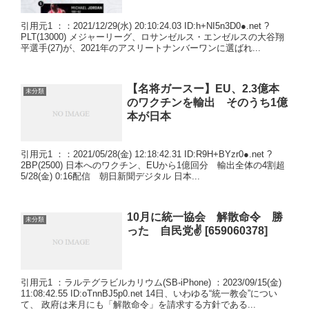
引用元1 ：：2021/12/29(水) 20:10:24.03 ID:h+NI5n3D0●.net ?
PLT(13000) メジャーリーグ、ロサンゼルス・エンゼルスの大谷翔
平選手(27)が、2021年のアスリートナンバーワンに選ばれ...
【名将ガースー】EU、2.3億本
未分類
のワクチンを輸出 そのうち1億
本が日本
引用元1 ：：2021/05/28(金) 12:18:42.31 ID:R9H+BYzr0●.net ?
2BP(2500) 日本へのワクチン、EUから1億回分 輸出全体の4割超
5/28(金) 0:16配信 朝日新聞デジタル 日本...
10月に統一協会 解散命令 勝
未分類
った 自民党✌ [659060378]
引用元1 ：ラルテグラビルカリウム(SB-iPhone) ：2023/09/15(金)
11:08:42.55 ID:oTnnBJ5p0.net 14日、いわゆる“統一教会”につい
て、 政府は来月にも「解散命令」を請求する方針である...