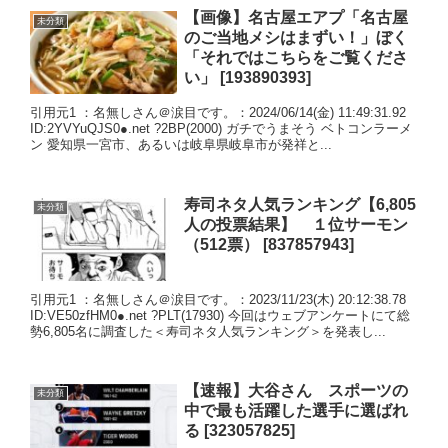
【画像】名古屋エアプ「名古屋
未分類
のご当地メシはまずい！」ぼく
「それではこちらをご覧くださ
い」 [193890393]
引用元1 ：名無しさん＠涙目です。：2024/06/14(金) 11:49:31.92
ID:2YVYuQJS0●.net ?2BP(2000) ガチでうまそう ベトコンラーメ
ン 愛知県一宮市、あるいは岐阜県岐阜市が発祥と...
寿司ネタ人気ランキング【6,805
未分類
人の投票結果】 １位サーモン
（512票） [837857943]
引用元1 ：名無しさん＠涙目です。：2023/11/23(木) 20:12:38.78
ID:VE50zfHM0●.net ?PLT(17930) 今回はウェブアンケートにて総
勢6,805名に調査した＜寿司ネタ人気ランキング＞を発表し...
【速報】大谷さん スポーツの
未分類
中で最も活躍した選手に選ばれ
る [323057825]