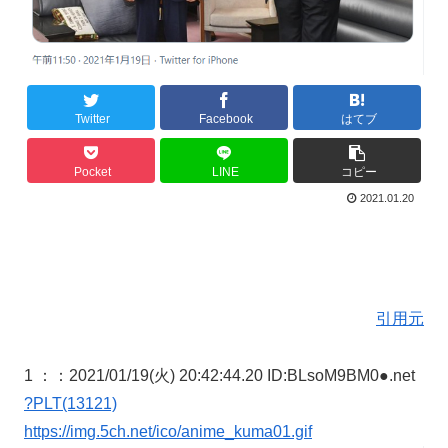
Twitter
Facebook
はてブ
Pocket
LINE
コピー
2021.01.20
引用元
1 ：
：2021/01/19(火) 20:42:44.20 ID:BLsoM9BM0●.net
?PLT(13121)
https://img.5ch.net/ico/anime_kuma01.gif