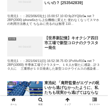
いいの？ [253542839]
引用元1 ：：2023/06/03(土) 15:00:57.10 ID:9y2IYQ0z0●.net ?
2BP(2000) iphone6sから上位機種に変えた 使わなくなってスマホ
の利用方法教えて ちなみに売るのは無理 110...
【世界新記憶】キオクシア四日
未分類
市工場で新型コロナのクラスタ
ー発生
引用元1 ：：2021/04/11(日) 16:52:38.75 ID:1PvfAvR10●.net ?
2BP(10000) 半導体工場でクラスター、１６人が新たに感染…計３
０人に 三重県が１０日発表した新型コロナウイルスの感染者...
東浩紀 「庵野監督がエヴァの呪
未分類
いから逃げなかったように、私
たちも現実から逃げてはならな
い」
ホーム
検索
トップ
サイドバー
引用元1 ：：2021/03/26(金) 22:20:27.44 ID:+FYm9Sgf0.net ?