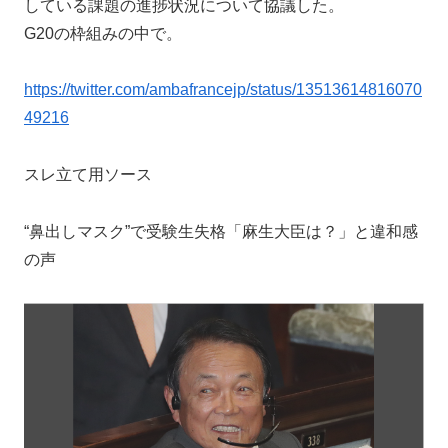
している課題の進捗状況について協議した。
G20の枠組みの中で。
https://twitter.com/ambafrancejp/status/13513614816070
49216
スレ立て用ソース
“鼻出しマスク”で受験生失格「麻生大臣は？」と違和感
の声