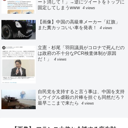
ート消して！」→逆にツイートをトップに
固定してしまうwww
4 views
【画像】中国の高級車メーカー「紅旗」
また糞カッコいい車を発表！
4 views
立憲・杉尾「羽田議員がコロナで死んだの
は政府の不十分なPCR検査体制が原因
だ！」
4 views
自民党を支持すると言う事は、中国を支持
しウイグル虐殺の片棒を担ぐも同然だろ？
最早ここまで来たら
4 views