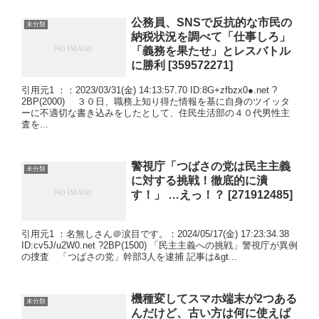
公務員、SNSで反抗的な市民の
未分類
納税状況を調べて「仕事しろ」
「義務を果たせ」とレスバトル
に勝利 [359572271]
引用元1 ：：2023/03/31(金) 14:13:57.70 ID:8G+zfbzx0●.net ?
2BP(2000) ３０日、職務上知り得た情報を基に自身のツイッタ
ーに不適切な書き込みをしたとして、住民生活部の４０代男性主
査を...
警視庁「つばさの党は民主主義
未分類
に対する挑戦！徹底的に潰
す！」 …えっ！？ [271912485]
引用元1 ：名無しさん＠涙目です。：2024/05/17(金) 17:23:34.38
ID:cv5J/u2W0.net ?2BP(1500) 「民主主義への挑戦」警視庁が異例
の捜査 「つばさの党」幹部3人を逮捕 記事は&gt...
機種変してスマホ端末が2つある
未分類
んだけど、古い方は何に使えば