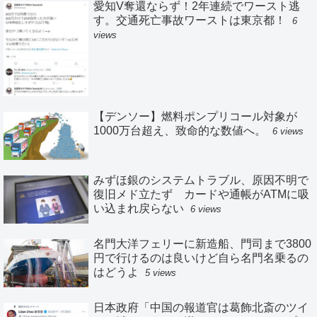
愛知V奪還ならず！2年連続でワースト逃
す。交通死亡事故ワーストは東京都！
6
views
【デンソー】燃料ポンプリコール対象が
1000万台超え、致命的な数値へ。
6 views
みずほ銀のシステムトラブル、原因不明で
復旧メド立たず カードや通帳がATMに吸
い込まれ戻らない
6 views
名門大洋フェリーに新造船、門司まで3800
円で行けるのは良いけど自ら名門名乗るの
はどうよ
5 views
日本政府「中国の報道官は葛飾北斎のツイ