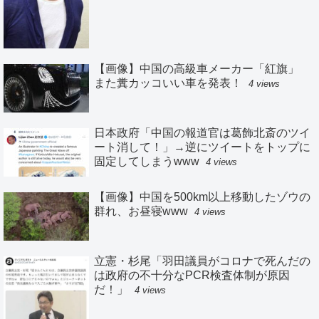
【画像】中国の高級車メーカー「紅旗」
また糞カッコいい車を発表！
4 views
日本政府「中国の報道官は葛飾北斎のツイ
ート消して！」→逆にツイートをトップに
固定してしまうwww
4 views
【画像】中国を500km以上移動したゾウの
群れ、お昼寝www
4 views
立憲・杉尾「羽田議員がコロナで死んだの
は政府の不十分なPCR検査体制が原因
だ！」
4 views