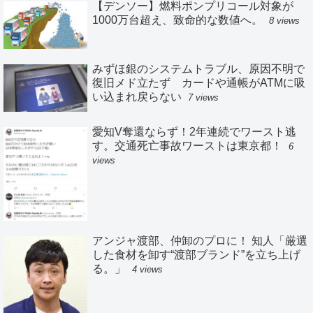
【デンソー】燃料ポンプリコール対象が
1000万台超え、致命的な数値へ。
8 views
みずほ銀のシステムトラブル、原因不明で
復旧メド立たず カードや通帳がATMに吸
い込まれ戻らない
7 views
愛知V奪還ならず！2年連続でワースト逃
す。交通死亡事故ワーストは東京都！
6
views
アンジャ渡部、仲卸のプロに！ 知人「厳選
した食材を卸す“渡部ブランド”を立ち上げ
る。」
4 views