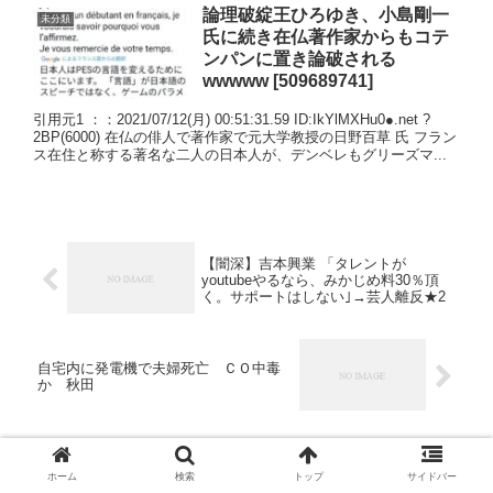
論理破綻王ひろゆき、小島剛一
未分類
氏に続き在仏著作家からもコテ
ンパンに置き論破される
wwwww [509689741]
引用元1 ：：2021/07/12(月) 00:51:31.59 ID:IkYlMXHu0●.net ?
2BP(6000) 在仏の俳人で著作家で元大学教授の日野百草 氏 フラン
ス在住と称する著名な二人の日本人が、デンベレもグリーズマ...
【闇深】吉本興業 「タレントが
youtubeやるなら、みかじめ料30％頂
く。サポートはしない｣→芸人離反★2
自宅内に発電機で夫婦死亡 ＣＯ中毒
か 秋田
ホーム
検索
トップ
サイドバー
コメント