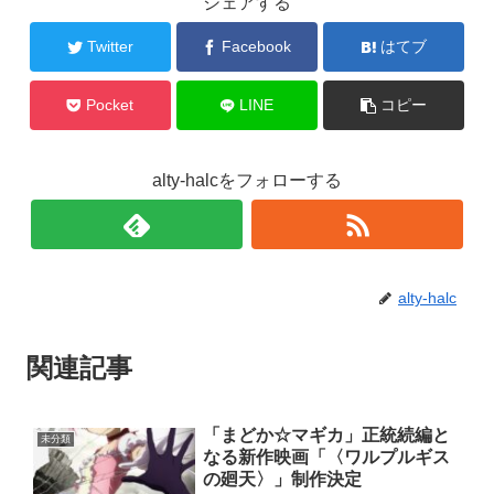
シェアする
Twitter
Facebook
はてブ
Pocket
LINE
コピー
alty-halcをフォローする
alty-halc
関連記事
「まどか☆マギカ」正統続編と
未分類
なる新作映画「〈ワルプルギス
の廻天〉」制作決定