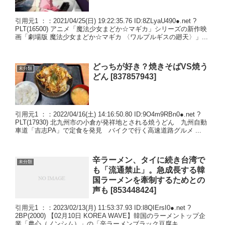
引用元1 ：：2021/04/25(日) 19:22:35.76 ID:8ZLyaU490●.net ?
PLT(16500) アニメ「魔法少女まどか☆マギカ」シリーズの新作映
画「劇場版 魔法少女まどか☆マギカ 〈ワルプルギスの廻天〉」...
どっちが好き？焼きそばVS焼う
未分類
どん [837857943]
引用元1 ：：2022/04/16(土) 14:16:50.80 ID:9O4m9RBn0●.net ?
PLT(17930) 北九州市の小倉が発祥地とされる焼うどん 九州自動
車道「吉志PA」で定食を発見 バイクで行く高速道路グルメ ...
辛ラーメン、タイに続き台湾で
未分類
も「流通禁止」。急成長する韓
国ラーメンを牽制するためとの
声も [853448424]
引用元1 ：：2023/02/13(月) 11:53:37.93 ID:l8QIErsI0●.net ?
2BP(2000) 【02月10日 KOREA WAVE】韓国のラーメントップ企
業「農心（ノンシム）」の「辛ラーメンブラック豆腐キ...