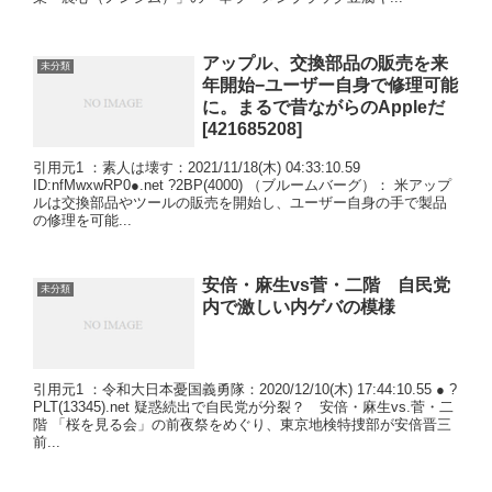
アップル、交換部品の販売を来
未分類
年開始−ユーザー自身で修理可能
に。まるで昔ながらのAppleだ
[421685208]
引用元1 ：素人は壊す：2021/11/18(木) 04:33:10.59
ID:nfMwxwRP0●.net ?2BP(4000) （ブルームバーグ）： 米アップ
ルは交換部品やツールの販売を開始し、ユーザー自身の手で製品
の修理を可能...
安倍・麻生vs菅・二階 自民党
未分類
内で激しい内ゲバの模様
引用元1 ：令和大日本憂国義勇隊：2020/12/10(木) 17:44:10.55 ● ?
PLT(13345).net 疑惑続出で自民党が分裂？ 安倍・麻生vs.菅・二
階 「桜を見る会」の前夜祭をめぐり、東京地検特捜部が安倍晋三
前...