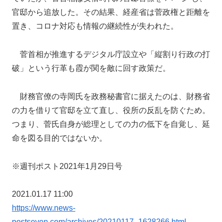
官邸から追放した。その結果、経産省は菅政権と距離を
置き、コロナ対応も情報の継続性が失われた。
菅首相が推進するデジタル庁設立や「縦割り行政の打
破」という行革も霞が関を敵に回す政策だ。
財務官僚の寺岡氏を政務秘書官に据えたのは、財務省
の力を借りて官邸を立て直し、役所の反乱を防ぐため。
つまり、菅氏自身が総理としての力の低下を自覚し、延
命を図る目的ではないか。
※週刊ポスト2021年1月29日号
2021.01.17 11:00
https://www.news-
postseven.com/archives/20210117_1628266.html