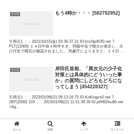
もう4時か・・・ [582792952]
未分類
引用元1 ：：2021/10/15(金) 03:36:37.21 ID:lmzNp4030.net ?
PLT(12000) １４日午前４時半すぎ、阿蘇中岳で噴火が発生し、火
口付近で噴石が確認されました。 気象庁によりますと、１４日...
岸田氏首相、「異次元の少子化
未分類
対策とは具体的にどういった事
か」の質問にしどろもどろにな
ってしまう [454228327]
引用元1 ：：2023/01/08(日) 09:13:18.75 ID:KoKiogxs0.net ?
2BP(2000) 103 ：：2023/01/08(日) 11:51:39.39 ID:p0H6Dsu80.net
>&g...
ジャニーズ事務所メリー名誉会
未分類
長死去 93歳 肺炎で
ホーム
検索
トップ
サイドバー