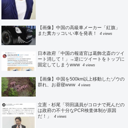
【画像】中国の高級車メーカー「紅旗」
また糞カッコいい車を発表！
4 views
日本政府「中国の報道官は葛飾北斎のツイ
ート消して！」→逆にツイートをトップに
固定してしまうwww
4 views
【画像】中国を500km以上移動したゾウの
群れ、お昼寝www
4 views
立憲・杉尾「羽田議員がコロナで死んだの
は政府の不十分なPCR検査体制が原因
だ！」
4 views