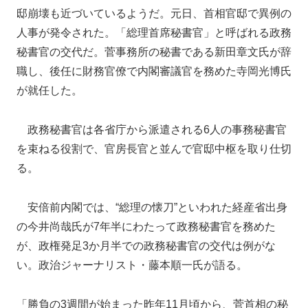
邸崩壊も近づいているようだ。元日、首相官邸で異例の
人事が発令された。「総理首席秘書官」と呼ばれる政務
秘書官の交代だ。菅事務所の秘書である新田章文氏が辞
職し、後任に財務官僚で内閣審議官を務めた寺岡光博氏
が就任した。
政務秘書官は各省庁から派遣される6人の事務秘書官
を束ねる役割で、官房長官と並んで官邸中枢を取り仕切
る。
安倍前内閣では、“総理の懐刀”といわれた経産省出身
の今井尚哉氏が7年半にわたって政務秘書官を務めた
が、政権発足3か月半での政務秘書官の交代は例がな
い。政治ジャーナリスト・藤本順一氏が語る。
「勝負の3週間が始まった昨年11月頃から、菅首相の秘