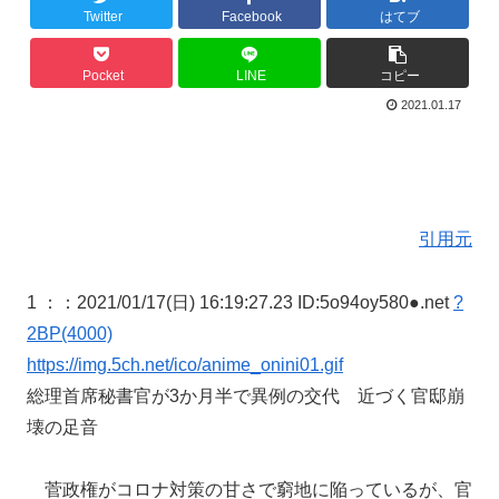
Twitter
Facebook
はてブ
Pocket
LINE
コピー
2021.01.17
引用元
1 ：
：2021/01/17(日) 16:19:27.23 ID:5o94oy580●.net
?
2BP(4000)
https://img.5ch.net/ico/anime_onini01.gif
総理首席秘書官が3か月半で異例の交代 近づく官邸崩
壊の足音
菅政権がコロナ対策の甘さで窮地に陥っているが、官