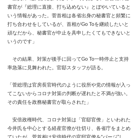
書官が『総理に直接、打ち込めない』とぼやいていると
いう情報があった。菅首相は各省出身の秘書官と頻繁に
打ち合わせをしているが、首相がGo Toを継続したいと
頑なだから、秘書官が中止を具申したくてもできないと
いうのです」
その結果、対策が後手に回ってGo To一時停止と支持
率急落に見舞われた。官邸スタッフが語る。
「菅総理は官房長官時代のように役所や党の情報が入っ
てこないからコロナ対策の判断が遅れたと不満が強い。
その責任を政務秘書官が取らされた」
安倍政権時代、コロナ対策は「官邸官僚」といわれた
今井氏を中心とする経産官僚が仕切り、各省庁をまとめ
ていたが、菅首相は安倍時代の官邸官僚を“パージ”し、