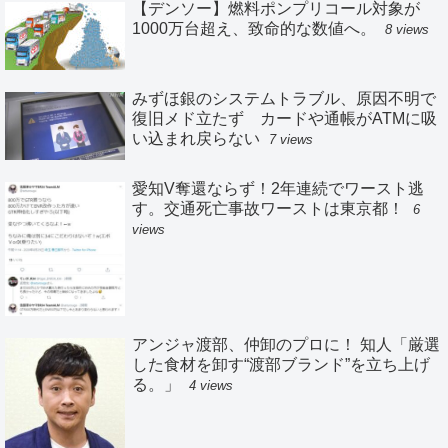
【デンソー】燃料ポンプリコール対象が
1000万台超え、致命的な数値へ。
8 views
みずほ銀のシステムトラブル、原因不明で
復旧メド立たず カードや通帳がATMに吸
い込まれ戻らない
7 views
愛知V奪還ならず！2年連続でワースト逃
す。交通死亡事故ワーストは東京都！
6
views
アンジャ渡部、仲卸のプロに！ 知人「厳選
した食材を卸す“渡部ブランド”を立ち上げ
る。」
4 views