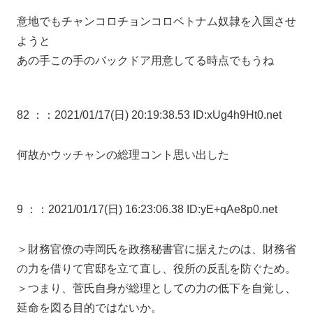
意地でもチャンコロチョンコロベトナム奴隷を入国させ
ようと
あの手この手のバックドア用意してる時点でもうね
82 ：
：2021/01/17(日) 20:19:38.53 ID:xUg4h9Ht0.net
何故かウッチャンの総理コント思い出した
9 ：
：2021/01/17(日) 16:23:06.38 ID:yE+qAe8p0.net
＞財務官僚の寺岡氏を政務秘書官に据えたのは、財務省
の力を借りて官邸を立て直し、役所の反乱を防ぐため。
＞つまり、菅氏自身が総理としての力の低下を自覚し、
延命を図る目的ではないか。