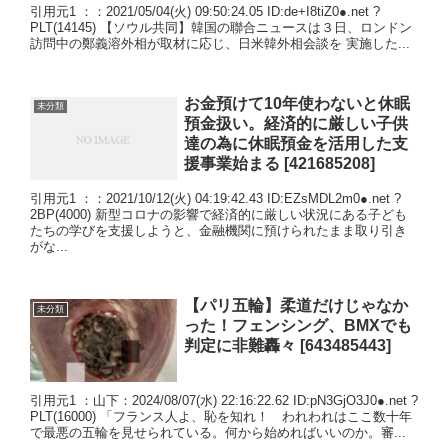
引用元1 ：：2021/05/04(火) 09:50:24.05 ID:de+I8tiZ0●.net ?
PLT(14145) 【ソウル共同】韓国の聯合ニュースは３日、ロンドン
訪問中の鄭義溶外相が取材に応じ、日米韓外相会談を 実施した...
お金預けて10年使わないと休眠
未分類
預金扱い。経済的に厳しい子供
達の為に休眠預金を活用した支
援事業始まる [421685208]
引用元1 ：：2021/10/12(火) 04:19:42.43 ID:EZsMDL2m0●.net ?
2BP(4000) 新型コロナの影響で経済的に厳しい状況にある子ども
たちの学びを支援しようと、金融機関に預けられたまま取り引き
がな...
【パリ五輪】柔道だけじゃなか
未分類
った！フェンシング、BMXでも
判定に非難轟々 [643485443]
引用元1 ：山下：2024/08/07(水) 22:16:22.62 ID:pN3GjO3J0●.net ?
PLT(16000) 「フランス人よ、恥を知れ！ われわれはここ数十年
で最悪の五輪を見せられている。何から始めればいいのか。審...