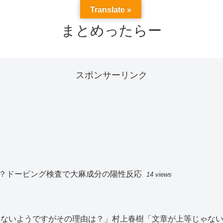
Translate »
まとめったらー
スポンサーリンク
？ドーピング検査で大麻成分の陽性反応
14 views
切見ないようですがその理由は？」村上春樹「文章が上等じゃな