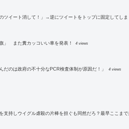
のツイート消して！」→逆にツイートをトップに固定してしま
旗」 また糞カッコいい車を発表！
4 views
んだのは政府の不十分なPCR検査体制が原因だ！」
4 views
を支持しウイグル虐殺の片棒を担ぐも同然だろ？最早ここまで