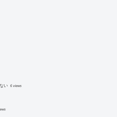
ない
6 views
iews