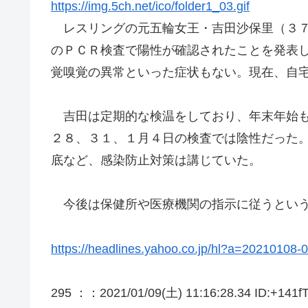
https://img.5ch.net/ico/folder1_03.gif
レスリングの元五輪女王・吉田沙保里（３７
のＰＣＲ検査で陽性が確認されたことを発表
覚嗅覚の異常といった症状もない。現在、自
吉田は定期的な検温をしており、年末年始も
２８、３１、１月４日の検査では陰性だった
底など、感染防止対策は講じていた。
今後は保健所や医療機関の指示に従うとい
https://headlines.yahoo.co.jp/hl?a=20210108
295 ：
：2021/01/09(土) 11:16:28.34 ID:+141f