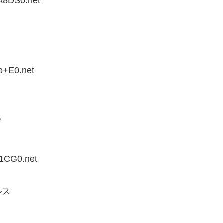
A8DS0.net
o+E0.net
ろ
K1CG0.net
ルス