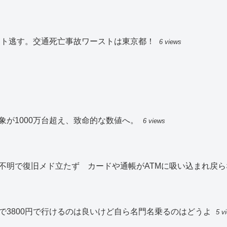
スト逃す。交通死亡事故ワーストは東京都！
6 views
が1000万台超え、致命的な数値へ。
6 views
不明で復旧メド立たず カードや通帳がATMに吸い込まれ戻ら
で3800円で行けるのは良いけど自ら名門名乗るのはどうよ
5 v