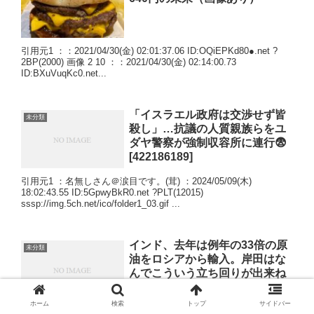
引用元1 ：：2021/04/30(金) 02:01:37.06 ID:OQiEPKd80●.net ?
2BP(2000) 画像 2 10 ：：2021/04/30(金) 02:14:00.73
ID:BXuVuqKc0.net...
「イスラエル政府は交渉せず皆
未分類
殺し」…抗議の人質親族らをユ
ダヤ警察が強制収容所に連行😨
[422186189]
引用元1 ：名無しさん＠涙目です。(茸) ：2024/05/09(木)
18:02:43.55 ID:5GpwyBkR0.net ?PLT(12015)
sssp://img.5ch.net/ico/folder1_03.gif ...
インド、去年は例年の33倍の原
未分類
油をロシアから輸入。岸田はな
んでこういう立ち回りが出来ね
えんだよ [971283288]
ホーム
検索
トップ
サイドバー
引用元1 ：：2023/01/16(月) 21:50:39.60 ID:ixb/v3J60●.net ?