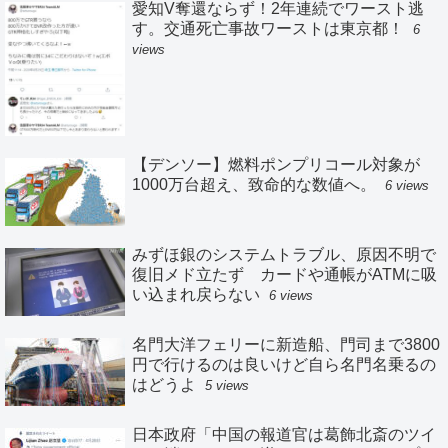
愛知V奪還ならず！2年連続でワースト逃
す。交通死亡事故ワーストは東京都！
6
views
【デンソー】燃料ポンプリコール対象が
1000万台超え、致命的な数値へ。
6 views
みずほ銀のシステムトラブル、原因不明で
復旧メド立たず カードや通帳がATMに吸
い込まれ戻らない
6 views
名門大洋フェリーに新造船、門司まで3800
円で行けるのは良いけど自ら名門名乗るの
はどうよ
5 views
日本政府「中国の報道官は葛飾北斎のツイ