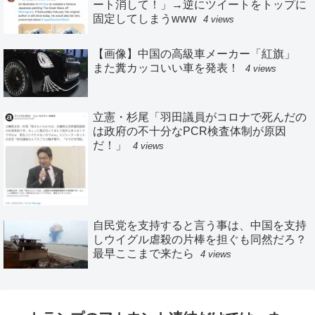
ート消して！」→逆にツイートをトップに
固定してしまうwww
4 views
【画像】中国の高級車メーカー「紅旗」
また糞カッコいい車を発表！
4 views
立憲・杉尾「羽田議員がコロナで死んだの
は政府の不十分なPCR検査体制が原因
だ！」
4 views
自民党を支持すると言う事は、中国を支持
しウイグル虐殺の片棒を担ぐも同然だろ？
最早ここまで来たら
4 views