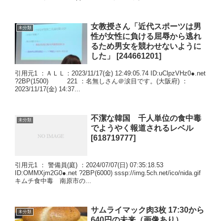
女教授さん「近代スポーツは男
未分類
性が女性に負ける屈辱から逃れ
るため男女を競わせないように
した」 [244661201]
引用元1 ：ＡＬＬ：2023/11/17(金) 12:49:05.74 ID:uClpzVHz0●.net
?2BP(1500) 221 ：名無しさん＠涙目です。(大阪府) ：
2023/11/17(金) 14:37...
不潔な韓国 千人単位の食中毒
未分類
でようやく報道されるレベル
[618719777]
引用元1 ： 警備員(庭) ：2024/07/07(日) 07:35:18.53
ID:OMMXjm2G0●.net ?2BP(6000) sssp://img.5ch.net/ico/nida.gif
キムチ食中毒 南原市の...
サムライマック肉3枚 17:30から
未分類
640円の未来（画像あり）