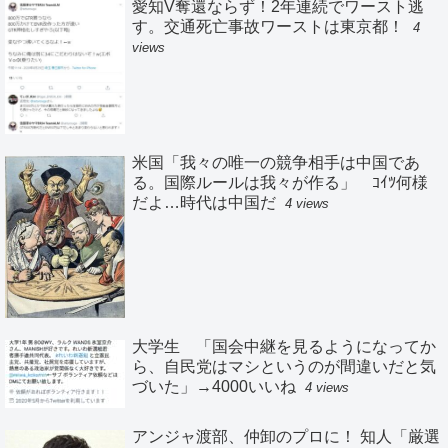
愛知V奪還ならず！2年連続でワースト逃
す。交通死亡事故ワーストは東京都！
4
views
米国「我々の唯一の競争相手は中国であ
る。国際ルールは我々が作る」 ｺｲﾂ何様
だよ…時代は中国だ
4 views
大学生 「国会中継を見るようになってか
ら、自民党はマシというのが間違いだと気
づいた」→4000いいね
4 views
アンジャ渡部、仲卸のプロに！ 知人「厳選