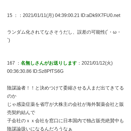
15 ：
：2021/01/11(月) 04:39:00.21 ID:aDk9X7FU0.net
ランダム化されてなさそうだし、誤差の可能性(´・ω・
`)
167 ：
名無しさんがお送りします
：2021/01/12(火)
00:36:30.86 ID:Sz8PfTS6G
陰謀論者！！と決めつけて委縮させる人まだ出てきてる
のか
じゃ感染症薬を省庁が大株主の会社が海外製薬会社と販
売契約結んで
子会社のｘｘ会社を窓口に日本国内で独占販売絶賛中も
陰謀論扱いになるんだろうなぁ