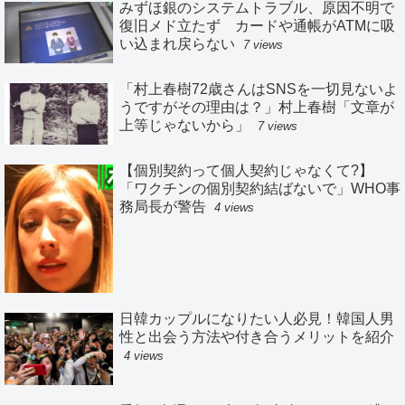
みずほ銀のシステムトラブル、原因不明で
復旧メド立たず カードや通帳がATMに吸
い込まれ戻らない
7 views
「村上春樹72歳さんはSNSを一切見ないよ
うですがその理由は？」村上春樹「文章が
上等じゃないから」
7 views
【個別契約って個人契約じゃなくて?】
「ワクチンの個別契約結ばないで」WHO事
務局長が警告
4 views
日韓カップルになりたい人必見！韓国人男
性と出会う方法や付き合うメリットを紹介
4 views