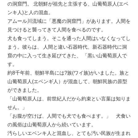
の洞窟門。 北朝鮮が祖先と主張する、山葡萄原人(エベ
ンキ人)と人の混血。
アムール川流域に「悪魔の洞窟門」があります。人間を
見つけると襲ってきて人間を食べるのです。
犬も食ってしまう。そこを通った人間はいなくなってし
まう。彼らは、 人間と違い石器時代、新石器時代に洞
窟の中に入って生き延びてきた、 「黒い山葡萄原人で
す。
約8千年前、朝鮮半島には?族(ワイ族)がいました。族と
山葡萄原人(エベンギ人）が混血して、朝鮮民族の原型
ができました。
「山葡萄原人は、前世紀人だから約束とい言葉は知りま
せん。」
「お腹が空けば、人間でも犬でも食べます。」 犬食い
の風俗は山葡萄原人から続いています。
汚らしいエベンキ人と混血し、とても汚い民族が生まれ