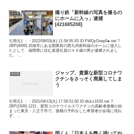
撮り鉄「新幹線の写真を撮るの
未分類
にホームに入っ」逮捕
[421685208]
引用元1 ：：2022/08/03(水) 11:58:05.83 ID:FWQyOoep0●.net ?
2BP(4000) 武雄市にある開業前の西九州新幹線のホームに侵入し
たとして、福岡県に住む派遣社員の４９歳の男が逮捕されまし
た。 ...
ジャップ、貴重な新型コロナワ
未分類
クチンをさっそく廃棄してしま
う
引用元1 ：：2021/04/13(火) 17:58:51.60 ID:dtoLx1630.net ?
2BP(1500) 12日、新型コロナウイルスワクチンの高齢者接種が始
まった東京・八王子市で、接種の予約をした希望者が会場に現れ
ず、...
岡くん「日本人を醜く描いてや