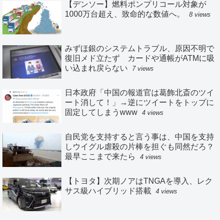
【デンソー】燃料ポンプリコール対象が
1000万台超え、致命的な数値へ。
8 views
みずほ銀のシステムトラブル、原因不明で
復旧メド立たず カードや通帳がATMに吸
い込まれ戻らない
7 views
日本政府「中国の報道官は葛飾北斎のツイ
ート消して！」→逆にツイートをトップに
固定してしまうwww
4 views
自民党を支持すると言う事は、中国を支持
しウイグル虐殺の片棒を担ぐも同然だろ？
最早ここまで来たら
4 views
【トヨタ】次期ノアはTNGAを導入、レク
サス級ハイブリッド搭載
4 views