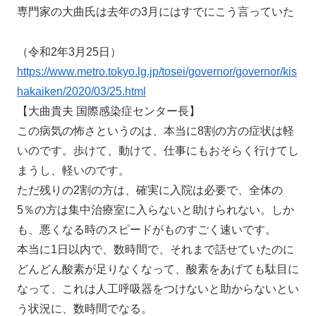
専門家の大曲氏は去年の3月にはすでにこう言っていた
（令和2年3月25日）
https://www.metro.tokyo.lg.jp/tosei/governor/governor/kis
hakaiken/2020/03/25.html
【大曲貴夫 国際感染症センター長】
この病気の怖さというのは、本当に8割の方の症状は軽
いのです。歩けて、動けて、仕事にもおそらく行けてし
まうし、軽いのです。
ただ残りの2割の方は、確実に入院は必要で、全体の
5％の方は集中治療室に入らないと助けられない。しか
も、悪くなる時のスピードがものすごく速いです。
本当に1日以内で、数時間で、それまで話せていたのに
どんどん酸素が足りなくなって、酸素をあげても駄目に
なって、これは人工呼吸器をつけないと助からないとい
う状況に、数時間でなる。