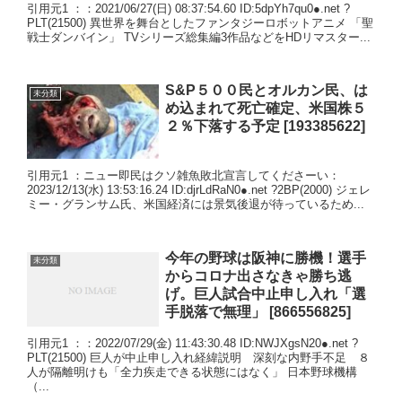
引用元1 ：：2021/06/27(日) 08:37:54.60 ID:5dpYh7qu0●.net ?
PLT(21500) 異世界を舞台としたファンタジーロボットアニメ 「聖
戦士ダンバイン」 TVシリーズ総集編3作品などをHDリマスター...
S&P５００民とオルカン民、は
未分類
め込まれて死亡確定、米国株５
２％下落する予定 [193385622]
引用元1 ：ニュー即民はクソ雑魚敗北宣言してくださーい：
2023/12/13(水) 13:53:16.24 ID:djrLdRaN0●.net ?2BP(2000) ジェレ
ミー・グランサム氏、米国経済には景気後退が待っているため...
今年の野球は阪神に勝機！選手
未分類
からコロナ出さなきゃ勝ち逃
げ。巨人試合中止申し入れ「選
手脱落で無理」 [866556825]
引用元1 ：：2022/07/29(金) 11:43:30.48 ID:NWJXgsN20●.net ?
PLT(21500) 巨人が中止申し入れ経緯説明 深刻な内野手不足 ８
人が隔離明けも「全力疾走できる状態にはなく」 日本野球機構
（...