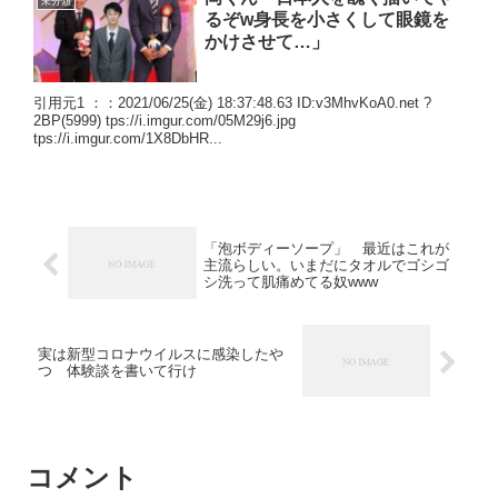
未分類
るぞw身長を小さくして眼鏡を
かけさせて…」
引用元1 ：：2021/06/25(金) 18:37:48.63 ID:v3MhvKoA0.net ?
2BP(5999) tps://i.imgur.com/05M29j6.jpg
tps://i.imgur.com/1X8DbHR...
「泡ボディーソープ」 最近はこれが
主流らしい。いまだにタオルでゴシゴ
シ洗って肌痛めてる奴www
実は新型コロナウイルスに感染したや
つ 体験談を書いて行け
コメント