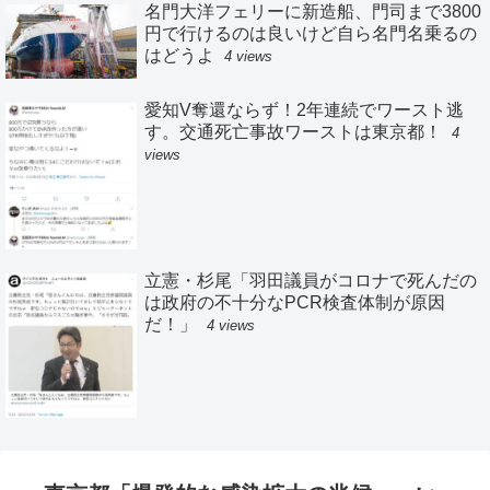
名門大洋フェリーに新造船、門司まで3800
円で行けるのは良いけど自ら名門名乗るの
はどうよ
4 views
愛知V奪還ならず！2年連続でワースト逃
す。交通死亡事故ワーストは東京都！
4
views
立憲・杉尾「羽田議員がコロナで死んだの
は政府の不十分なPCR検査体制が原因
だ！」
4 views