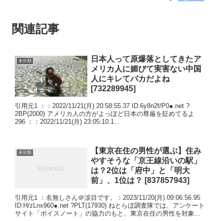
関連記事
日本人って原爆落としてきたア
未分類
メリカ人に媚びて実害ない中国
人にキレてバカだよね
[732289945]
引用元1 ：：2022/11/21(月) 20:58:55.37 ID:6y8n2f/P0●.net ?
2BP(2000) アメリカ人の方がよっぽど日本の尊厳を貶めてるよ
296 ：：2022/11/21(月) 23:05:10.1...
【東京在住の男性が選ぶ】住み
未分類
やすそうな「京王線沿いの駅」
は？2位は「府中」と「明大
前」、1位は？ [837857943]
引用元1 ：名無しさん＠涙目です。：2023/11/20(月) 09:06:56.95
ID:H/zLnx960●.net ?PLT(17930) ねとらぼ調査隊では、アンケート
サイト「ボイスノート」の協力のもと、東京在住の男性を対象...