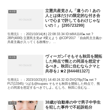
立憲共産党さん「違うの！あの
未分類
人とは体だけの限定的な付き合
いで心まで許してるわけじゃな
いの！」 [295723299]
引用元1 ：：2021/10/14(木) 22:08:33.34 ID:b8IA11iI0●.net ?
2BP(4000) 立憲民主党🌿 #変えよう @CDP2017 「自由民主主義か
共産主義が入ってくる政権か」 ...
ヴィーガン｢そもそも秋田を開拓
未分類
した時点で熊との同居を想定す
るべき。秋田に住むならクマと
共存を｣ ★2 [844481327]
引用元1 ：：2023/10/23(月) 14:40:24.32 ID:DVQ78jqT0●.net ?
PLT(13345) つぱる@tsuparu そもそも秋田を開拓した時点で、熊
との同居を想定するべきでしよ。むしろ、秋田に住むな...
38歳が自動車の中で男子中学生
未分類
を犯した事件で不起訴処分