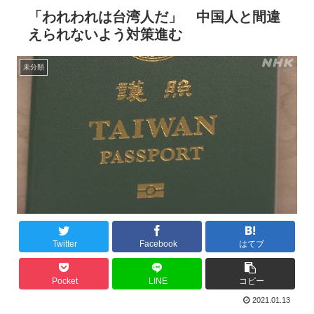
「われわれは台湾人だ」 中国人と間違
えられないよう対策進む
未分類
Twitter
Facebook
はてブ
Pocket
LINE
コピー
2021.01.13