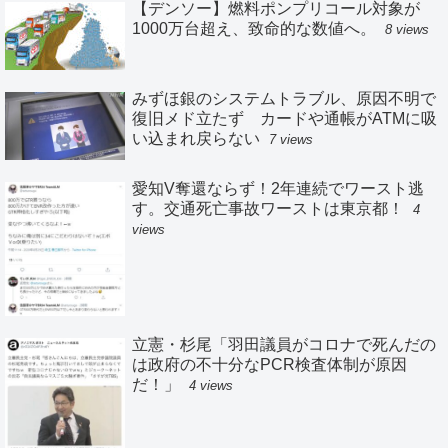
【デンソー】燃料ポンプリコール対象が
1000万台超え、致命的な数値へ。
8 views
みずほ銀のシステムトラブル、原因不明で
復旧メド立たず カードや通帳がATMに吸
い込まれ戻らない
7 views
愛知V奪還ならず！2年連続でワースト逃
す。交通死亡事故ワーストは東京都！
4
views
立憲・杉尾「羽田議員がコロナで死んだの
は政府の不十分なPCR検査体制が原因
だ！」
4 views