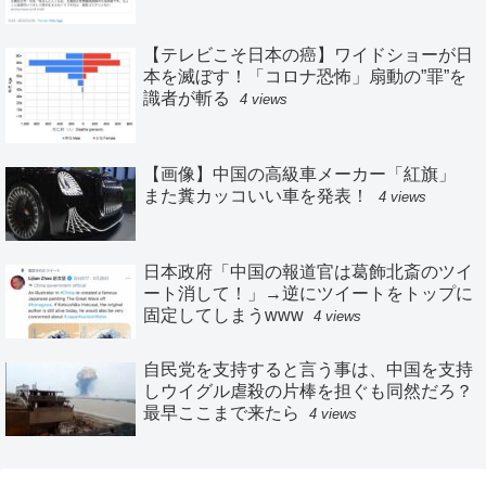
【テレビこそ日本の癌】ワイドショーが日
本を滅ぼす！「コロナ恐怖」扇動の”罪”を
識者が斬る
4 views
【画像】中国の高級車メーカー「紅旗」
また糞カッコいい車を発表！
4 views
日本政府「中国の報道官は葛飾北斎のツイ
ート消して！」→逆にツイートをトップに
固定してしまうwww
4 views
自民党を支持すると言う事は、中国を支持
しウイグル虐殺の片棒を担ぐも同然だろ？
最早ここまで来たら
4 views