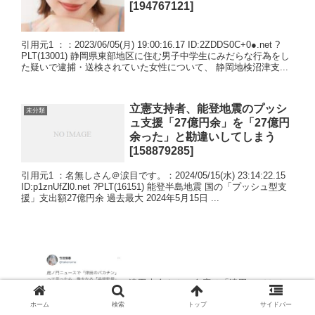
[194767121]
引用元1 ：：2023/06/05(月) 19:00:16.17 ID:2ZDDS0C+0●.net ?
PLT(13001) 静岡県東部地区に住む男子中学生にみだらな行為をし
た疑いで逮捕・送検されていた女性について、 静岡地検沼津支...
立憲支持者、能登地震のプッシ
未分類
ュ支援「27億円余」を「27億円
余った」と勘違いしてしまう
[158879285]
引用元1 ：名無しさん＠涙目です。：2024/05/15(水) 23:14:22.15
ID:p1znUfZl0.net ?PLT(16151) 能登半島地震 国の「プッシュ型支
援」支出額27億円余 過去最大 2024年5月15日 ...
津田大介さん、今度は「津田のバカチ
ン」と発言した竹田恒泰氏を名誉毀損
で告訴ww
ホーム
検索
トップ
サイドバー