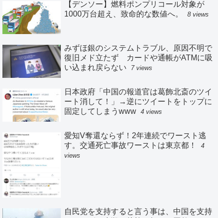
【デンソー】燃料ポンプリコール対象が
1000万台超え、致命的な数値へ。
8 views
みずほ銀のシステムトラブル、原因不明で
復旧メド立たず カードや通帳がATMに吸
い込まれ戻らない
7 views
日本政府「中国の報道官は葛飾北斎のツイ
ート消して！」→逆にツイートをトップに
固定してしまうwww
4 views
愛知V奪還ならず！2年連続でワースト逃
す。交通死亡事故ワーストは東京都！
4
views
自民党を支持すると言う事は、中国を支持