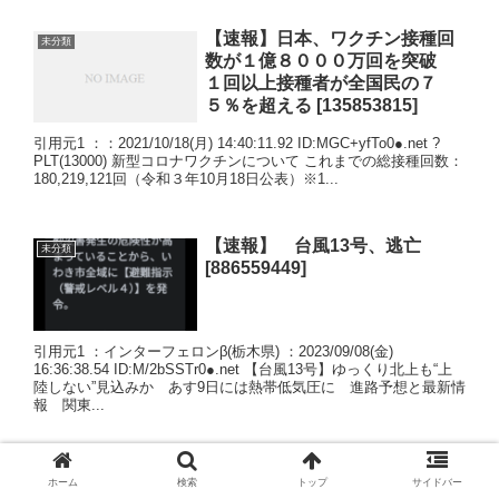
【速報】日本、ワクチン接種回
未分類
数が１億８０００万回を突破
１回以上接種者が全国民の７
５％を超える [135853815]
引用元1 ：：2021/10/18(月) 14:40:11.92 ID:MGC+yfTo0●.net ?
PLT(13000) 新型コロナワクチンについて これまでの総接種回数：
180,219,121回（令和３年10月18日公表）※1...
【速報】 台風13号、逃亡
未分類
[886559449]
引用元1 ：インターフェロンβ(栃木県) ：2023/09/08(金)
16:36:38.54 ID:M/2bSSTr0●.net 【台風13号】ゆっくり北上も“上
陸しない”見込みか あす9日には熱帯低気圧に 進路予想と最新情
報 関東...
無職(44)、実家で「金をく
未分類
ホーム
検索
トップ
サイドバー
れ！」断られるとガラスを割り