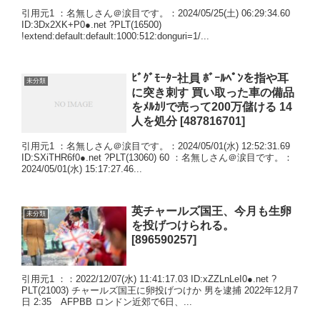
引用元1 ：名無しさん＠涙目です。：2024/05/25(土) 06:29:34.60
ID:3Dx2XK+P0●.net ?PLT(16500)
!extend:default:default:1000:512:donguri=1/...
ﾋﾞｸﾞﾓｰﾀｰ社員 ﾎﾞｰﾙﾍﾟﾝを指や耳
未分類
に突き刺す 買い取った車の備品
をﾒﾙｶﾘで売って200万儲ける 14
人を処分 [487816701]
引用元1 ：名無しさん＠涙目です。：2024/05/01(水) 12:52:31.69
ID:SXiTHR6f0●.net ?PLT(13060) 60 ：名無しさん＠涙目です。：
2024/05/01(水) 15:17:27.46...
英チャールズ国王、今月も生卵
未分類
を投げつけられる。
[896590257]
引用元1 ：：2022/12/07(水) 11:41:17.03 ID:xZZLnLeI0●.net ?
PLT(21003) チャールズ国王に卵投げつけか 男を逮捕 2022年12月7
日 2:35 AFPBB ロンドン近郊で6日、...