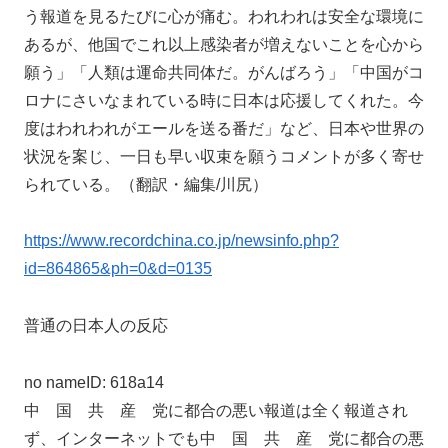
う報道を見るたびに心が痛む。われわれは安全な環境に
あるが、他国でこれ以上感染者が増えないことを心から
願う」「人類は運命共同体だ。がんばろう」「中国がコ
ロナにさいなまれている時に日本は応援してくれた。今
度はわれわれがエールを送る番だ」など、日本や世界の
状況を案じ、一日も早い収束を願うコメントが多く寄せ
られている。（翻訳・編集/川尻）
https://www.recordchina.co.jp/newsinfo.php?
id=864865&ph=0&d=0135
普通の日本人の反応
no nameID: 618a14
中 国 共 産 党に都合の悪い報道は全く報道され
ず、インターネットでも中 国 共 産 党に都合の悪