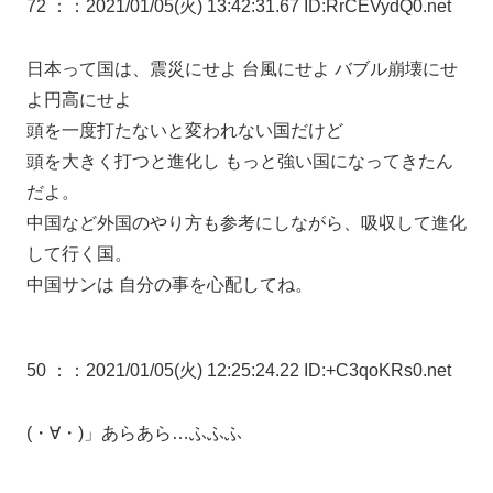
72 ：
：2021/01/05(火) 13:42:31.67 ID:RrCEVydQ0.net
日本って国は、震災にせよ 台風にせよ バブル崩壊にせ
よ円高にせよ
頭を一度打たないと変われない国だけど
頭を大きく打つと進化し もっと強い国になってきたん
だよ。
中国など外国のやり方も参考にしながら、吸収して進化
して行く国。
中国サンは 自分の事を心配してね。
50 ：
：2021/01/05(火) 12:25:24.22 ID:+C3qoKRs0.net
(・∀・)」あらあら…ふふふ