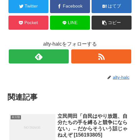
Twitter
Facebook
はてブ
Pocket
LINE
コピー
alty-halcをフォローする
alty-halc
関連記事
立民岡田「自民はやり放題、自
未分類
分たちの手を縛ると競争になら
ない」←だからそういう話じゃ
ねえぞ [156193805]