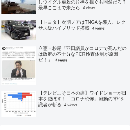
しウイグル虐殺の片棒を担ぐも同然だろ？
最早ここまで来たら
4 views
【トヨタ】次期ノアはTNGAを導入、レク
サス級ハイブリッド搭載
4 views
立憲・杉尾「羽田議員がコロナで死んだの
は政府の不十分なPCR検査体制が原因
だ！」
4 views
【テレビこそ日本の癌】ワイドショーが日
本を滅ぼす！「コロナ恐怖」扇動の”罪”を
識者が斬る
4 views