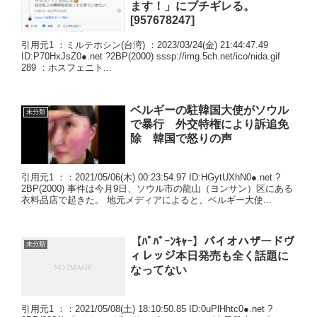
ます！」にブチギレる。
[957678247]
引用元1 ：ミルテホシン(台湾) ：2023/03/24(金) 21:44:47.49
ID:P70HxJsZ0●.net ?2BP(2000) sssp://img.5ch.net/ico/nida.gif
289 ：ホスフェニト...
ベルギーの駐韓国大使がソウル
未分類
で暴行 外交特権により訴追免
除 韓国で怒りの声
引用元1 ：：2021/05/06(木) 00:23:54.97 ID:HGytUXhN0●.net ?
2BP(2000) 事件は今月9日、ソウル市の龍山（ヨンサン）区にある
衣料品店で起きた。 地元メディアによると、ベルギー大使...
【ﾊﾟﾊﾞｰﾝｷｬｰ】バイオハザードヴ
未分類
ィレッジ本日発売も全く話題に
なってない
引用元1 ：：2021/05/08(土) 18:10:50.85 ID:0uPlHhtc0●.net ?