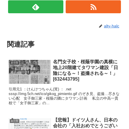
alty-halc
関連記事
名門女子校・桜蔭学園の真横に
未分類
地上20階建てタワマン建設「日
陰になる～！盗撮される～！」
[632443795]
引用元1 ：けんけつちゃん(茸) ： .net
sssp://img.5ch.net/ico/gikog_pimiento.gif のぞき見、盗撮…尽きな
い心配 女子御三家・桜蔭の隣にタワマン計画 私立の中高一貫
校で「女子御三家」の...
【悲報】ドイツ人さん、日本の
未分類
会社の「入社おめでとうござい