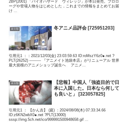
2BP(2001) 「バイオハザード ヴィレッジ」が本日発売。プロロ
ーグや登場人物をはじめとした，これまでの情報をまとめてお届
け ...
冬アニメ品評会 [725951203]
未分類
引用元1 ：：2021/12/03(金) 23:03:59.63 ID:roMszY6z0●.net ?
PLT(26252) ---------- 『アニメイト池袋本店』がリニューアル 世界
最大規模のアニメショップ誕生へ アニメ...
【悲報】中国人「強盗目的で日
未分類
本に入国した。日本なら何して
も良いと」 [323057825]
引用元1 ： 【かん吉】 (庭) ：2024/08/08(木) 07:33:34.66
ID:z6KN2wbX0●.net ?PLT(13000)
sssp://img.5ch.net/ico/999991500948658.gif ...