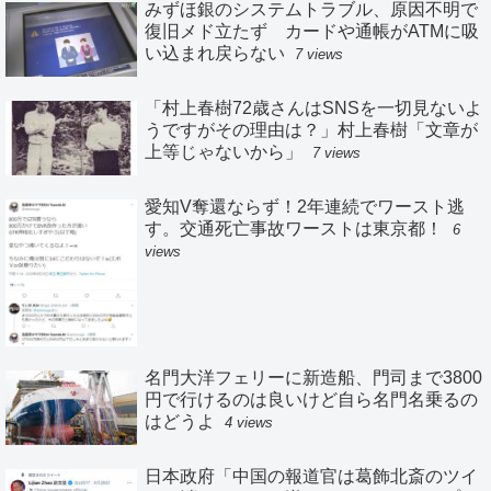
みずほ銀のシステムトラブル、原因不明で
復旧メド立たず カードや通帳がATMに吸
い込まれ戻らない
7 views
「村上春樹72歳さんはSNSを一切見ないよ
うですがその理由は？」村上春樹「文章が
上等じゃないから」
7 views
愛知V奪還ならず！2年連続でワースト逃
す。交通死亡事故ワーストは東京都！
6
views
名門大洋フェリーに新造船、門司まで3800
円で行けるのは良いけど自ら名門名乗るの
はどうよ
4 views
日本政府「中国の報道官は葛飾北斎のツイ