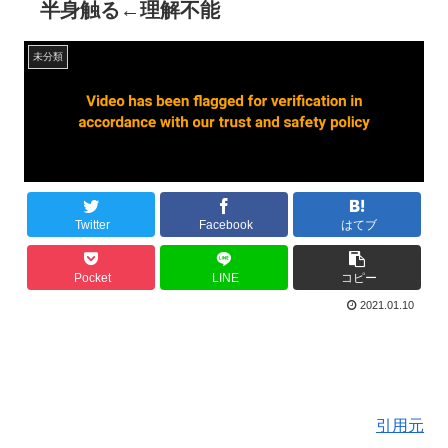
半身触る←理解不能
未分類
Twitter
Facebook
はてブ
Pocket
LINE
コピー
2021.01.10
引用元