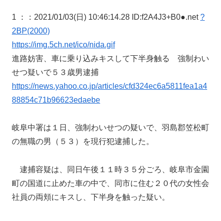
1 ：
：2021/01/03(日) 10:46:14.28 ID:f2A4J3+B0●.net
?
2BP(2000)
https://img.5ch.net/ico/nida.gif
進路妨害、車に乗り込みキスして下半身触る 強制わい
せつ疑いで５３歳男逮捕
https://news.yahoo.co.jp/articles/cfd324ec6a5811fea1a4
88854c71b96623edaebe
岐阜中署は１日、強制わいせつの疑いで、羽島郡笠松町
の無職の男（５３）を現行犯逮捕した。
逮捕容疑は、同日午後１１時３５分ごろ、岐阜市金園
町の国道に止めた車の中で、同市に住む２０代の女性会
社員の両頬にキスし、下半身を触った疑い。