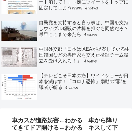
ート消して！」→逆にツイートをトップに
固定してしまうwww
4 views
自民党を支持すると言う事は、中国を支持
しウイグル虐殺の片棒を担ぐも同然だろ？
最早ここまで来たら
4 views
中国外交部「日本はIAEAが提案している中
国韓国などの専門家を交えた検証チーム設
立を受け入れろ！」
4 views
【テレビこそ日本の癌】ワイドショーが日
本を滅ぼす！「コロナ恐怖」扇動の”罪”を
識者が斬る
4 views
車カスが進路妨害←わかる 車から降り
てきてドア開ける←わかる キスして下