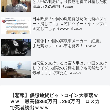
と舌部の刺激により快感を得て射精した改
造車カスの裁判
4 views
日本政府「中国の報道官は葛飾北斎のツイ
ート消して！」→逆にツイートをトップに
固定してしまうwww
4 views
【画像】中国の高級車メーカー「紅旗」
また糞カッコいい車を発表！
4 views
自民党を支持すると言う事は、中国を支持
しウイグル虐殺の片棒を担ぐも同然だろ？
最早ここまで来たら
4 views
【悲報】仮想通貨ビットコイン大暴落ｗ
ｗｗ 最高値360万円→250万円 ロスカ
で死者続出ｗｗｗ