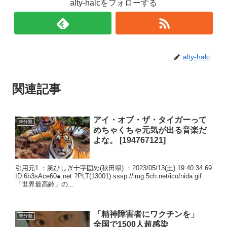
alty-halcをフォローする
alty-halc
関連記事
アイ・オブ・ザ・タイガーって
未分類
めちゃくちゃ元気が出る音楽だ
よな。 [194767121]
引用元1 ：腕ひしぎ十字固め(秋田県) ：2023/05/13(土) 19:40:34.69
ID:6b3sAce60●.net ?PLT(13001) sssp://img.5ch.net/ico/nida.gif
「世界最高齢」の...
「精神障害者にワクチンを」
未分類
全国で1500人超感染