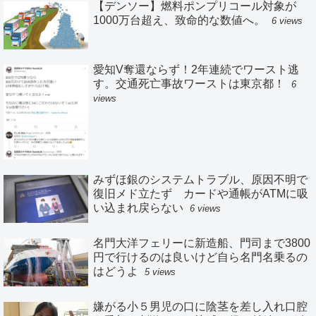
【デンソー】燃料ポンプリコール対象が
1000万台超え、致命的な数値へ。
6 views
愛知V奪還ならず！2年連続でワースト逃
す。交通死亡事故ワーストは東京都！
6
views
みずほ銀のシステムトラブル、原因不明で
復旧メド立たず カードや通帳がATMに吸
い込まれ戻らない
6 views
名門大洋フェリーに新造船、門司まで3800
円で行けるのは良いけど自ら名門名乗るの
はどうよ
5 views
嫌がる小５男児の口に陰茎を差し入れ口腔