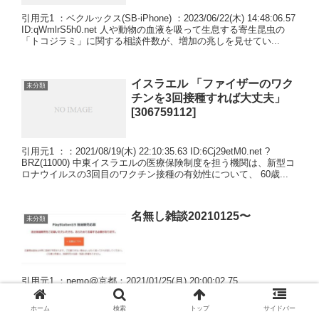
引用元1 ：ベクルックス(SB-iPhone) ：2023/06/22(木) 14:48:06.57
ID:qWmlrS5h0.net 人や動物の血液を吸って生息する寄生昆虫の
「トコジラミ」に関する相談件数が、増加の兆しを見せてい...
イスラエル 「ファイザーのワク
未分類
チンを3回接種すれば大丈夫」
[306759112]
引用元1 ：：2021/08/19(木) 22:10:35.63 ID:6Cj29etM0.net ?
BRZ(11000) 中東イスラエルの医療保険制度を担う機関は、新型コ
ロナウイルスの3回目のワクチン接種の有効性について、 60歳...
名無し雑談20210125〜
未分類
引用元1 ：nemo@京都：2021/01/25(月) 20:00:02.75
ID:DknBeob00●.net ?PLT(26252) 前スレ 名無し雑談20210122〜
40 ：：2021/01/25(月) 20:52:5...
ホーム
検索
トップ
サイドバー