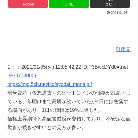
Pocket
LINE
コピー
2021.01.08
引用元
1 ：
：2021/01/05(火) 12:05:42.22 ID:P3BwcDYd0●.net
?PLT(13000)
https://img.5ch.net/ico/syodai_mona.gif
暗号資産（仮想通貨）のビットコインの価格が乱高下し
ている。年明けまで高騰が続いていたが4日には急落す
る場面があり、1日の値幅は19%に達した。
価格上昇期待と高値警戒感が交錯しており、不安定な値
動きが続きやすいとの見方が多い。