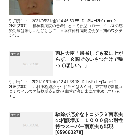
引用元1 ：：2021/05/21(金) 14:46:50.55 ID:aPl4Hi3h0●.net ?
2BP(2000) 精神科病院の患者にとって新型コロナウイルスの感
染対策は難しいなどとして、日本精神科病院協会が早期のワクチ
ン接...
西村大臣「帰省しても家に上が
未分類
らず、玄関であいさつだけで帰
ってほしい。」
引用元1 ：：2021/01/01(金) 12:41:38.18 ID:jh5P+FEj0●.net ?
2BP(2000) 西村康稔経済再生担当相は３０日、東京都で新型コ
ロナウイルスの新規感染者数が 非常に高い水準で推移している
と...
駆除が厄介なトコジラミ南京虫
未分類
の相談増加 １０００倍の耐性
持つスーパー南京虫も出現
[659060378]